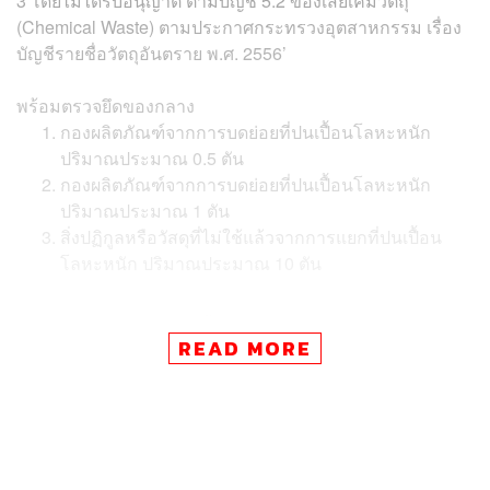
3 โดยไม่ได้รับอนุญาต ตามบัญชี 5.2 ของเสียเคมีวัตถุ
(Chemical Waste) ตามประกาศกระทรวงอุตสาหกรรม เรื่อง
บัญชีรายชื่อวัตถุอันตราย พ.ศ. 2556’
พร้อมตรวจยึดของกลาง
กองผลิตภัณฑ์จากการบดย่อยที่ปนเปื้อนโลหะหนัก
ปริมาณประมาณ 0.5 ตัน
กองผลิตภัณฑ์จากการบดย่อยที่ปนเปื้อนโลหะหนัก
ปริมาณประมาณ 1 ตัน
สิ่งปฏิกูลหรือวัสดุที่ไม่ใช้แล้วจากการแยกที่ปนเปื้อน
โลหะหนัก ปริมาณประมาณ 10 ตัน
สถานที่จับกุม โรงงานในพื้นที่หมู่ 9 ตำบลเกาะขนุน อำเภอ
READ MORE
พนมสารคาม จังหวัดฉะเชิงเทรา
สืบเนื่องจากกรมศุลกากรได้ตรวจยึดและอายัดตู้
คอนเทนเนอร์นำเข้าจากต่างประเทศ 10 ตู้ ปริมาณ 256 ตัน
ซึ่งเป็นการสำแดงเท็จ ลักลอบนำเข้าขยะอิเล็กทรอนิกส์
ทำการสืบสวนพบว่าบริษัทที่เป็นผู้นำเข้าตั้งอยู่ในอำเภอ