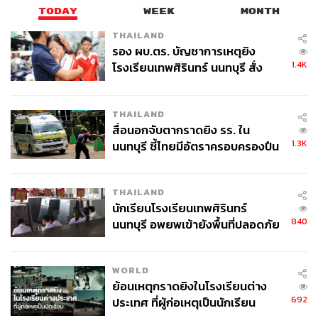
TODAY
WEEK
MONTH
THAILAND
รอง ผบ.ตร. บัญชาการเหตุยิง
1.4K
โรงเรียนเทพศิรินทร์ นนทบุรี สั่ง
ค้นหา 2 รอบยืนยันไร้คนติดค้าง พบ
ศพปู่-ย่าที่บ้านพักผู้ก่อเหตุ
THAILAND
สื่อนอกจับตากราดยิง รร. ใน
1.3K
นนทบุรี ชี้ไทยมีอัตราครอบครองปืน
สูงในระดับต้นของภูมิภาค
THAILAND
นักเรียนโรงเรียนเทพศิรินทร์
840
นนทบุรี อพยพเข้ายังพื้นที่ปลอดภัย
ชั่วคราว หลังเหตุใช้อาวุธปืนภายใน
โรงเรียนคลี่คลาย
WORLD
ย้อนเหตุกราดยิงในโรงเรียนต่าง
692
ประเทศ ที่ผู้ก่อเหตุเป็นนักเรียน