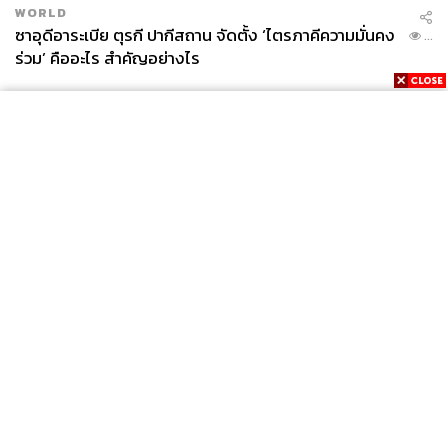
WORLD
ซาอุดีอาระเบีย ตุรกี ปากีสถาน จัดตั้ง ‘ไตรภาคีความมั่นคง
...
ร่วม’ คืออะไร สำคัญอย่างไร
News
Wealth
Pop
Podcast
Video
Now
Opinion
Careers
Events
Privacy
About
Contact
Policy
FOR
ADVERTISING
MEMBERSHIP