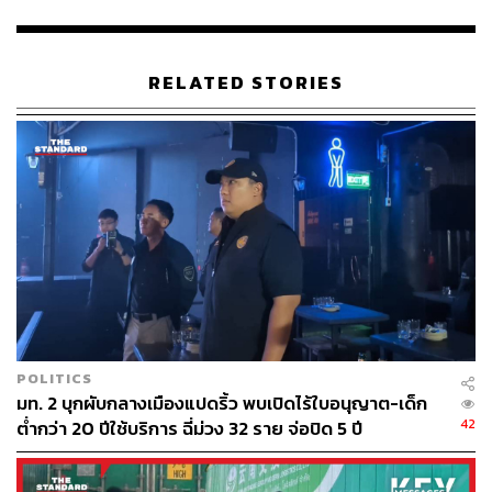
เจ้าหน้าที่ตำรวจจึงได้แจ้งข้อหาดังกล่าว จากนั้นควบคุมตัวผู้
ต้องหาทั้ง 2 รายนำส่งพนักงานสอบสวน สถานีตำรวจภูธร
(สภ.) พนมสารคาม จังหวัดฉะเชิงเทรา เพื่อดำเนินคดีตาม
RELATED STORIES
กฎหมายต่อไป จากการตรวจสอบพบขยะอิเล็กทรอนิกส์
จำนวนมาก อยู่ระหว่างตรวจสอบของเจ้าหน้าที่กรมโรงงาน
อุตสาหกรรมเพื่อดำเนินการตามกฎหมายในส่วนที่เกี่ยวข้อง
ต่อไป
TAGS:
ขยะอิเล็กทรอนิกส์
โรงงาน
ตำรวจสอบสวนกลาง (CIB)
ทุนจีน
ฉะเชิงเทรา
กองบังคับการปราบปรามการกระทำความผิดเกี่ยวกับ
อาชญากรรมทางเทคโนโลยี
POLITICS
มท. 2 บุกผับกลางเมืองแปดริ้ว พบเปิดไร้ใบอนุญาต-เด็ก
42
ต่ำกว่า 20 ปีใช้บริการ ฉี่ม่วง 32 ราย จ่อปิด 5 ปี