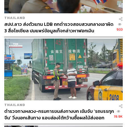
THAILAND
สปป.ลาว ส่งตัวแทน LDB ถกตำรวจสอบสวนกลางเอาผิด
933
3 สื่อโซเชียล ปมแพร่ข้อมูลเท็จกล่าวหาฟอกเงิน
THAILAND
ตำรวจทางหลวง-กรมการขนส่งทางบก เข้มจับ ‘รถบรรทุก
19.9K
จีน’ วิ่งนอกเส้นทาง แอบล่องใต้กว้านซื้อผลไม้ส่งออก