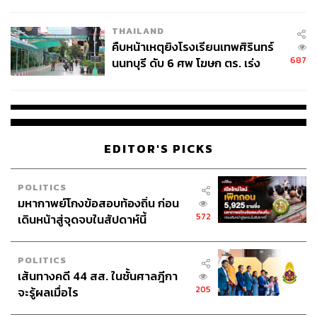
THAILAND
คืบหน้าเหตุยิงโรงเรียนเทพศิรินทร์
687
นนทบุรี ดับ 6 ศพ โฆษก ตร. เร่ง
สอบปมขโมยปืนปู่ก่อเหตุ
EDITOR'S PICKS
POLITICS
มหากาพย์โกงข้อสอบท้องถิ่น ก่อน
572
เดินหน้าสู่จุดจบในสัปดาห์นี้
POLITICS
เส้นทางคดี 44 สส. ในชั้นศาลฎีกา
205
จะรู้ผลเมื่อไร