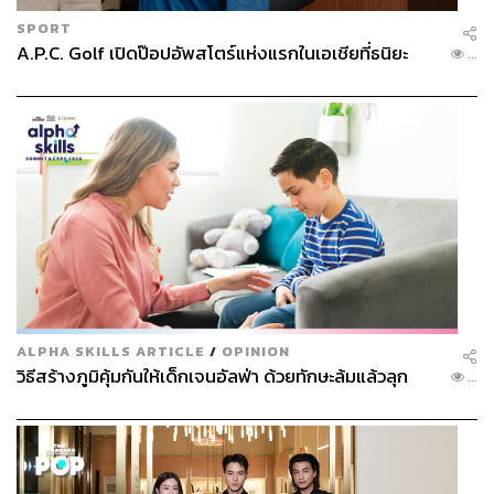
SPORT
A.P.C. Golf เปิดป๊อปอัพสโตร์แห่งแรกในเอเชียที่ธนิยะ
...
ALPHA SKILLS ARTICLE
/
OPINION
วิธีสร้างภูมิคุ้มกันให้เด็กเจนอัลฟ่า ด้วยทักษะล้มแล้วลุก
...