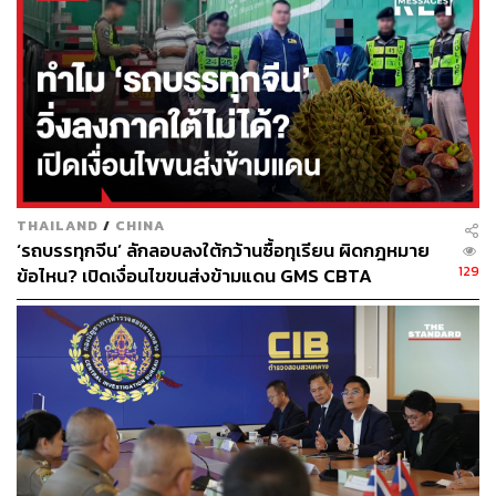
336
ABOUT THE AUTHOR
THE STANDARD TEAM
กองบรรณาธิการ THE STANDARD
THAILAND
/
CHINA
‘รถบรรทุกจีน’ ลักลอบลงใต้กว้านซื้อทุเรียน ผิดกฎหมาย
129
ข้อไหน? เปิดเงื่อนไขขนส่งข้ามแดน GMS CBTA