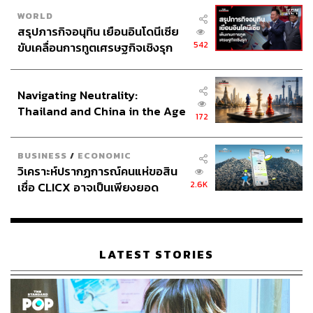
WORLD
สรุปภารกิจอนุทิน เยือนอินโดนีเซีย
542
ขับเคลื่อนการทูตเศรษฐกิจเชิงรุก
ประกาศหุ้นส่วนยุทธศาสตร์ไทย –
อินโดนีเซีย
Navigating Neutrality:
Thailand and China in the Age
172
of a New Global Order
BUSINESS
/
ECONOMIC
วิเคราะห์ปรากฏการณ์คนแห่ขอสิน
2.6K
เชื่อ CLICX อาจเป็นเพียงยอด
ภูเขาน้ำแข็ง ของปัญหาหนี้ครัว
เรือนไทยที่ถูกซุกไว้
LATEST STORIES