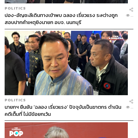
POLITICS
ปอง-อัญชะลีเดินทางเข้าพบ ฉลอง เรี่ยวแรง ระหว่างถูก
...
สอบปากคำเหตุยิงนายก อบจ. นนทบุรี
POLITICS
นายกฯ ยืนยัน ‘ฉลอง เรี่ยวแรง’ ปัจจุบันเป็นฆาตกร ดำเนิน
...
คดีเต็มที่ ไม่มีข้อยกเว้น