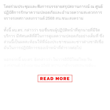
โดยร่วมประชุมและฟังการบรรยายสรุปสถานการณ์ ณ ศูนย์
ปฏิบัติการรักษาความปลอดภัยและอำนวยความสะดวกการ
จราจรเทศกาลสงกรานต์ 2568 สน.ชนะสงคราม
ทั้งนี้ ผบ.ตร. กล่าวว่า ขอชื่นชมผู้ปฏิบัติหน้าที่ทุกนายที่มีจิต
บริการ มีทัศนคติที่ดีในการดูแลความปลอดภัยอย่างเต็มที่ ซึ่ง
ส่วนนี้เป็นผลสะท้อนให้พี่น้องประชาชนและชาวต่างชาติเชื่อ
มั่นในการปฏิบัติการของเจ้าหน้าที่ตำรวจต่อไป
นอกจากนี้ ผบ.ตร. ยังกล่าวว่า ในวารดิถีปีใหม่ไทย วัน
สงกรานต์ 13 เมษายน 2568 ทราบว่าตำรวจทุกนายต้อง
ปฏิบัติหน้าที่อย่างเหน็ดเหนื่อย เสียสละเวลาเพื่อดูแลพี่น้อง
ประชาชน ขอสวัสดีปีใหม่ และขอให้ทุกท่านพร้อมด้วย
READ MORE
ครอบครัว มีความสุข โชคดี สุขภาพพลานามัยที่แข็งแรง
ปลอดภัยจากภยันตรายทั้งหลายทั้งปวง และพบแต่สิ่งอันเป็น
มงคลแห่งชีวิต
จากนั้น ผบ.ตร. ตรวจจุดคัดกรองทางเข้าถนนข้าวสาร และ