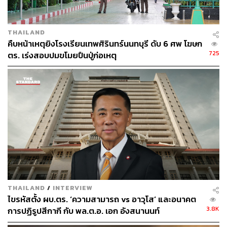
THAILAND
คืบหน้าเหตุยิงโรงเรียนเทพศิรินทร์นนทบุรี ดับ 6 ศพ โฆษก
250
725
ตร. เร่งสอบปมขโมยปืนปู่ก่อเหตุ
ABOUT THE AUTHOR
THE STANDARD TEAM
กองบรรณาธิการ THE STANDARD
THAILAND
/
INTERVIEW
ไขรหัสตั้ง ผบ.ตร. ‘ความสามารถ vs อาวุโส’ และอนาคต
3.8K
การปฏิรูปสีกากี กับ พล.ต.อ. เอก อังสนานนท์