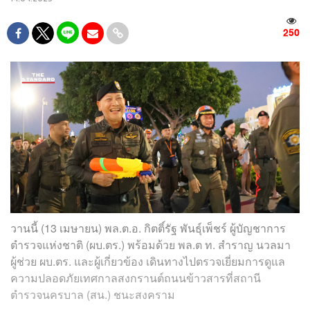
250
วานนี้ (13 เมษายน) พล.ต.อ. กิตติ์รัฐ พันธุ์เพ็ชร์ ผู้บัญชาการ
ตำรวจแห่งชาติ (ผบ.ตร.) พร้อมด้วย พล.ต ท. สำราญ นวลมา
ผู้ช่วย ผบ.ตร. และผู้เกี่ยวข้อง เดินทางไปตรวจเยี่ยมการดูแล
ความปลอดภัยเทศกาลสงกรานต์ถนนข้าวสารที่สถานี
ตำรวจนครบาล (สน.) ชนะสงคราม