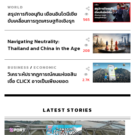
WORLD
สรุปภารกิจอนุทิน เยือนอินโดนีเซีย
565
ขับเคลื่อนการทูตเศรษฐกิจเชิงรุก
ประกาศหุ้นส่วนยุทธศาสตร์ไทย –
อินโดนีเซีย
Navigating Neutrality:
Thailand and China in the Age
208
of a New Global Order
BUSINESS
/
ECONOMIC
วิเคราะห์ปรากฏการณ์คนแห่ขอสิน
2.7K
เชื่อ CLICX อาจเป็นเพียงยอด
ภูเขาน้ำแข็ง ของปัญหาหนี้ครัว
เรือนไทยที่ถูกซุกไว้
LATEST STORIES