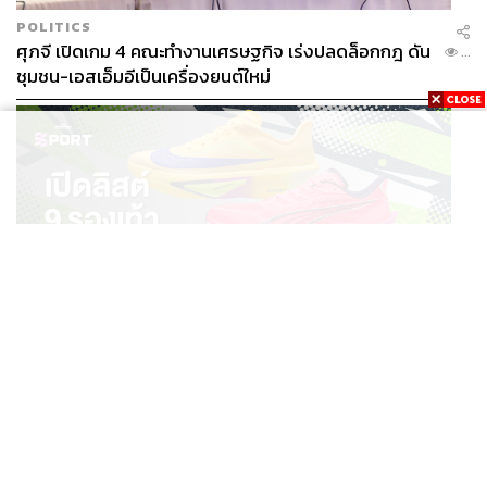
POLITICS
ศุภจี เปิดเกม 4 คณะทำงานเศรษฐกิจ เร่งปลดล็อกกฎ ดัน
...
ชุมชน-เอสเอ็มอีเป็นเครื่องยนต์ใหม่
SPORT
เปิดลิสต์ 9 รองเท้าวิ่ง & เวิร์กเอาต์ สำหรับสายลุย HYROX
...