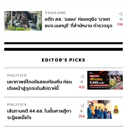
ผู้ใช้ถอดเปลี่ยนแบตเองได้ ก่อนกฎ
EU บังคับปีหน้า
THAILAND
อดีต สส. ‘ฉลอง’ ก่อเหตุยิง ‘นายก
518
อบจ.นนทบุรี’ ที่สำนักงาน ตำรวจรุด
ลงพื้นที่
EDITOR'S PICKS
POLITICS
มหากาพย์โกงข้อสอบท้องถิ่น ก่อน
621
เดินหน้าสู่จุดจบในสัปดาห์นี้
POLITICS
เส้นทางคดี 44 สส. ในชั้นศาลฎีกา
254
จะรู้ผลเมื่อไร