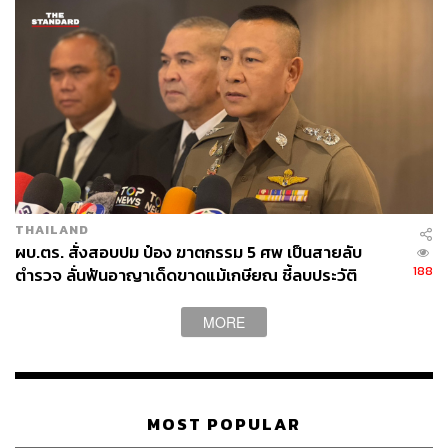
THAILAND
ผบ.ตร. สั่งสอบปม ป๋อง ฆาตกรรม 5 ศพ เป็นสายลับ
188
ตำรวจ ลั่นฟันอาญาเด็ดขาดแม้เกษียณ ชี้ลบประวัติ
อาชญากรเองไม่ได้
MORE
MOST POPULAR