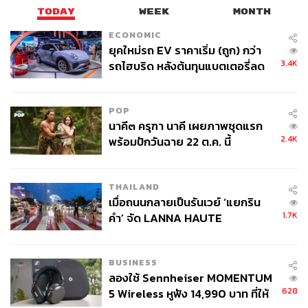
TODAY
WEEK
MONTH
ECONOMIC
ยุคใหม่รถ EV ราคาเริ่ม (ถูก) กว่า
3.4K
รถไฮบริด หลังต้นทุนแบตเตอรี่ลด
ลง - จีนแห่บุกตลาดเกิดใหม่
POP
นาคี๓ ครุฑา นาคี เผยภาพชุดแรก
2.4K
พร้อมปักวันฉาย 22 ต.ค. นี้
THAILAND
เมื่อถนนกลายเป็นรันเวย์ ‘แยกริน
1.7K
คำ’ จัด LANNA HAUTE
COUTURE กลางสายฝน
BUSINESS
ลองใช้ Sennheiser MOMENTUM
628
5 Wireless หูฟัง 14,990 บาท ที่ให้