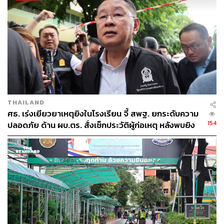
THAILAND
ศธ. เร่งเยียวยาเหตุยิงในโรงเรียน จี้ สพฐ. ยกระดับความ
154
ปลอดภัย ด้าน ผบ.ตร. สั่งเช็กประวัติผู้ก่อเหตุ หลังพบยิง
จุดตายแม่นยำ
TAGS:
เทศกาลสงกรานต์
สนามหลวง
สงกรานต์
กิตติ์รัฐ พันธุ์เพ็ชร์
ถนนข้าวสาร
ผู้บัญชาการตำรวจแห่งชาติ