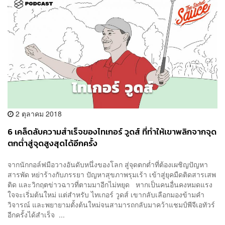
2 ตุลาคม 2018
6 เคล็ดลับความสำเร็จของไทเกอร์ วูดส์ ที่ทำให้เขาพลิกจากจุด
ตกต่ำสู่จุดสูงสุดได้อีกครั้ง
จากนักกอล์ฟมือวางอันดับหนึ่งของโลก สู่จุดตกต่ำที่ต้องเผชิญปัญหา
สารพัด หย่าร้างกับภรรยา ปัญหาสุขภาพรุมเร้า เข้าสู่ยุคมืดติดสารเสพ
ติด และวิกฤตข่าวฉาวที่ตามมาอีกไม่หยุด หากเป็นคนอื่นคงหมดแรง
ใจจะเริ่มต้นใหม่ แต่สำหรับ ไทเกอร์ วูดส์ เขากลับเลือกมองข้ามคำ
วิจารณ์ และพยายามตั้งต้นใหม่จนสามารถกลับมาคว้าแชมป์พีจีเอทัวร์
อีกครั้งได้สำเร็จ ...