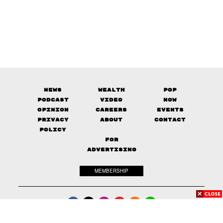
News
Wealth
Pop
Podcast
Video
Now
Opinion
Careers
Events
Privacy
About
Contact
Policy
FOR
ADVERTISING
MEMBERSHIP
© 2017-
2026
The Standard. All rights reserved.