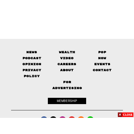
News
Wealth
Pop
Podcast
Video
Now
Opinion
Careers
Events
Privacy
About
Contact
Policy
FOR
ADVERTISING
MEMBERSHIP
© 2017-
2026
The Standard. All rights reserved.