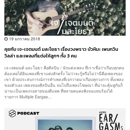
19 มกราคม 2018
คุยกับ เจ-เจตมนต์ มละโยธา เรื่องวงพราว บัวหิมะ เพนกวิน
วิลล่า และเพลงที่แต่งให้ลูกๆ ทั้ง 3 คน
เจ-เจตมนต์ มละโยธา คือศิลปิน / นักแต่งเพลง ที่เราเชื่อว่าเกือบทุกคน
ต้องเคยได้ยินเพลงที่เขาแต่งสักครั้ง ไม่ว่าจะรู้หรือไม่ว่านี่คือเพลงของ
เขา ด้วยประสบการณ์การทำเพลงที่เจกวาดมาเกือบทุกวงการ ทั้งเพลง
ของตัวเอง เพลงของศิลปินอื่น จนไปถึงเพลงโฆษณา ที่น่าจะคุ้นหูกันก็
น่าจะเป็นเพลงรอสายของดีแทค ที่หลายคนคงฟังจนแทบร้องได้
รายการ Multiple Eargas...