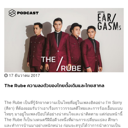
17 ธันวาคม 2017
The Rube ความลงตัวของไทยดั้งเดิมและไทยสากล
The Rube เป็นที่รู้จักจากความเป็นไทยที่อยู่ในเพลงฮิตอย่าง I’m Sorry
(สีดา) ที่ต้องยอมรับว่าเอาเรื่องราววรรณคดีไทยและการร้องเอื้อนแบบ
ไทยๆ มาอยู่ในเพลงป๊อปได้อย่างน่าสนใจและน่าติดตาม แต่ก่อนหน้านี้
The Rube ก็เป็นวงดนตรีฝีมือดีวงหนึ่งที่ผ่านการเปลี่ยนแปลง ศึกษา
และทำการบ้านมาอย่างหนักหน่วง ก่อนจะสรุปได้ว่าการนำความเป็น