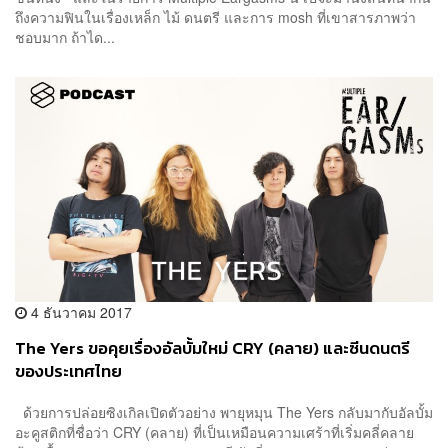
ถึงความฟินในเรื่องเหล็ก ไม้ ดนตรี และการ mosh ที่เขาสารภาพว่า
ชอบมาก ถ้าได...
4 ธันวาคม 2017
The Yers ขอคุยเรื่องอัลบั้มใหม่ CRY (คลาย) และซีนดนตรี
ของประเทศไทย
ด้วยการปล่อยซิงเกิลเปิดตัวอย่าง พายุหมุน The Yers กลับมากับอัลบั้ม
อะคูสติกที่ชื่อว่า CRY (คลาย) ที่เป็นเหมือนความเศร้าที่เริ่มคลี่คลาย