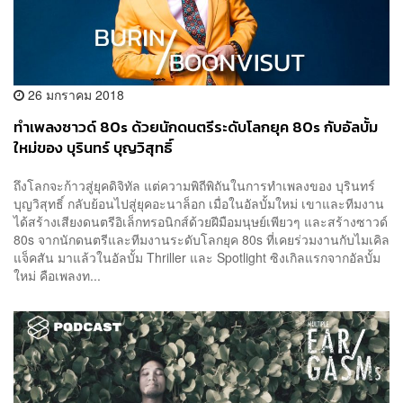
26 มกราคม 2018
ทำเพลงซาวด์ 80s ด้วยนักดนตรีระดับโลกยุค 80s กับอัลบั้ม
ใหม่ของ บุรินทร์ บุญวิสุทธิ์
ถึงโลกจะก้าวสู่ยุคดิจิทัล แต่ความพิถีพิถันในการทำเพลงของ บุรินทร์
บุญวิสุทธิ์ กลับย้อนไปสู่ยุคอะนาล็อก เมื่อในอัลบั้มใหม่ เขาและทีมงาน
ได้สร้างเสียงดนตรีอิเล็กทรอนิกส์ด้วยฝีมือมนุษย์เพียวๆ และสร้างซาวด์
80s จากนักดนตรีและทีมงานระดับโลกยุค 80s ที่เคยร่วมงานกับไมเคิล
แจ็คสัน มาแล้วในอัลบั้ม Thriller และ Spotlight ซิงเกิลแรกจากอัลบั้ม
ใหม่ คือเพลงท...