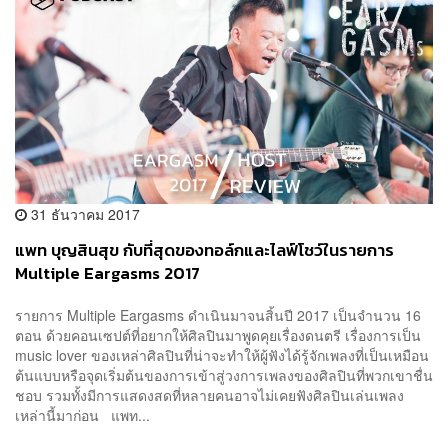
31 ธันวาคม 2017
แพท บุญสินสุข กับที่สุดของทอล์กและไลฟ์โชว์ในรายการ
Multiple Eargasms 2017
รายการ Multiple Eargasms ดำเนินมาจนสิ้นปี 2017 เป็นจำนวน 16
ตอน ด้วยคอนเซปต์ที่อยากให้ศิลปินมาพูดคุยเรื่องดนตรี เรื่องการเป็น
music lover ของเหล่าศิลปินที่น่าจะทำให้ผู้ฟังได้รู้จักเพลงที่เป็นเหมือน
ต้นแบบหรือจุดเริ่มต้นของการเข้าสู่วงการเพลงของศิลปินที่พวกเขาชื่น
ชอบ รวมทั้งมีการแสดงสดที่หลายคนอาจไม่เคยฟังศิลปินเล่นเพลง
เหล่านี้มาก่อน แพท...