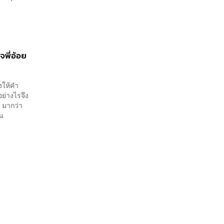
เจพี่อ้อย
งให้คำ
ย่างไรจึง
’ มากว่า
าน