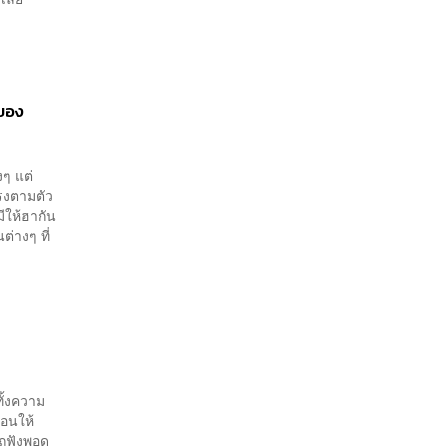
ของ
งๆ แต่
ตรงตามตัว
ีให้ฮากัน
่างๆ ที่
ั้งความ
ือนให้
รถฟังพอด