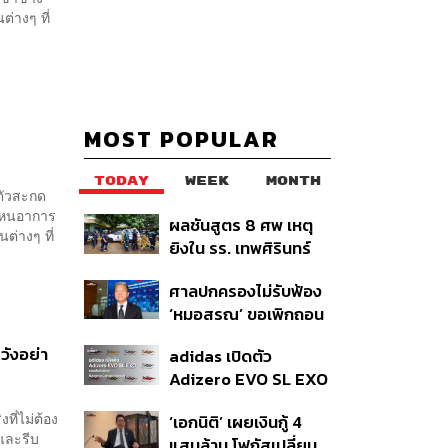
่างๆ ที่
MOST POPULAR
TODAY
WEEK
MONTH
 ตัวสะกด
ก ไหนอาการ
ผลชันสูตร 8 ศพ เหตุ
ต่างๆ ที่
ยิงใน รร. เทพศิรินทร์
นนทบุรี พบกระสุนเข้า
ศาลปกครองไม่รับฟ้อง
จุดสำคัญ ‘ศีรษะ-
‘หมอสรณ’ ขอเพิกถอน
หน้าอก’ ครูถูกยิง 4 นัด
มติสรรหา กสทช. ชี้ยัง
จากระยะไกล
ะวังอย่า
adidas เปิดตัว
ไม่ใช่ผู้เดือดร้อนเสีย
Adizero EVO SL EXO
หาย
คอลเล็กชันพิเศษรับ
ี่ไม่ต้อง
‘เอกนิติ’ เผยเงินกู้ 4
ฤดูกาล College
อและรีบ
แสนล้าน โฟกัสเปลี่ยน