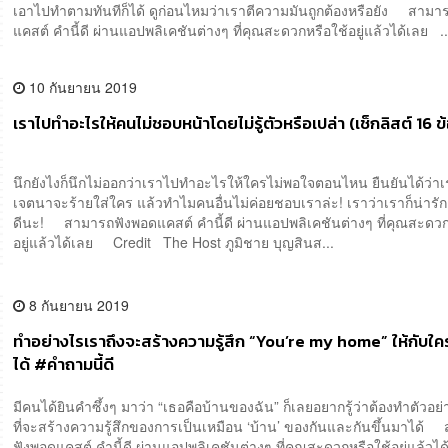
เอาไปทำตามทันทีก็ได้ ดูก่อนไหมว่าเราตีความมันถูกต้องหรือยัง สามา
แคสต์ คำนี้ดี ผ่านแอปพลิเคชันต่างๆ ที่คุณสะดวกหรือใช้อยู่แล้วได้เลย ..
10 กันยายน 2019
เราไปทำอะไรให้คนไม่ชอบหน้าโดยไม่รู้ตัวหรือเปล่า (เช็กลิสต์ 16 ข
นึกยังไงก็นึกไม่ออกว่าเราไปทำอะไรให้ใครไม่พอใจตอนไหน ยืนยันได้ว่าเ
เจตนาจะร้ายใส่ใคร แล้วทำไมคนอื่นไม่ค่อยชอบเราล่ะ! เราว่าเราก็น่ารั
ดีนะ! สามารถฟังพอดแคสต์ คำนี้ดี ผ่านแอปพลิเคชันต่างๆ ที่คุณสะดวก
อยู่แล้วได้เลย Credit The Host ภูมิชาย บุญสินส...
8 กันยายน 2019
ทำอย่างไรเราถึงจะสร้างความรู้สึก “You’re my home” ให้กับใ
ได้ #คำถามนี้ดี
มีคนได้ยินคำซึ้งๆ มาว่า “เธอคือบ้านของฉัน” ก็เลยอยากรู้ว่าต้องทำตัวอย
ที่จะสร้างความรู้สึกของการเป็นเหมือน ‘บ้าน’ ของกันและกันขึ้นมาได้
ฟังพอดแคสต์ คำนี้ดี ผ่านแอปพลิเคชันต่างๆ ที่คุณสะดวกหรือใช้อยู่แล้