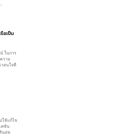
..
รือเป็น
รณ์ ในการ
ษาความ
่าสนใจที่
ปใช้แก้ไข
เคชัน
สินสุข