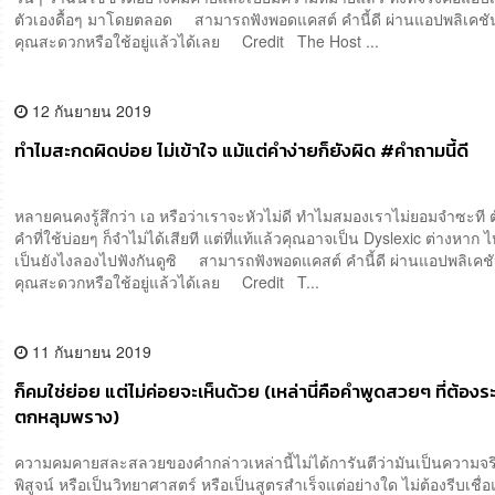
ตัวเองดื้อๆ มาโดยตลอด สามารถฟังพอดแคสต์ คำนี้ดี ผ่านแอปพลิเคชันต
คุณสะดวกหรือใช้อยู่แล้วได้เลย Credit The Host ...
12 กันยายน 2019
ทำไมสะกดผิดบ่อย ไม่เข้าใจ แม้แต่คำง่ายก็ยังผิด #คำถามนี้ดี
หลายคนคงรู้สึกว่า เอ หรือว่าเราจะหัวไม่ดี ทำไมสมองเราไม่ยอมจำซะที
คำที่ใช้บ่อยๆ ก็จำไม่ได้เสียที แต่ที่แท้แล้วคุณอาจเป็น Dyslexic ต่างหา
เป็นยังไงลองไปฟังกันดูซิ สามารถฟังพอดแคสต์ คำนี้ดี ผ่านแอปพลิเคชัน
คุณสะดวกหรือใช้อยู่แล้วได้เลย Credit T...
11 กันยายน 2019
ก็คมใช่ย่อย แต่ไม่ค่อยจะเห็นด้วย (เหล่านี่คือคำพูดสวยๆ​ ที่ต้องร
ตกหลุมพราง)
ความคมคายสละสลวยของคำกล่าวเหล่านี้ไม่ได้การันตีว่ามันเป็นความจริงท
พิสูจน์ หรือเป็นวิทยาศาสตร์ หรือเป็นสูตรสำเร็จแต่อย่างใด ไม่ต้องรีบเชื่