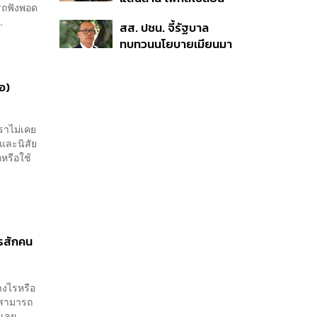
Football
รถฟังพอด
ผ่านพลังงาน ลุ้น ‘ไทย
.
สส. ปชน. จี้รัฐบาล
ช่วยไทยพลัส’ เฟส 2
ทบทวนนโยบายเมียนมา
รอประเมินความเหมาะ
ต้อนรับ ‘มินอ่องหล่าย’
สม
ได้แค่สัญญาว่างเปล่า
้อ)
ราไม่เคย
กและนิสัย
หรือใช้
ครสักคน
่างไรหรือ
 สามารถ
วได้เลย