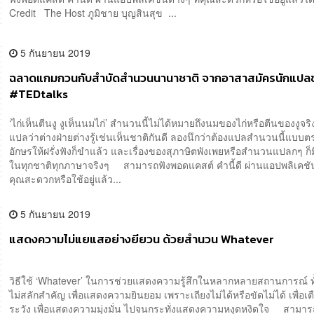
Credit The Host ภูมิชาย บุญสินสุข ...
5 กันยายน 2019
ฉลาดแกมกวนกับสำบัดสำนวนนานาชาติ จากอาสาสมัครนักแปล
#TEDtalks
‘ไก่เห็นตีนงู งูเห็นนมไก่’ สำนวนนี้ไม่ได้หมายถึงนมของไก่หรือตีนของงูจริ
แปลว่าต่างฝ่ายต่างรู้เช่นเห็นชาติกันดี ลองนึกว่าต้องแปลสำนวนนี้แบบ
อักษรให้ฝรั่งฟังก็ขำแล้ว และเรื่องของสุภาษิตพังเพยหรือสำนวนแปลกๆ ก็ม
ในทุกชาติทุกภาษาจริงๆ สามารถฟังพอดแคสต์ คำนี้ดี ผ่านแอปพลิเคชันต
คุณสะดวกหรือใช้อยู่แล้ว...
5 กันยายน 2019
แสดงความไม่แยแสอย่างยียวน ด้วยสำนวน Whatever
วิธีใช้ ‘Whatever’ ในการช่วยแสดงความรู้สึกในหลากหลายสถานการณ์ ท
ไม่สลักสำคัญ เพื่อแสดงความยินยอม เพราะเถียงไม่ได้หรือขัดไม่ได้ เพื่อเต
ระวัง เพื่อแสดงความมุ่งมั่น ไปจนกระทั่งแสดงความหงุดหงิดใจ สามา