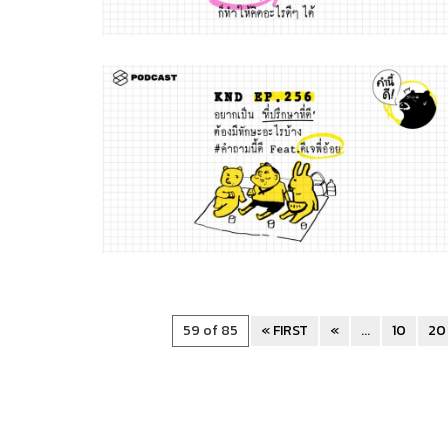
59 of 85
« FIRST
«
...
10
20