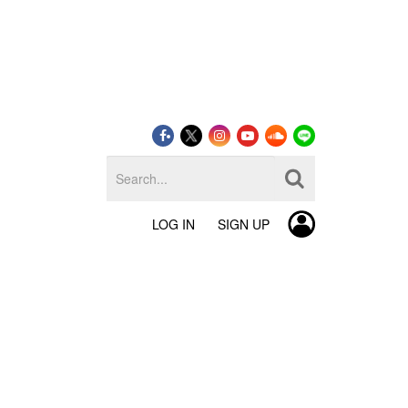
LOG IN
SIGN UP