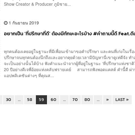
Show Creator & Producer ภูมิชาย...
1 กันยายน 2019
อยากเป็น ‘ที่ปรึกษาที่ดี’ ต้องมีทักษะอะไรบ้าง #คำถามนี้ดี Feat.ดี
ทุกคนต้องเคยอยู่ในฐานะที่มีเพื่อนเข้ามาขอคำปรึกษา และคนที่เก่งในเรื่อ
ปรึกษาจนทุกคนต้องนึกถึงและอยากคุยด้วยเวลามีปัญหานี่เขาดูเท่ดีจัง ทำอ
จะเป็นอย่างนั้นได้บ้าง ฟังคำแนะนำจากผู้ที่อยู่ในฐานะ ‘ที่ปรึกษาแห่งชาติ
20 ปีอย่างดีเจพี่อ้อยแห่งคลับฟรายเดย์ สามารถฟังพอดแคสต์ คำนี้ดี ผ่
แอปพลิเคชันต่างๆ ที่คุณส...
30
...
58
59
60
...
70
80
...
»
LAST »