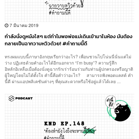
7 มีนาคม 2019
กำลังนั่งดูหนังใสๆ แต่ทำไมพอพ่อแม่เดินเข้ามาในห้อง มันต้อง
กลายเป็นฉากวาบหวิวด้วย! #คำถามนี้ดี
ทรงผมแบบนี้ภาษาอังกฤษเรียกว่าอะไร? เพื่อนชวนไปโน่นนี่นั่นแต่ไม่
ว่าง ปฏิเสธด้วยคำอะไรได้อีกนอกจาก “I’m busy”? ความรู้สึก
อิหลักอิเหลื่อเมื่อต้องนั่งดูฉากรักเร่าร้อนร่วมกับท่านผู้ปกครองหรือญาติ
ผู้ใหญ่โดยไม่ได้ตั้งใจ คำนี้คือคำว่าอะไร? สามารถฟังพอดแคสต์ คำ
นี้ดี ผ่านแอปพลิเคชันต่างๆ ที่คุณสะดวกหรือใช้อยู่แล้วได้เลย ...