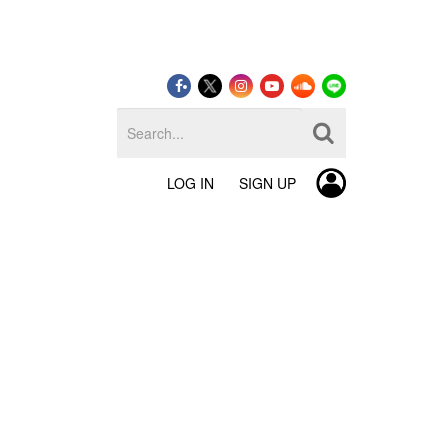
LOG IN
SIGN UP