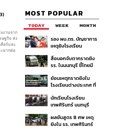
MOST POPULAR
3)
TODAY
WEEK
MONTH
ลังงานจาก
ษฐกิจ ส่ง
รอง ผบ.ตร. บัญชาการ
ลียร์และ
เหตุยิงโรงเรียน
และยากต่อ
เทพศิรินทร์ นนทบุรี สั่ง
สื่อนอกจับตากราดยิง
ค้นหา 2 รอบยืนยันไร้คน
รร. ในนนทบุรี ชี้ไทยมี
ติดค้าง พบศพปู่-ย่าที่
อัตราครอบครองปืนสูง
บ้านพักผู้ก่อเหตุ
ย้อนเหตุกราดยิงใน
ในระดับต้นของภูมิภาค
โรงเรียนต่างประเทศ ที่
ผู้ก่อเหตุเป็นนักเรียน
นักเรียนโรงเรียน
เทพศิรินทร์ นนทบุรี
อพยพเข้ายังพื้นที่
ผลชันสูตร 8 ศพ เหตุ
ปลอดภัยชั่วคราว หลัง
ยิงใน รร. เทพศิรินทร์
เหตุใช้อาวุธปืนภายใน
นนทบุรี พบกระสุนเข้า
โรงเรียนคลี่คลาย