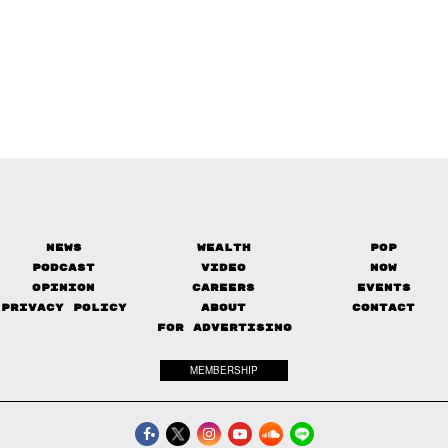
News
Wealth
Pop
Podcast
Video
Now
Opinion
Careers
Events
Privacy Policy
About
Contact
FOR ADVERTISING
MEMBERSHIP