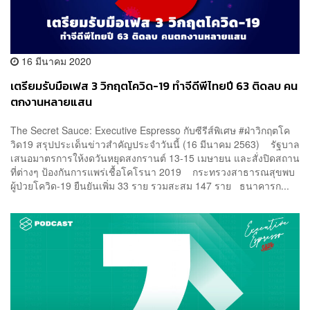
16 มีนาคม 2020
เตรียมรับมือเฟส 3 วิกฤตโควิด-19 ทำจีดีพีไทยปี 63 ติดลบ คน
ตกงานหลายแสน
The Secret Sauce: Executive Espresso กับซีรีส์พิเศษ #ฝ่าวิกฤตโค
วิด19 สรุปประเด็นข่าวสำคัญประจำวันนี้ (16 มีนาคม 2563) รัฐบาล
เสนอมาตรการให้งดวันหยุดสงกรานต์ 13-15 เมษายน และสั่งปิดสถาน
ที่ต่างๆ ป้องกันการแพร่เชื้อโคโรนา 2019 กระทรวงสาธารณสุขพบ
ผู้ป่วยโควิด-19 ยืนยันเพิ่ม 33 ราย รวมสะสม 147 ราย ธนาคารก...