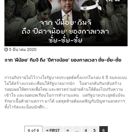
5 มีนาคม 2020
จาก ‘ผีน้อย’ กิมจิ ถึง ‘ปีศาจน้อย’ ของกาลเวลา ชั่ย-ชั่ย-ชั่ย
การอภิปรายไม่ไว้วางใจรัฐบาลประยุทธ์ครั้งแรกในรอบ 6 ปี จบลงแบบ
ไม่ได้สร้างแรงสะเทือนให้รัฐบาลมากนัก ในทางกลับกันกลับสร้าง
รอยแผลให้พรรคเพื่อไทย และพรรคร่วมฝ่ายค้านให้ต้องไปปรับความ
เข้าใจ และถอดบทเรียนในการทำงานแทน แต่รัฐบาลประยุทธ์แม้จะ
รักษาเนื้อตัวผ่านสภาฯ มาได้ แต่สุดท้ายต้องเผชิญกับปัญหานอกสภาฯ
ทั้งไวรัสและม็อบนักศึก...
6 of 6
« FIRST
«
...
4
5
6