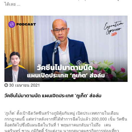
ได้เลย ...
30 เมษายน 2021
วัคซีนไม่มาตามนัด แผนเปิดประเทศ ‘ภูเก็ต’ ส่อล่ม
‘ภูเก็ต’ ตั้งเป้าฉีดวัคซีนสร้างภูมิคุ้มกันหมู่ เปิดประเทศภายในเดือน
กรกฎาคมนี้ แต่ทว่าหลังจากที่ได้ทำการฉีดไปแล้ว 200,000 เข็ม วัคซีน
ล็อตถัดไปซึ่งมีแผนฉีดในวันที่ 1 พฤษภาคมกลับมาไม่ถึง เคน
นครินทร์ ชวน ภูมิกิตติ์ รักแต่งาม นายกสมาคมธุรกิจการท่องเที่ยว