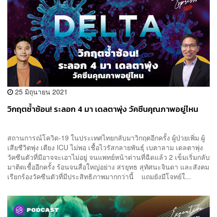
25 มิถุนายน 2021
วิกฤตซ้ำซ้อน! ระลอก 4 มา เดลตาพุ่ง วัคซีนคุณภาพอยู่ไหน
สถานการณ์โควิด-19 ในประเทศไทยกลับมาวิกฤตอีกครั้ง ผู้ป่วยเพิ่ม ผู้
เสียชีวิตพุ่ง เตียง ICU ไม่พอ เชื้อไวรัสกลายพันธุ์ เบตาลาม เดลตาพุ่ง
วัคซีนตัวที่มีอาจจะเอาไม่อยู่ จนแพทย์หน้าด่านที่ฉีดแล้ว 2 เข็มเริ่มกลับ
มาติดเชื้ออีกครั้ง ร้อนจนสื่อใหญ่อย่าง สรยุทธ สุทัศนะจินดา และสังคม
เรียกร้องวัคซีนตัวที่มีประสิทธิภาพมากกว่านี้ แถมยังมีโจทย์ใ...