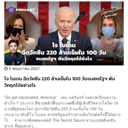
5 พฤษภาคม 2021
โจ ไบเดน ฉีดวัคซีน 220 ล้านเข็มใน 100 วันจนสหรัฐฯ พ้น
วิกฤตได้อย่างไร
‘Go get vaccinated, America!’ เคน นครินทร์ ถอดบทเรียนความ
สำเร็จ 7 ประการ ที่ช่วยพลิกฟื้นประเทศซึ่งมีผู้เสียชีวิตจากโควิด-19
มากที่สุดของโลก สู่การฉีดวัคซีน 220 ล้านเข็มใน 100 วัน
ประธานาธิบดีโจ ไบเดน พาสหรัฐอเมริกาผ่านพ้นวิกฤตครั้งนี้ไดัอย่าง
ไร สามารถฟังพอดแคสต์ The Secret Sauce ผ่านแอปพลิเคชัน
ต่างๆ ที่คุณสะดว...