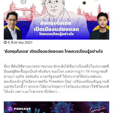
6 สิงหาคม 2021
‘อังกฤษโมเดล’ เปิดเมืองแต่ยอดลด ไทยควรเรียนรู้อย่างไร
ทั้งๆ ที่ต้นปีที่ผ่านมาสหราชอาณาจักรเพิ่งได้ชื่อว่าเป็นหนึ่งในประเทศที่
มียอดผู้ติดเชื้อสูงเป็นลำดับต้นๆ ของโลก แต่ปรากฎว่า 19 กรกฎาคมที่
ผ่านมา บอริส จอห์นสัน นายกรัฐมนตรี ได้ประกาศให้ประเทศและ
พลเมืองเข้าสู่วันอิสรภาพหรือ ‘Freedom Day’ เปรียบเสมือนสัญญาณที่
บอกกับโลกนี้ว่า พวกเขาได้ผ่านวิกฤตการโควิดและกลับมาใช้ชีวิตปกติ
ได้แล้ว เพราะอะไรพวกเขาถึงจัดกา...