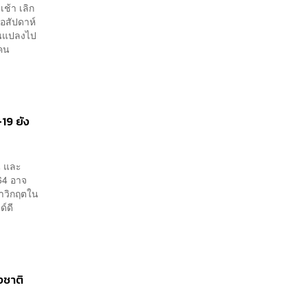
ช้า เลิก
่อสัปดาห์
่ยนแปลงไป
เคน
19 ยัง
น และ
564 อาจ
ทาวิกฤตใน
์ดี
งชาติ