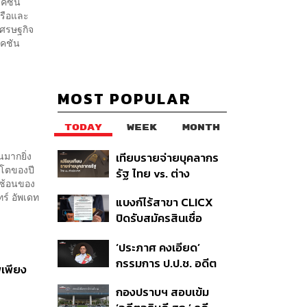
คซีน’
รือและ
ศรษฐกิจ
คชัน
MOST POPULAR
TODAY
WEEK
MONTH
มากยิ่ง
เทียบรายจ่ายบุคลากร
บโตของปี
รัฐ ไทย vs. ต่าง
ำซ้อนของ
ประเทศ: พบภาษีทุก
ร์ อัพเดท
แบงก์ไร้สาขา CLICX
100 บาทของคนไทยใช้
ปิดรับสมัครสินเชื่อ
ไปกับข้าราชการเฉียด
ชั่วคราว พร้อมส่ง
40 บาท
‘ประภาศ คงเอียด’
สัญญาณเตือนกลุ่มกู้
กรรมการ ป.ป.ช. อดีต
เงินผิดวัตถุประสงค์-ให้
พเพียง
อธิบดีกรมธนารักษ์
ข้อมูลเท็จ เตรียมดำเนิน
กองปราบฯ สอบเข้ม
ถึงแก่อนิจกรรม
คดีเด็ดขาด