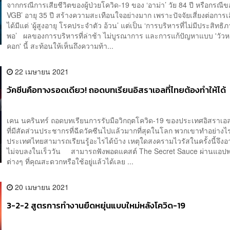
จากกรณีการเสียชีวิตของผู้ป่วยโควิด-19 ของ ‘อาม่า’ วัย 84 ปี หรือกรณีขอ
VGB’ อายุ 35 ปี สร้างความสะเทือนใจอย่างมาก เพราะปัจจัยเสี่ยงต่อการเส
ได้มีแต่ ‘ผู้สูงอายุ โรคประจำตัว อ้วน’ แต่เป็น ‘การบริหารที่ไม่มีประสิทธิ
พอ’ ผลของการบริหารที่ล่าช้า ไม่บูรณาการ และการแก้ปัญหาแบบ 'วัวห
คอก' นี้ สะท้อนให้เห็นถึงความท้า...
22 เมษายน 2021
วัคซีนคือทางรอดเดียว! ถอดบทเรียนอิสราเอลที่ไทยต้องทำให้ได้
เคน นครินทร์ ถอดบทเรียนการรับมือวิกฤตโควิด-19 ของประเทศอิสราเอ
ที่มีสัดส่วนประชากรที่ฉีดวัคซีนไปแล้วมากที่สุดในโลก พวกเขาทำอย่างไ
ประเทศไทยสามารถเรียนรู้อะไรได้บ้าง เหตุใดสงครามไวรัสในครั้งนี้จึงอ
ไม่จบลงในเร็ววัน สามารถฟังพอดแคสต์ The Secret Sauce ผ่านแอปพ
ต่างๆ ที่คุณสะดวกหรือใช้อยู่แล้วได้เลย ...
20 เมษายน 2021
3-2-2 สูตรการทำงานยืดหยุ่นแบบใหม่หลังโควิด-19