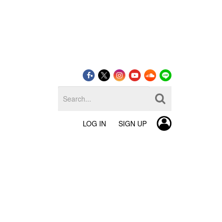
LOG IN
SIGN UP