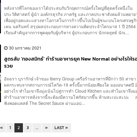
หลังจากที่โลกของเราได้ประสบกับวิกฤตการณ์ครั้งใหญ่ที่สุดครั้งหนึ่งใน
ประวัติศาสตร์ ผู้นำ องค์กรธุรกิจ ภาครัฐ และภาคประชาสังคมล้วนพยาย
เพื่ออยู่รอดและแสวงหาโอกาสในการก้าวขึ้นไปเป็นผู้ชนะบนโลกเศรษฐก
เคน นครินทร์ สรุปผลประกอบการทางความคิดประจำไตรมาส 1 ปี 2564
เรียนสำคัญจากการพูดคุยกับผู้บริหาร ผู้ประกอบการ นักกลยุทธ์ นักเ...
30 มกราคม 2021
สูตรลับ ‘ทองสมิทธ์’ ทำร้านอาหารยุค New Normal อย่างไรให้
รวย
อัจฉรา บุรารักษ์ เจ้าของ iberry Group เครือร้านอาหารที่มีกว่า 50 สาขา 
ผลกระทบจากสถานการณ์โควิด-19 ครั้งนี้มากน้อยเพียงใด มองอนาคตปี 20
อย่างไร ทำไมเขาจึงมุ่งเน้นไปสู่การทำ Cloud Kitchen และทำไมเขาจึงม
ทำร้านอาหารหลังจากนี้จะต้องมีความโฟกัสมากขึ้น ห้ามสะเปะสะปะ
ฟังพอดแคสต์ The Secret Sauce ผ่านแอป...
«
1
2
3
...
»
LAST »