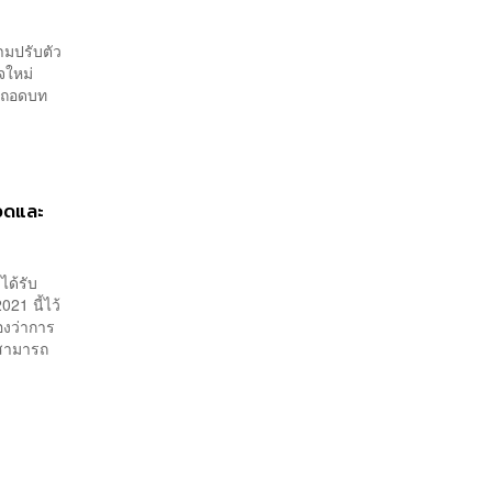
ามปรับตัว
ิจใหม่
 ถอดบท
รอดและ
ได้รับ
21 นี้ไว้
องว่าการ
 สามารถ