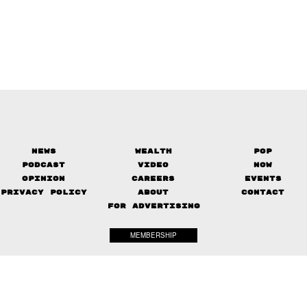
News
Wealth
Pop
Podcast
Video
Now
Opinion
Careers
Events
Privacy Policy
About
Contact
FOR ADVERTISING
MEMBERSHIP
© 2017-
2026
The Standard. All rights reserved.