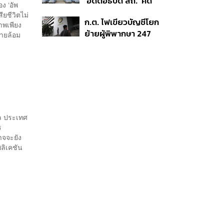
‘อดีตอธิบดี สถ.’ คดี
ง ‘อัพ
ทุจริตสอบท้องถิ่น แจ้ง
ียชีวิตไม่
ก.ต. ไฟเขียวบัญชีโยก
6 ข้อหาหนัก จ่อชง
ภาพเพียง
ย้ายผู้พิพากษา 247
ป.ป.ช. 12 ส.ค. นี้
ายล้อม
ตำแหน่ง ดัน ‘มีชัย-
สรรพวิทย์’ คุมศาล
อาญา-แพ่ง ‘วิธูร’ นั่ง
ประธานศาลอุทธรณ์
ล ประเทศ
ร
าจจะยัง
ลิเคชัน