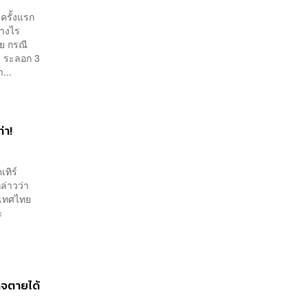
ครั้งแรก
่างไร
ย กรณี
9 ระลอก 3
...
่า!
เทิร์
ล่าวว่า
ระเทศไทย
ะ
อาจตายได้