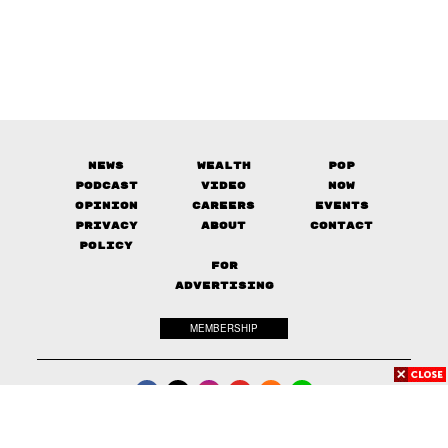
News
Wealth
Pop
Podcast
Video
Now
Opinion
Careers
Events
Privacy
About
Contact
Policy
FOR
ADVERTISING
MEMBERSHIP
© 2017-
2026
The Standard. All rights reserved.