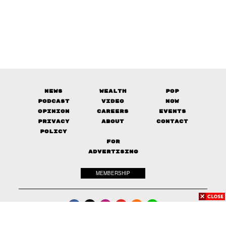
News
Wealth
Pop
Podcast
Video
Now
Opinion
Careers
Events
Privacy
About
Contact
Policy
FOR
ADVERTISING
MEMBERSHIP
© 2017-
2026
The Standard. All rights reserved.