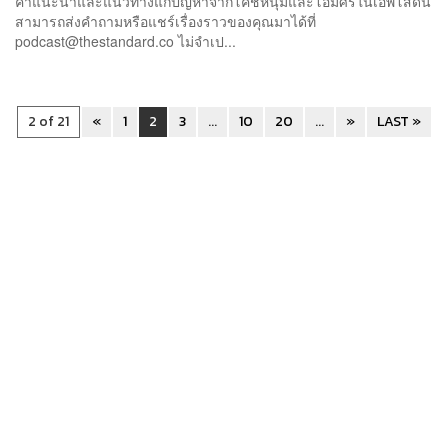
คำแนะนำและแนวทางแก้ปัญหาจากโค้ชหนุ่มและโอมศิริในเอพิโสดนี้
สามารถส่งคำถามหรือแชร์เรื่องราวของคุณมาได้ที่
podcast@thestandard.co
ไม่จำเป...
2 of 21
«
1
2
3
...
10
20
...
»
LAST »