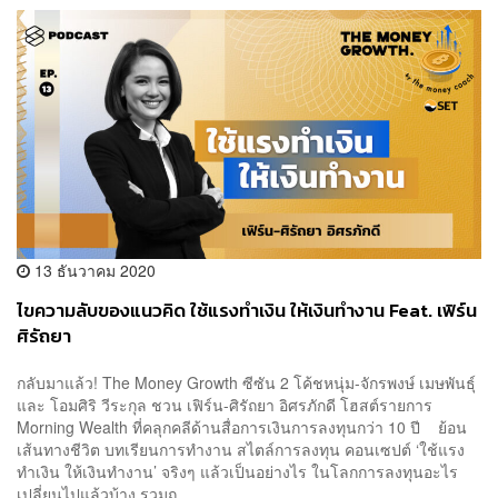
13 ธันวาคม 2020
ไขความลับของแนวคิด ใช้แรงทำเงิน ให้เงินทำงาน Feat. เฟิร์น
ศิรัถยา
กลับมาแล้ว! The Money Growth ซีซัน 2 โค้ชหนุ่ม-จักรพงษ์ เมษพันธุ์
และ โอมศิริ วีระกุล ชวน เฟิร์น-ศิรัถยา อิศรภักดี โฮสต์รายการ
Morning Wealth ที่คลุกคลีด้านสื่อการเงินการลงทุนกว่า 10 ปี ย้อน
เส้นทางชีวิต บทเรียนการทำงาน สไตล์การลงทุน คอนเซปต์ ‘ใช้แรง
ทำเงิน ให้เงินทำงาน’ จริงๆ แล้วเป็นอย่างไร ในโลกการลงทุนอะไร
เปลี่ยนไปแล้วบ้าง รวมถ...