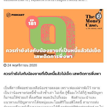
24 พฤศจิกายน 2020
ควรทำยังไงกับน้องชายที่เป็นหนี้แล้วไม่เข็ด เสพติดการพึ่งพา
เป็นพี่สาวที่คอยช่วยเหลือน้องชายตลอด เพราะพ่อแม่ฝากฝังไว้ กลาย
เป็นว่าน้องชายก่อหนี้ซ้ำแล้วซ้ำเล่า ไม่เข็ด กู้ซื้ออะไรได้ก็กู้ พอมีปัญหา
ก็มาขอให้ช่วยแก้ ทั้งเครียด หมดเงินไปก็เยอะ ฟังคำแนะนำและ
แนวทางแก้ปัญหาจากโค้ชหนุ่มและโอมศิริในเอพิโสดนี้ สามารถส่ง
คำถามหรือแชร์เรื่องราวของคุณมาได้ที่
podcast@thestandard.co
ไม่