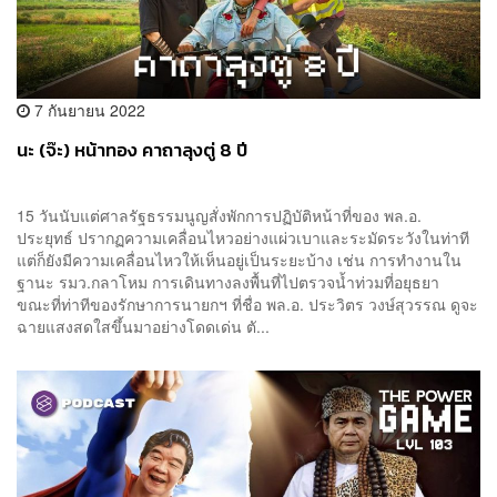
7 กันยายน 2022
นะ (จ๊ะ) หน้าทอง คาถาลุงตู่ 8 ปี
15 วันนับแต่ศาลรัฐธรรมนูญสั่งพักการปฏิบัติหน้าที่ของ พล.อ.
ประยุทธ์ ปรากฏความเคลื่อนไหวอย่างแผ่วเบาและระมัดระวังในท่าที
แต่ก็ยังมีความเคลื่อนไหวให้เห็นอยู่เป็นระยะบ้าง เช่น การทำงานใน
ฐานะ รมว.กลาโหม การเดินทางลงพื้นที่ไปตรวจน้ำท่วมที่อยุธยา
ขณะที่ท่าทีของรักษาการนายกฯ ที่ชื่อ พล.อ. ประวิตร วงษ์สุวรรณ ดูจะ
ฉายแสงสดใสขึ้นมาอย่างโดดเด่น ตั...