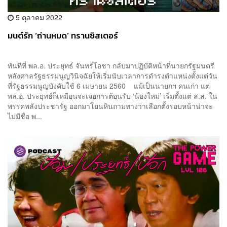
5 ตุลาคม 2022
มนต์รัก ‘ถ่านหมด’ ทรานซิสเตอร์
ทันทีที่ พล.อ. ประยุทธ์ จันทร์โอชา กลับมาปฏิบัติหน้าที่นายกรัฐมนตรี
หลังศาลรัฐธรรมนูญวินิจฉัยให้เริ่มนับเวลาการดำรงตำแหน่งตั้งแต่วัน
ที่รัฐธรรมนูญบังคับใช้ 6 เมษายน 2560 แม้เป็นนายกฯ คนเก่า แต่
พล.อ. ประยุทธ์ก็เหมือนจะเจอการต้อนรับ ‘น้องใหม่’ เริ่มตั้งแต่ ส.ส. ใน
พรรคพลังประชารัฐ ออกมาโยนหินถามทางว่าเลือกตั้งรอบหน้าน่าจะ
ไม่มีชื่อ พ...