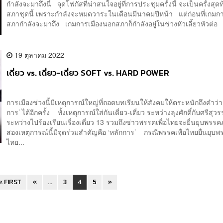
กำลังจะมาถึงนี้ จุดโฟกัสที่น่าสนใจอยู่ที่การประชุมครั้งนี้ จะเป็นครั้งสุ
สภาชุดนี้ เพราะกำลังจะหมดวาระในเดือนมีนาคมปีหน้า แต่ก่อนที่เกมก
สภากำลังจะมาถึง เกมการเมืองนอกสภาก็กำลังอยู่ในช่วงหัวเลี้ยวหัวต่อ 
19 ตุลาคม 2022
เดี่ยว vs. เดี่ยว-เดี่ยว SOFT vs. HARD POWER
การเมืองช่วงนี้มีเหตุการณ์ใหญ่ที่ถอดบทเรียนให้สังคมให้ตระหนักถึงคำว่า
การ’ ได้อีกครั้ง ทั้งเหตุการณ์ใส่กันเดี่ยว-เดี่ยว ระหว่างลุงศักดิ์กับศรีสุว
ระหว่างไปร้องเรียนเรื่องเดี่ยว 13 รวมถึงข่าวพรรคเพื่อไทยจะยื่นยุบพรรค
สองเหตุการณ์นี้มีจุดร่วมสำคัญคือ ‘หลักการ’ กรณีพรรคเพื่อไทยยื่นยุบพ
ไทย...
« FIRST
«
...
3
4
5
»