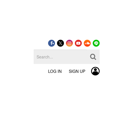
LOG IN
SIGN UP