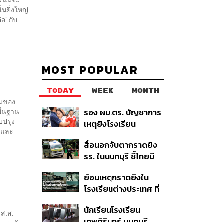
นยิ่งใหญ่
อ’ กับ
MOST POPULAR
TODAY
WEEK
MONTH
ามของ
พื้นฐาน
รอง ผบ.ตร. บัญชาการ
บปรุง
เหตุยิงโรงเรียน
ี และ
เทพศิรินทร์ นนทบุรี สั่ง
สื่อนอกจับตากราดยิง
ค้นหา 2 รอบยืนยันไร้คน
รร. ในนนทบุรี ชี้ไทยมี
ติดค้าง พบศพปู่-ย่าที่
อัตราครอบครองปืนสูง
บ้านพักผู้ก่อเหตุ
ย้อนเหตุกราดยิงใน
ในระดับต้นของภูมิภาค
โรงเรียนต่างประเทศ ที่
ผู้ก่อเหตุเป็นนักเรียน
นักเรียนโรงเรียน
 ส.ส.
เทพศิรินทร์ นนทบุรี