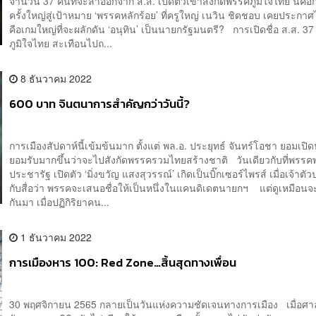
จำนวน 37 คนที่จะลาออกจาก ส.ส. เปิดตัวเข้าสังกัดพรรคภูมิใจไทย นี่คือ
ครั้งใหญ่สู่เป้าหมาย ‘พรรคหลักร้อย’ ที่ครูใหญ่ เนวิน ชิดชอบ เคยประกาศ
คือเกมใหญ่ที่จะผลักดัน ‘อนุทิน’ เป็นนายกรัฐมนตรี? การเปิดชื่อ ส.ส. 
ภูมิใจไทย สะเทือนไปถ...
8 ธันวาคม 2022
600 บาท จินตนาการสำคัญกว่าวันนี้?
การเมืองสัปดาห์นี้เข้มข้นมาก ตั้งแต่ พล.อ. ประยุทธ์ จันทร์โอชา ยอมเปิ
ยอมรับมากขึ้นว่าจะไปสังกัดพรรครวมไทยสร้างชาติ วันเดียวกับที่พรรค
ประชารัฐ เปิดตัว ‘มิ่งขวัญ แสงสุวรรณ์’ เกิดเป็นบิ๊กเซอร์ไพรส์ เมื่อเจ้าต
กับสื่อว่า พรรคจะเสนอชื่อให้เป็นหนึ่งในแคนดิเดตนายกฯ แต่ดูเหมือนจะ
กันมา เมื่อปฏิกิริยาคน...
1 ธันวาคม 2022
การเมืองหาร 100: Red Zone…สิ้นสุดทางเพื่อน
30 พฤศจิกายน 2565 กลายเป็นวันแห่งความชัดเจนทางการเมือง เมื่อศา