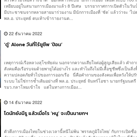
เหยียบอยู่ในสนามการเมืองมาแล้ว 8 ปีเศษ บรรยากาศการเปิดตัวในวันนั้
มีประชาชนจากหลายสายมาร่วมงาน มีนักการเมืองที่ ‘ชัด’ แล้วว่าจะ ‘ไปต่
พล.อ. ประยุทธ์ ตบเท้าเข้ารายงานต...
22 ธันวาคม 2022
‘ตู่’ Alone วันที่ไร้ชูชีพ ‘ป้อม’
เหตุการณ์เรือหลวงสุโขทัยล่ม นอกจากความเสียใจต่อผู้สูญเสียแล้ว คำถ
สังคมคือเรือรบจมด้วยพายุได้อย่างไร และทำไมถึงไม่มีเสื้อชูชีพซึ่งเป็นสิ่ง
ความปลอดภัยทั่วไปของการออกเรือ นี่คือคำถามของสังคมเพื่อหวังให้ปรั
ระบบ ไม่ใช่การซ้ำเติมอย่างที่ พล.อ. ประยุทธ์ จันทร์โอชา นายกรัฐมนตร
รมว.กลาโหมเข้าใจ แต่ในทางการเมือง...
14 ธันวาคม 2022
โดนัทยังมีรู แล้วเมื่อไร ‘หนู’ จะเป็นนายกฯ
ตัวตึงการเมืองไทยในช่วงเวลานี้หนีไม่พ้น ‘พรรคภูมิใจไทย’ กับการเปิดชื่อ