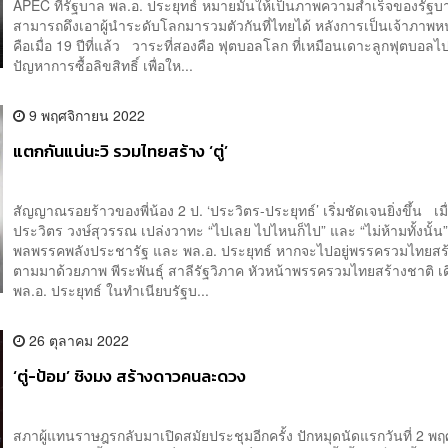
APEC ที่รัฐบาล พล.อ. ประยุทธ์ หมายมั่นให้เป็นภาพความสำเร็จของรัฐบาล
สามารถดึงเอาผู้นำระดับโลกมารวมตัวกันที่ไทยได้ หลังการเป็นเจ้าภาพห
คือเมื่อ 19 ปีที่แล้ว วาระที่สองคือ ฟุตบอลโลก ที่เหมือนเดาะลูกฟุตบอล
ปัญหาการซื้อลิขสิทธิ์ เพื่อให...
9 พฤศจิกายน 2022
แตกกันแน่นะวิ รวมไทยสร้าง ‘ตู่’
สัญญาณรอยร้าวของพี่น้อง 2 ป. ‘ประวิตร-ประยุทธ์’ เริ่มชัดเจนยิ่งขึ้น เมื
ประวิตร วงษ์สุวรรณ เปล่งวาทะ “ไปเลย ไปไหนก็ไป” และ “ไม่ห้ามทั้งนั้น
พลพรรคพลังประชารัฐ และ พล.อ. ประยุทธ์ หากจะไปอยู่พรรครวมไทยส
ตามมาด้วยภาพ พีระพันธ์ุ สาลีรัฐวิภาค หัวหน้าพรรครวมไทยสร้างชาติ 
พล.อ. ประยุทธ์ ในทำเนียบรัฐบ...
26 ตุลาคม 2022
‘ตู่-ป้อม’ ชิงมง สร้างดาวคนละดวง
สภาผู้แทนราษฎรกลับมาเปิดสมัยประชุมอีกครั้ง ปักหมุดนัดแรกวันที่ 2 พฤศ