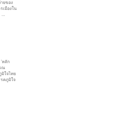
ดท้ายของ
ารเมืองใน
...
 ’หลัก
รรณ
ภูมิใจไทย
รรคภูมิใจ