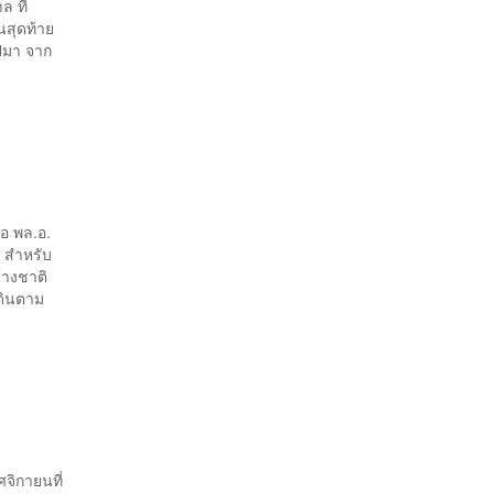
 ที่
นสุดท้าย
ไปมา จาก
่อ พล.อ.
” สำหรับ
ร้างชาติ
เดินตาม
จิกายนที่