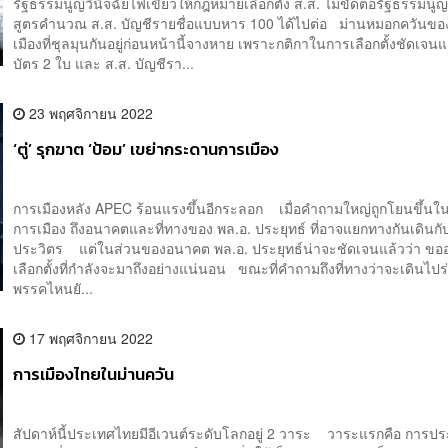
รัฐธรรมนูญวินิจฉัยไฟเขียวให้กฎหมายเลือกตั้ง ส.ส. ไม่ขัดต่อรัฐธรรมนู
สูตรคำนวณ ส.ส. บัญชีรายชื่อแบบหาร 100 ได้ไปต่อ ม่านหมอกควันขอ
เมืองที่ชุลมุนกันอยู่ก่อนหน้านี้จางหาย เพราะกติกาในการเลือกตั้งชัดเจนแ
บัตร 2 ใบ และ ส.ส. บัญชีรา...
23 พฤศจิกายน 2022
‘ตู่’ รุกฆาต ‘ป้อม’ เขย่ากระดานการเมือง
การเมืองหลัง APEC ร้อนแรงขึ้นอีกระลอก เมื่อคำถามใหญ่ถูกโยนขึ้น
การเมือง ถึงอนาคตและที่ทางของ พล.อ. ประยุทธ์ ที่อาจแยกทางกันเดินกั
ประวิตร แต่ในส่วนของอนาคต พล.อ. ประยุทธ์น่าจะชัดเจนแล้วว่า ขออยู่
เลือกตั้งที่กำลังจะมาถึงอย่างแน่นอน ขณะที่คำถามถึงที่ทางว่าจะเดินไปร
พรรคไหนยั...
17 พฤศจิกายน 2022
การเมืองไทยในม่านควัน
สัปดาห์นี้ประเทศไทยมีอีเวนต์ระดับโลกอยู่ 2 วาระ วาระแรกคือ การปร