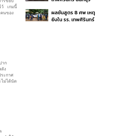
การขยับ
อพยพเข้ายังพื้นที่
ไว้ เกมนี้
ผลชันสูตร 8 ศพ เหตุ
37 คนของ
ปลอดภัยชั่วคราว หลัง
ยิงใน รร. เทพศิรินทร์
เหตุใช้อาวุธปืนภายใน
นนทบุรี พบกระสุนเข้า
โรงเรียนคลี่คลาย
จุดสำคัญ ‘ศีรษะ-
หน้าอก’ ครูถูกยิง 4 นัด
จากระยะไกล
ดปาก
พลัง
ัวประกาศ
ไม่ได้นัด
ล