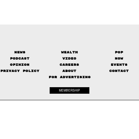
News
Wealth
Pop
Podcast
Video
Now
Opinion
Careers
Events
Privacy Policy
About
Contact
FOR ADVERTISING
MEMBERSHIP
© 2017-
2026
The Standard. All rights reserved.