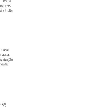
ญ ทำให้
งนักการ
ล้วว่าเป็น
ในสนาม
บ พล.อ.
ต่อสู้ศึก
่วมกับ
ะชุม