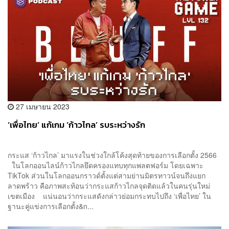
27 เมษายน 2023
‘เพื่อไทย’ แก้เกม ‘ก้าวไกล’ รบระหว่างรัก
กระแส ‘ก้าวไกล’ มาแรงในช่วงใกล้โค้งสุดท้ายของการเลือกตั้ง 2566
ในโลกออนไลน์ก้าวไกลยึดครองแทบทุกแพลตฟอร์ม โดยเฉพาะ
TikTok ส่วนในโลกออนกราวด์ตั้งแต่สามย่านมิตรทาวน์จนถึงแยก
ลาดพร้าว คือภาพสะท้อนว่ากระแสก้าวไกลจุดติดแล้วในคนรุ่นใหม่
เขตเมือง แน่นอนว่ากระแสดังกล่าวย่อมกระทบไปถึง ‘เพื่อไทย’ ใน
ฐานะคู่แข่งการเลือกตั้ง&n...