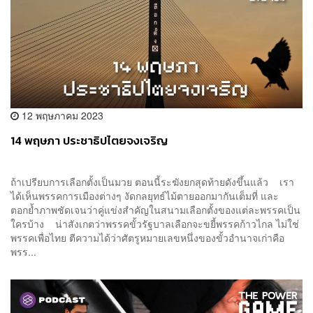
12 พฤษภาคม 2023
14 พฤษภา ประชาธิปไตยจงเจริญ
ถ้าเปรียบการเลือกตั้งเป็นมวย ตอนนี้ระฆังยกสุดท้ายดังขึ้นแล้ว เรา
ได้เห็นพรรคการเมืองต่างๆ งัดกลยุทธ์ไม้ตายออกมากันเต็มที่ และ
ตอกย้ำภาพชัดเจนว่าคู่แข่งสำคัญในสนามเลือกตั้งของแต่ละพรรคเป็น
ใครบ้าง น่าสังเกตว่าพรรคขั้วรัฐบาลเลือกจะขยี้พรรคก้าวไกล ไม่ใช่
พรรคเพื่อไทย ตีความได้ว่าศัตรูหมายเลขหนึ่งของขั้วอำนาจเก่าคือ
พรร...