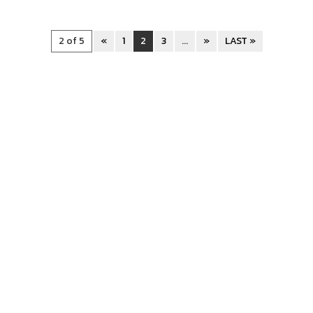
2 of 5
«
1
2
3
...
»
LAST »