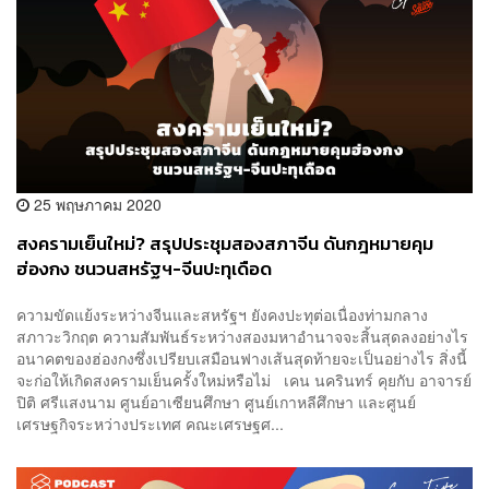
25 พฤษภาคม 2020
สงครามเย็นใหม่? สรุปประชุมสองสภาจีน ดันกฎหมายคุม
ฮ่องกง ชนวนสหรัฐฯ-จีนปะทุเดือด
ความขัดแย้งระหว่างจีนและสหรัฐฯ ยังคงปะทุต่อเนื่องท่ามกลาง
สภาวะวิกฤต ความสัมพันธ์ระหว่างสองมหาอำนาจจะสิ้นสุดลงอย่างไร
อนาคตของฮ่องกงซึ่งเปรียบเสมือนฟางเส้นสุดท้ายจะเป็นอย่างไร สิ่งนี้
จะก่อให้เกิดสงครามเย็นครั้งใหม่หรือไม่ เคน นครินทร์ คุยกับ อาจารย์
ปิติ ศรีแสงนาม ศูนย์อาเซียนศึกษา ศูนย์เกาหลีศึกษา และศูนย์
เศรษฐกิจระหว่างประเทศ คณะเศรษฐศ...