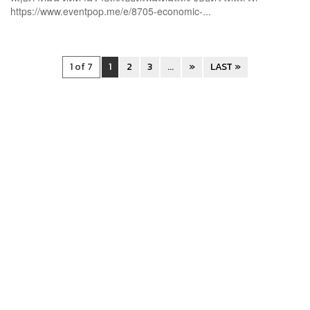
https://www.eventpop.me/e/8705-economic-...
1 of 7
1
2
3
...
»
LAST »