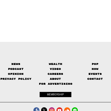
News
Wealth
Pop
Podcast
Video
Now
Opinion
Careers
Events
Privacy Policy
About
Contact
FOR ADVERTISING
MEMBERSHIP