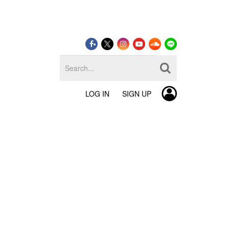
LOG IN
SIGN UP