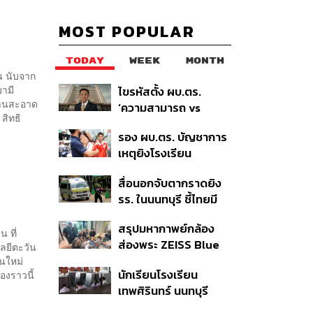
MOST POPULAR
TODAY
WEEK
MONTH
น นับจาก
มามี
ไขรหัสตั้ง ผบ.ตร.
งานสะอาด
‘ความสามารถ vs
สิทธิ
อาวุโส’ และอนาคตการ
รอง ผบ.ตร. บัญชาการ
ปฏิรูปสีกากี กับ
เหตุยิงโรงเรียน
พล.ต.อ. เอก อังสนา
เทพศิรินทร์ นนทบุรี สั่ง
นนท์
สื่อนอกจับตากราดยิง
ค้นหา 2 รอบยืนยันไร้คน
รร. ในนนทบุรี ชี้ไทยมี
ติดค้าง พบศพปู่-ย่าที่
อัตราครอบครองปืนสูง
บ้านพักผู้ก่อเหตุ
สรุปมหากาพย์กล้อง
ในระดับต้นของภูมิภาค
 ที่
ส่องพระ ZEISS Blue
โลยีตะวัน
Marine จากสัญญา
นใหม่
นักเรียนโรงเรียน
องราวนี้
ผลิต 8.3 ล้าน สู่ข้อ
เทพศิรินทร์ นนทบุรี
พิพาท ‘มาเวลล์ฯ’ ฟ้อง
อพยพเข้ายังพื้นที่
‘โทน บางแค’ ผิดนัดจ่าย