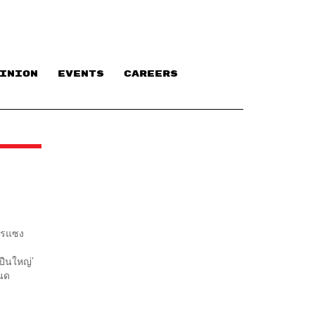
INION
EVENTS
CAREERS
ใครแซง
ปืนใหญ่’
หนด