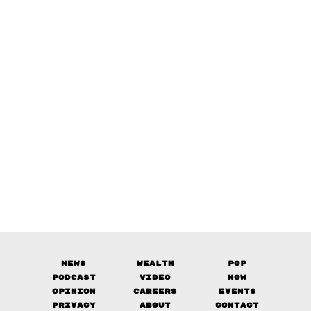
News
Wealth
Pop
Podcast
Video
Now
Opinion
Careers
Events
Privacy
About
Contact