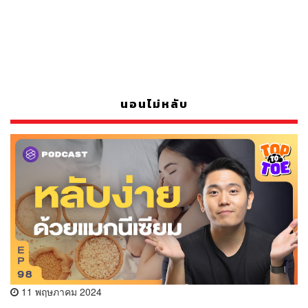
นอนไม่หลับ
11 พฤษภาคม 2024