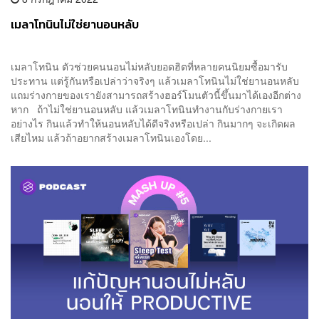
เมลาโทนินไม่ใช่ยานอนหลับ
เมลาโทนิน ตัวช่วยคนนอนไม่หลับยอดฮิตที่หลายคนนิยมซื้อมารับ
ประทาน แต่รู้กันหรือเปล่าว่าจริงๆ แล้วเมลาโทนินไม่ใช่ยานอนหลับ
แถมร่างกายของเรายังสามารถสร้างฮอร์โมนตัวนี้ขึ้นมาได้เองอีกต่าง
หาก ถ้าไม่ใช่ยานอนหลับ แล้วเมลาโทนินทำงานกับร่างกายเรา
อย่างไร กินแล้วทำให้นอนหลับได้ดีจริงหรือเปล่า กินมากๆ จะเกิดผล
เสียไหม แล้วถ้าอยากสร้างเมลาโทนินเองโดย...