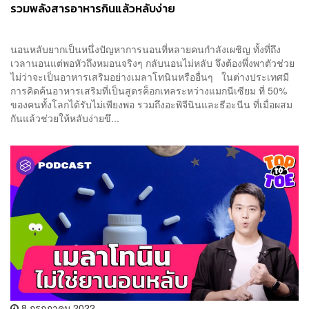
รวมพลังสารอาหารกินแล้วหลับง่าย
นอนหลับยากเป็นหนึ่งปัญหาการนอนที่หลายคนกำลังเผชิญ ทั้งที่ถึง
เวลานอนแต่พอหัวถึงหมอนจริงๆ กลับนอนไม่หลับ จึงต้องพึ่งพาตัวช่วย
ไม่ว่าจะเป็นอาหารเสริมอย่างเมลาโทนินหรืออื่นๆ ในต่างประเทศมี
การคิดค้นอาหารเสริมที่เป็นสูตรค็อกเทลระหว่างแมกนีเซียม ที่ 50%
ของคนทั้งโลกได้รับไม่เพียงพอ รวมถึงอะพิจีนินและธีอะนีน ที่เมื่อผสม
กันแล้วช่วยให้หลับง่ายขึ...
8 กรกฎาคม 2022