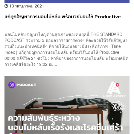
13 พฤษภาคม 2021
แก้ทุกปัญหาการนอนไม่หลับ พร้อมวิธีนอนให้ Productive
นอนไม่หลับ ปัญหาใหญ่ด้านสุขภาพของคนยุคนี้ THE STANDARD
PODCAST รวบรวม 5 ตอนจากรายการต่างๆ ที่จะช่วยให้วิธีแก้ปัญหา
รวมถึงแนะนำเทคนิคดีๆ ที่ช่วยให้นอนอย่างมีประสิทธิภาพ Time
Index | แก้ทุกปัญหาการนอนไม่หลับ พร้อมวิธีนอนให้ Productive
00:00 คลี่ชีวิต 24 ชั่วโมง หาที่มาของอาการนอนไม่หลับ พร้อมเทคนิค
การเคลียร์ขยะใจ 19:02 อย...