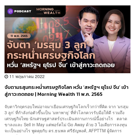
11 พฤษภาคม 2022
จับตามรสุมกระหน่ำเศรษฐกิจโลก หวั่น ‘สหรัฐฯ ยุโรป จีน’ เข้า
สู่ภาวะถดถอย | Morning Wealth 11 พ.ค. 2565
จับตาวิกฤตรอบใหม่อาจมาเยือนเศรษฐกิจโลกเร็วกว่าที่คิด จาก ‘มรสุม
3 ลูก’ ที่กำลังก่อตัวขึ้นเป็น ‘มหาพายุ’ ที่ทั่วโลกควรรับมือให้ดี รวมถึง
เศรษฐกิจไทย นักเศรษฐศาสตร์ประเมินสถานการณ์นี้อย่างไร ตลาด
ขาลงและ Sell in May แต่พอร์ตไม่ Go Away ด้วย 3 ไอเดียการลงทุน
จะเป็นอย่างไร พูดคุยกับ ดร.ธนพล ศรีธัญพงศ์, AFPTTM ผู้จัดการ