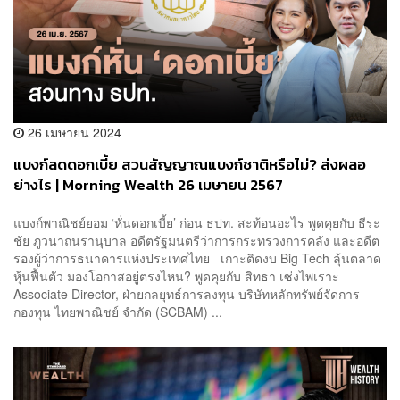
26 เมษายน 2024
แบงก์ลดดอกเบี้ย สวนสัญญาณแบงก์ชาติหรือไม่? ส่งผลอ
ย่างไร | Morning Wealth 26 เมษายน 2567
แบงก์พาณิชย์ยอม ‘หั่นดอกเบี้ย’ ก่อน ธปท. สะท้อนอะไร พูดคุยกับ ธีระ
ชัย ภูวนาถนรานุบาล อดีตรัฐมนตรีว่าการกระทรวงการคลัง และอดีต
รองผู้ว่าการธนาคารแห่งประเทศไทย เกาะติดงบ Big Tech ลุ้นตลาด
หุ้นฟื้นตัว มองโอกาสอยู่ตรงไหน? พูดคุยกับ สิทธา เซ่งไพเราะ
Associate Director, ฝ่ายกลยุทธ์การลงทุน บริษัทหลักทรัพย์จัดการ
กองทุน ไทยพาณิชย์ จำกัด (SCBAM) ...