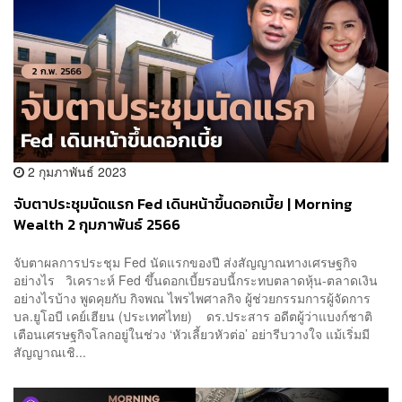
2 กุมภาพันธ์ 2023
จับตาประชุมนัดแรก Fed เดินหน้าขึ้นดอกเบี้ย | Morning
Wealth 2 กุมภาพันธ์ 2566
จับตาผลการประชุม Fed นัดแรกของปี ส่งสัญญาณทางเศรษฐกิจ
อย่างไร วิเคราะห์ Fed ขึ้นดอกเบี้ยรอบนี้กระทบตลาดหุ้น-ตลาดเงิน
อย่างไรบ้าง พูดคุยกับ กิจพณ ไพรไพศาลกิจ ผู้ช่วยกรรมการผู้จัดการ
บล.ยูโอบี เคย์เฮียน (ประเทศไทย) ดร.ประสาร อดีตผู้ว่าแบงก์ชาติ
เตือนเศรษฐกิจโลกอยู่ในช่วง ‘หัวเลี้ยวหัวต่อ’ อย่ารีบวางใจ แม้เริ่มมี
สัญญาณเชิ...