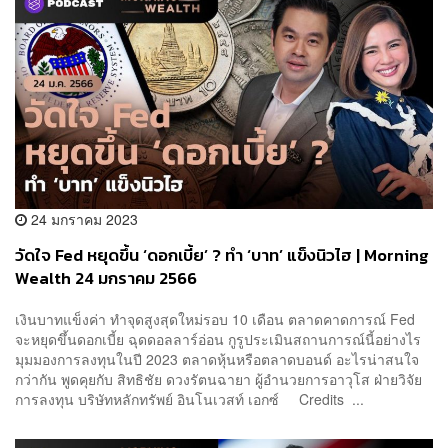
24 มกราคม 2023
วัดใจ Fed หยุดขึ้น ‘ดอกเบี้ย’ ? ทำ ‘บาท’ แข็งนิวไฮ | Morning
Wealth 24 มกราคม 2566
เงินบาทแข็งค่า ทำจุดสูงสุดใหม่รอบ 10 เดือน ตลาดคาดการณ์ Fed
จะหยุดขึ้นดอกเบี้ย ฉุดดอลลาร์อ่อน กูรูประเมินสถานการณ์นี้อย่างไร
มุมมองการลงทุนในปี 2023 ตลาดหุ้นหรือตลาดบอนด์ อะไรน่าสนใจ
กว่ากัน พูดคุยกับ สิทธิชัย ดวงรัตนฉายา ผู้อำนวยการอาวุโส ฝ่ายวิจัย
การลงทุน บริษัทหลักทรัพย์ อินโนเวสท์ เอกซ์ Credits ...