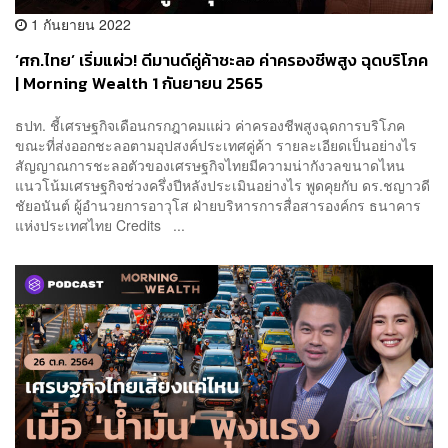
1 กันยายน 2022
‘ศก.ไทย’ เริ่มแผ่ว! ดีมานด์คู่ค้าชะลอ ค่าครองชีพสูง ฉุดบริโภค
| Morning Wealth 1 กันยายน 2565
ธปท. ชี้เศรษฐกิจเดือนกรกฎาคมแผ่ว ค่าครองชีพสูงฉุดการบริโภค
ขณะที่ส่งออกชะลอตามอุปสงค์ประเทศคู่ค้า รายละเอียดเป็นอย่างไร
สัญญาณการชะลอตัวของเศรษฐกิจไทยมีความน่ากังวลขนาดไหน
แนวโน้มเศรษฐกิจช่วงครึ่งปีหลังประเมินอย่างไร พูดคุยกับ ดร.ชญาวดี
ชัยอนันต์ ผู้อำนวยการอาวุโส ฝ่ายบริหารการสื่อสารองค์กร ธนาคาร
แห่งประเทศไทย Credits ...