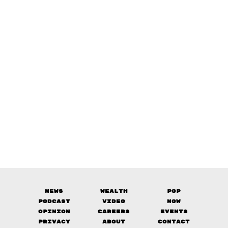
News
Wealth
Pop
Podcast
Video
Now
Opinion
Careers
Events
Privacy
About
Contact