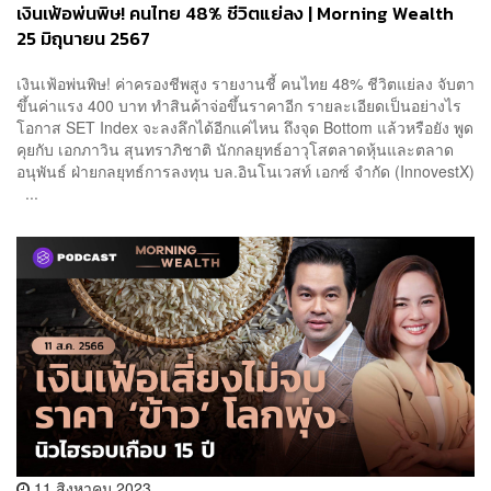
เงินเฟ้อพ่นพิษ! คนไทย 48% ชีวิตแย่ลง | Morning Wealth
25 มิถุนายน 2567
เงินเฟ้อพ่นพิษ! ค่าครองชีพสูง รายงานชี้ คนไทย 48% ชีวิตแย่ลง จับตา
ขึ้นค่าแรง 400 บาท ทำสินค้าจ่อขึ้นราคาอีก รายละเอียดเป็นอย่างไร
โอกาส SET Index จะลงลึกได้อีกแค่ไหน ถึงจุด Bottom แล้วหรือยัง พูด
คุยกับ เอกภาวิน สุนทราภิชาติ นักกลยุทธ์อาวุโสตลาดหุ้นและตลาด
อนุพันธ์ ฝ่ายกลยุทธ์การลงทุน บล.อินโนเวสท์ เอกซ์ จำกัด (InnovestX)
...
11 สิงหาคม 2023