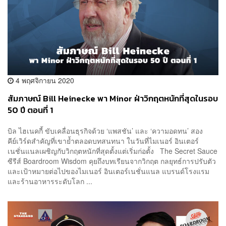
4 พฤศจิกายน 2020
สัมภาษณ์ Bill Heinecke พา Minor ฝ่าวิกฤตหนักที่สุดในรอบ
50 ปี ตอนที่ 1
บิล ไฮเนคกี้ ขับเคลื่อนธุรกิจด้วย ‘แพสชัน’ และ ‘ความอดทน’ สอง
คีย์เวิร์ดสำคัญที่เขาย้ำตลอดบทสนทนา ในวันที่ไมเนอร์ อินเตอร์
เนชั่นแนลเผชิญกับวิกฤตหนักที่สุดตั้งแต่เริ่มก่อตั้ง The Secret Sauce
ซีรีส์ Boardroom Wisdom คุยถึงบทเรียนจากวิกฤต กลยุทธ์การปรับตัว
และเป้าหมายต่อไปของไมเนอร์ อินเตอร์เนชั่นแนล แบรนด์โรงแรม
และร้านอาหารระดับโลก ...