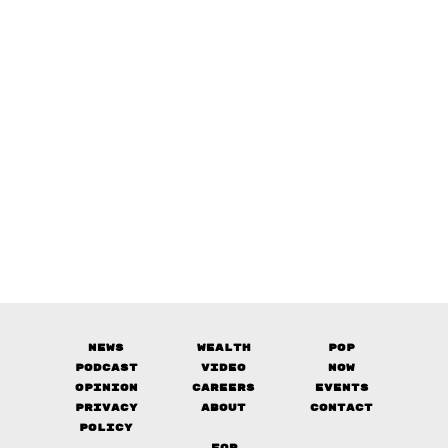
News
Wealth
Pop
Podcast
Video
Now
Opinion
Careers
Events
Privacy
About
Contact
Policy
FOR