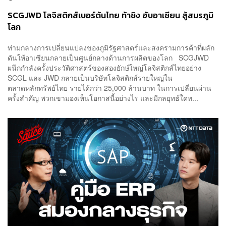
SCGJWD โลจิสติกส์เบอร์ต้นไทย ท้าชิง ฮับอาเซียน สู้สมรภูมิ
โลก
ท่ามกลางการเปลี่ยนแปลงของภูมิรัฐศาสตร์และสงครามการค้าที่ผลัก
ดันให้อาเซียนกลายเป็นศูนย์กลางด้านการผลิตของโลก SCGJWD
ผนึกกำลังครั้งประวัติศาสตร์ของสองยักษ์ใหญ่โลจิสติกส์ไทยอย่าง
SCGL และ JWD กลายเป็นบริษัทโลจิสติกส์รายใหญ่ใน
ตลาดหลักทรัพย์ไทย รายได้กว่า 25,000 ล้านบาท ในการเปลี่ยนผ่าน
ครั้งสำคัญ พวกเขามองเห็นโอกาสนี้อย่างไร และมีกลยุทธ์ใดท...