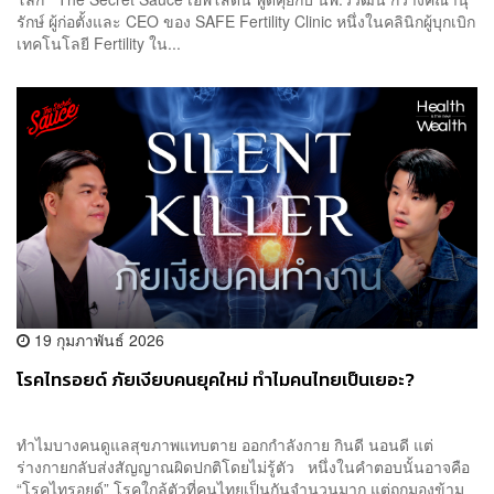
รักษ์ ผู้ก่อตั้งและ CEO ของ SAFE Fertility Clinic หนึ่งในคลินิกผู้บุกเบิก
เทคโนโลยี Fertility ใน...
19 กุมภาพันธ์ 2026
โรคไทรอยด์ ภัยเงียบคนยุคใหม่ ทำไมคนไทยเป็นเยอะ?
ทำไมบางคนดูแลสุขภาพแทบตาย ออกกำลังกาย กินดี นอนดี แต่
ร่างกายกลับส่งสัญญาณผิดปกติโดยไม่รู้ตัว หนึ่งในคำตอบนั้นอาจคือ
“โรคไทรอยด์” โรคใกล้ตัวที่คนไทยเป็นกันจำนวนมาก แต่ถูกมองข้าม