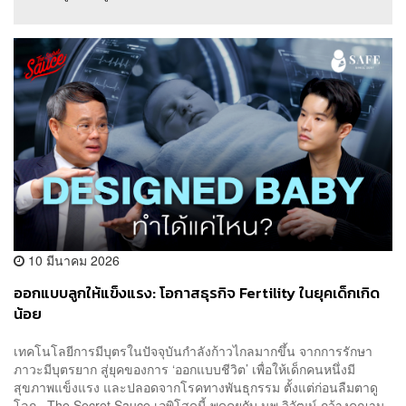
10 มีนาคม 2026
ออกแบบลูกให้แข็งแรง: โอกาสธุรกิจ Fertility ในยุคเด็กเกิด
น้อย
เทคโนโลยีการมีบุตรในปัจจุบันกำลังก้าวไกลมากขึ้น จากการรักษา
ภาวะมีบุตรยาก สู่ยุคของการ ‘ออกแบบชีวิต’ เพื่อให้เด็กคนหนึ่งมี
สุขภาพแข็งแรง และปลอดจากโรคทางพันธุกรรม ตั้งแต่ก่อนลืมตาดู
โลก The Secret Sauce เอพิโสดนี้ พูดคุยกับ นพ.วิวัฒน์ กว้างคณานุ