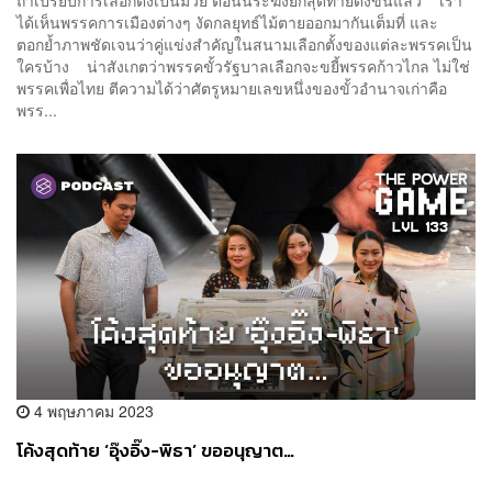
ได้เห็นพรรคการเมืองต่างๆ งัดกลยุทธ์ไม้ตายออกมากันเต็มที่ และ
ตอกย้ำภาพชัดเจนว่าคู่แข่งสำคัญในสนามเลือกตั้งของแต่ละพรรคเป็น
ใครบ้าง น่าสังเกตว่าพรรคขั้วรัฐบาลเลือกจะขยี้พรรคก้าวไกล ไม่ใช่
พรรคเพื่อไทย ตีความได้ว่าศัตรูหมายเลขหนึ่งของขั้วอำนาจเก่าคือ
พรร...
4 พฤษภาคม 2023
โค้งสุดท้าย ‘อุ๊งอิ๊ง-พิธา’ ขออนุญาต…