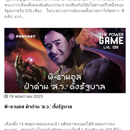
ชนะการเลือกตั้งสองอันดับแรกจะรวมเสียงกันก็ยังไม่ผ่านครึ่งหนึ่งของ
รัฐสภาหรือ 376 เสียง ในระหว่างการเดินเกมตั้งนายกฯ ก็เกิดข่าว ‘ดี
ลลับ’ มาก...
19 พฤษภาคม 2023
พิ-ธานอส ฝ่าด่าน ‘ส.ว.’ ตั้งรัฐบาล
เลือกตั้ง 14 พฤษภาคมจบลงแล้ว มติมหาชนบอกได้ด้วยผลการลง
คะแนน พรรคก้าวไกลคว้าชัยชนะมาเป็นที่ 1 ด้วยตัวเลข 152 ที่นั่ง