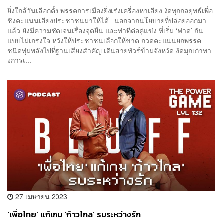
ยิ่งใกล้วันเลือกตั้ง พรรคการเมืองยิ่งเร่งเครื่องหาเสียง งัดทุกกลยุทธ์เพื่อ
ชิงคะแนนเสียงประชาชนมาให้ได้ นอกจากนโยบายที่ปล่อยออกมา
แล้ว ยังมีความชัดเจนเรื่องจุดยืน และท่าทีต่อคู่แข่ง ที่เริ่ม ‘ฟาด’ กัน
แบบไม่เกรงใจ หวังให้ประชาชนเลือกให้ขาด กวดคะแนนยกพรรค
ชนิดทุ่มพลังไปที่ฐานเสียงสำคัญ เดินสายทัวร์ข้ามจังหวัด งัดมุกเก่าทา
งการเ...
27 เมษายน 2023
‘เพื่อไทย’ แก้เกม ‘ก้าวไกล’ รบระหว่างรัก