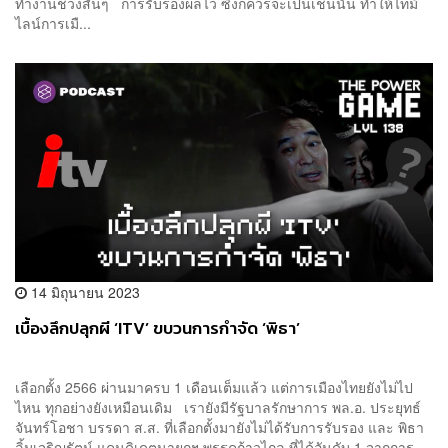
ทำงานช่วงสั้นๆ การรับรองผลไว ซึ่งก็ควรจะเป็นเช่นนั้น ทำให้ไทม์
ไลน์การเมื...
14 มิถุนายน 2023
เบื้องลึกปลุกผี ‘ITV’ ขบวนการกำจัด ‘พิธา’
เลือกตั้ง 2566 ผ่านมาครบ 1 เดือนเต็มแล้ว แต่การเมืองไทยยังไม่ไป
ไหน ทุกอย่างยังเหมือนเดิม เรายังมีรัฐบาลรักษาการ พล.อ. ประยุทธ์
จันทร์โอชา บรรดา ส.ส. ที่เลือกตั้งมายังไม่ได้รับการรับรอง และ พิธา
ลิ้มเจริญรัตน์ แคนดิเดตนายกฯ พรรคก้าวไกล ที่ได้อันดับ 1 จากการ