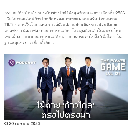
กระแส ‘ก้าวไกล’ มาแรงในช่วงใกล้โค้งสุดท้ายของการเลือกตั้ง 2566
ในโลกออนไลน์ก้าวไกลยึดครองแทบทุกแพลตฟอร์ม โดยเฉพาะ
TikTok ส่วนในโลกออนกราวด์ตั้งแต่สามย่านมิตรทาวน์จนถึงแยก
ลาดพร้าว คือภาพสะท้อนว่ากระแสก้าวไกลจุดติดแล้วในคนรุ่นใหม่
เขตเมือง แน่นอนว่ากระแสดังกล่าวย่อมกระทบไปถึง ‘เพื่อไทย’ ใน
ฐานะคู่แข่งการเลือกตั้ง&n...
20 เมษายน 2023