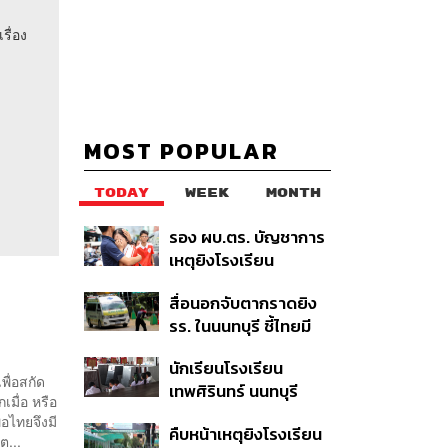
รื่อง
MOST POPULAR
TODAY
WEEK
MONTH
รอง ผบ.ตร. บัญชาการ
เหตุยิงโรงเรียน
เทพศิรินทร์ นนทบุรี สั่ง
สื่อนอกจับตากราดยิง
ค้นหา 2 รอบยืนยันไร้คน
รร. ในนนทบุรี ชี้ไทยมี
ติดค้าง พบศพปู่-ย่าที่
อัตราครอบครองปืนสูง
บ้านพักผู้ก่อเหตุ
นักเรียนโรงเรียน
ในระดับต้นของภูมิภาค
พื่อสกัด
เทพศิรินทร์ นนทบุรี
เมื่อ หรือ
อพยพเข้ายังพื้นที่
ื่อไทยจึงมี
คืบหน้าเหตุยิงโรงเรียน
ปลอดภัยชั่วคราว หลัง
ต...