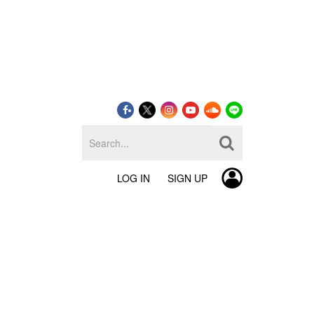
LOG IN
SIGN UP