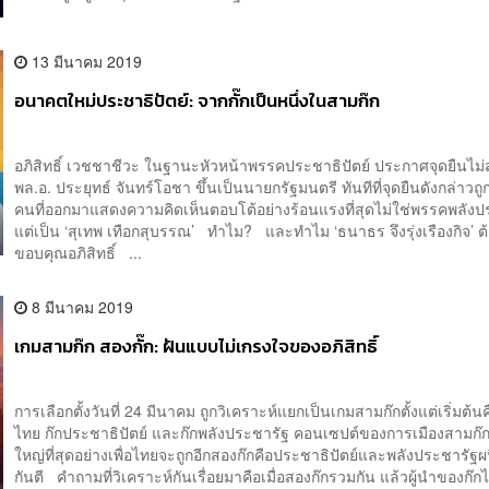
13 มีนาคม 2019
อนาคตใหม่ประชาธิปัตย์: จากกั๊กเป็นหนึ่งในสามก๊ก
อภิสิทธิ์ เวชชาชีวะ ในฐานะหัวหน้าพรรคประชาธิปัตย์ ประกาศจุดยืนไม่
พล.อ. ประยุทธ์ จันทร์โอชา ขึ้นเป็นนายกรัฐมนตรี ทันทีที่จุดยืนดังกล่าว
คนที่ออกมาแสดงความคิดเห็นตอบโต้อย่างร้อนแรงที่สุดไม่ใช่พรรคพลังป
แต่เป็น ‘สุเทพ เทือกสุบรรณ’ ทำไม? และทำไม ‘ธนาธร จึงรุ่งเรืองกิจ’ ต
ขอบคุณอภิสิทธิ์ ...
8 มีนาคม 2019
เกมสามก๊ก สองกั๊ก: ฝันแบบไม่เกรงใจของอภิสิทธิ์
การเลือกตั้งวันที่ 24 มีนาคม ถูกวิเคราะห์แยกเป็นเกมสามก๊กตั้งแต่เริ่มต้นคื
ไทย ก๊กประชาธิปัตย์ และก๊กพลังประชารัฐ คอนเซปต์ของการเมืองสามก๊ก
ใหญ่ที่สุดอย่างเพื่อไทยจะถูกอีกสองก๊กคือประชาธิปัตย์และพลังประชารัฐ
กันตี คำถามที่วิเคราะห์กันเรื่อยมาคือเมื่อสองก๊กรวมกัน แล้วผู้นำของก๊ก