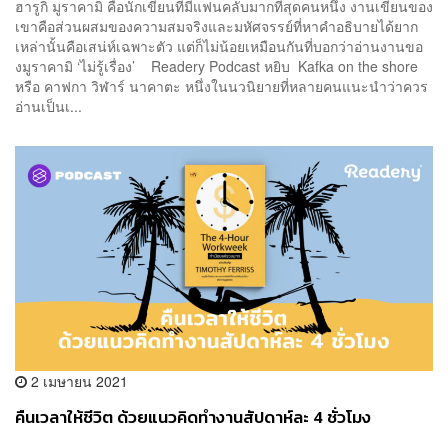
ฮารูกิ มูราคามิ คือนักเขียนที่มีแฟนคลับมากที่สุดคนหนึ่ง งานเขียนของ
เขาคือส่วนผสมของความสมจริงและมหัศจรรย์ที่หาคำอธิบายได้ยาก
เหล่านั้นคือเสน่ห์เฉพาะตัว แต่ก็ไม่น้อยเหมือนกันที่บอกว่าอ่านงานขอ
งมูราคามิ ‘ไม่รู้เรื่อง’ Readery Podcast หยิบ Kafka on the shore
หรือ คาฟกา วิฬาร​์ นาคาตะ หนึ่งในนวนิยายที่หลายคนแนะนำว่าควร
อ่านเป็นเ...
2 เมษายน 2021
คืนเวลาให้ชีวิต ด้วยแนวคิดทำงานสัปดาห์ละ 4 ชั่วโมง