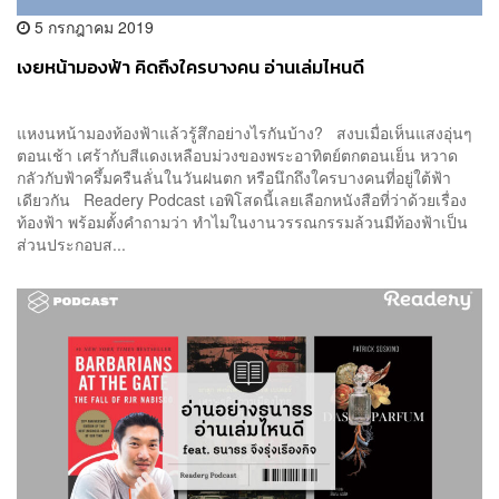
5 กรกฎาคม 2019
เงยหน้ามองฟ้า คิดถึงใครบางคน อ่านเล่มไหนดี
แหงนหน้ามองท้องฟ้าแล้วรู้สึกอย่างไรกันบ้าง? สงบเมื่อเห็นแสงอุ่นๆ
ตอนเช้า เศร้ากับสีแดงเหลือบม่วงของพระอาทิตย์ตกตอนเย็น หวาด
กลัวกับฟ้าครึ้มครืนลั่นในวันฝนตก หรือนึกถึงใครบางคนที่อยู่ใต้ฟ้า
เดียวกัน Readery Podcast เอพิโสดนี้เลยเลือกหนังสือที่ว่าด้วยเรื่อง
ท้องฟ้า พร้อมตั้งคำถามว่า ทำไมในงานวรรณกรรมล้วนมีท้องฟ้าเป็น
ส่วนประกอบส...