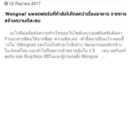
12 กันยายน 2017
‘Wongnai’ แพลตฟอร์มที่กำลังไปไกลกว่าเรื่องอาหาร จากการ
สร้างความดีสะสม
อะไรคือเคล็ดลับความสำเร็จของเว็บไซต์และแอปพลิเคชันค้นหา
ร้านอาหารที่คนใช้มากที่สุด ‘ความดีสะสม’ -คำนี้หมายถึงอะไร ตอนนี้
‘วงใน’ (Wongnai) แตกไลน์ไปทำอะไรอีกบ้าง วัฒนธรรมองค์กรข้าง
ในเจ๋งแค่ไหน และทำไมถึงอยากเข้าตลาดหุ้นใน 3 ปี เคน นครินทร์
คุยกับ ยอด ชินสุภัคกุล ซีอีโอและผู้ร่วมก่อตั้ง Wongnai ...