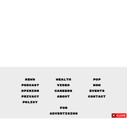
News
Wealth
Pop
Podcast
Video
Now
Opinion
Careers
Events
Privacy
About
Contact
Policy
FOR
ADVERTISING
MEMBERSHIP