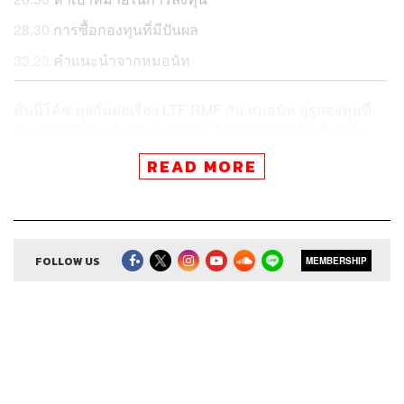
28.30
การซื้อกองทุนที่มีปันผล
33.23
คำแนะนำจากหมอนัท
มันนี่โค้ช คุยกันต่อเรื่อง LTF RMF กับ หมอนัท กูรูกองทุนที่
พูดจาเข้าใจง่ายที่สุดในยุคสมัยนี้ โดยโค้ชหนุ่มคัดเลือกทั้ง
คำถามฮิต ชวนคิด หรือแม้กระทั่งคำถามของพวกหัวใส มา
READ MORE
ให้หมอนัทตอบแบบเคลียร์ๆ จะได้ไม่ต้องเสียแรงเสียเวลาไป
ลงทุนแบบผิดๆ
สำหรับใครที่ยังไม่ได้ติดตามตอนแรก สามารถเข้าไปฟัง/อ่าน
ได้ที่
LTF & RMF: คุยกับ หมอนัท คลินิกกองทุน ให้รู้เรื่อง หาย
FOLLOW US
MEMBERSHIP
งง และลงทุนเป็นสักที
กองทุน LTF กับ RMF ลงทุนแบบไหนได้ผลตอบแทนสูงกว่า
ต้องบอกว่าคนละเรื่องกันครับ LTF ก็ส่วน LTF เพราะมันคือ
กองทุนรวมหุ้น RMF ก็ส่วน RMF มีหลากหลายประเภททั้ง
ความเสี่ยงต่ำและความเสี่ยงสูง แต่ถ้าอยากเทียบจริงๆ ต้อง