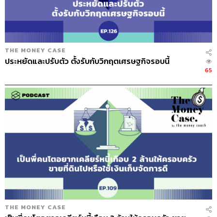
เริ่มใหม่
หลายคนถามว่าก้อนเก่าก็ต้องถือ 5 ปี หรือก้อนเก่าคุณขาย
เมื่อไรก็ได้ แต่ถ้าก้อนใหม่ที่คุณซื้อเข้าไปในปีใหม่ต้องนับ 1
ใหม่ ต้องรันไปอีก 5 ปี
THE MONEY CASE
ประหยัดและปรับตัว ตั้งรับกับวิกฤตเศรษฐกิจรอบนี้
บางคนหงุดหงิด ซื้อผ่านไปแล้ว 1 ปี น้อยกว่าเพื่อน 2% นอน
65
ไม่หลับ ย้ายได้ไหม ขอเปลี่ยนได้ไหม
RMF เขาเปิดโอกาสสามารถปรับเปลี่ยนไปเลือกกองที่เสี่ยงต่ำ
ก็ได้ หรือกองที่เสี่ยงสูงขึ้นกว่าเดิมก็ได้ หรือคุณก็เลือกแบบ
ไหนก็ได้ตามสบาย และได้ทุก บลจ. ด้วย หมายความว่าคุณ
ซื้อ บลจ. สีม่วง แล้วจะย้ายไปอยู่สีเขียว ปีหน้าไปอยู่สีเหลือง
ด้วยเงินก้อนเดียวกัน ย้ายได้ ไปได้หมดเลย ได้หลายสไตล์มาก
แต่ประเด็นคือจะย้ายทำไม ถ้าผลตอบแทนยังถึงเป้าหมายที่
เราวางไว้อยู่ ก็ไม่จำเป็นต้องไปย้ายมัน ยกเว้นอยากได้มากขึ้น
ก็ลองดู แต่ถ้าไม่ได้มีประเด็นอะไรก็ปล่อยไว้เถอะ มันวุ่นวาย
มากในการย้าย คือเวลาย้าย RMF เราต้องไปคุยกับ บลจ. แรก
ก่อนว่าเราจะย้ายออก เขาก็บอกว่าเราต้องไปติดต่อ บลจ.
ใหม่ก่อนนะ พอเราไปที่ บลจ. ใหม่ เขาก็บอกว่าต้องไปคุยกับ
THE MONEY CASE
บลจ. เก่ามาก่อนนะ มันเกิดความวุ่นวายแบบนี้ขึ้น