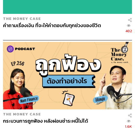
“นักลงทุนเองหรือคนที่เพิ่งลงทุนกับ LTF/RMF
THE MONEY CASE
คำถามเรื่องเงิน ที่จะให้คำตอบกับทุกช่วงของชีวิต
เราควรเลือกกองให้ดีเหมือนติดกระดุมเม็ดแรก
402
ให้ดี เม็ดถัดไปจะสบายแล้ว ยอมเสียเวลาที่จะ
เลือกครั้งแรกหน่อย แล้วอยู่กับเขาไปนานๆ
อย่างนั้นผมว่าเวิร์ก”
แล้วถ้าซื้อเกินเกณฑ์ที่เขากำหนดละครับ
คนส่วนใหญ่จะมีแนวคิด ถ้าเขาบอกอะไรตามกฎหมาย เรา
จะไปคิดเพิ่มเองว่ามันทำได้ เช่น ซื้อเกินมาแล้วไม่ได้เอามา
ลดหย่อนภาษีทั้งหมด แต่เอามาลดหย่อนเฉพาะส่วนที่ลด
THE MONEY CASE
หย่อนได้ แล้วคิดว่าคงไม่ได้ผิดเงื่อนไขอะไร คือต้องบอกว่า
กระบวนการถูกฟ้อง หลังผ่อนชำระหนี้ไม่ได้
ส่วนที่เกินเขาเขียนไว้ชัดเจนว่าต้องเอาไปรวมกับภาษีเพื่อคิด
1.6K
เป็นรายได้ แล้วเสียภาษีเงินก้อนนั้น ส่วนกำไรที่เกิดขึ้นต้องหัก