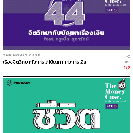
เลือกประเภทต่างๆ กันได้ ไม่ใช่จะต้องกองหุ้นอย่างเดียว
เพราะฉะนั้นเรียกว่าถ้าเป็นการลงทุน คุณจะซื้อกี่กอง อะไร
ก็ได้ แต่ขอให้ภายใต้เงื่อนไขทั้งปีไม่เกิน 15% และถ้าเป็นขั้น
ต่ำ 5,000 บาท หรือ 3% นี่คือสำหรับ RMF แล้วส่วน LTF ย้าย
ได้ไหม
ย้ายได้เหมือนกัน ซื้อกี่กองก็ได้ ซื้อกี่ บลจ. ก็ได้ แต่ว่ายิ่งซื้อ
เยอะก็ยิ่งปวดหัว เหมือนที่เคยเล่าให้ฟัง ต้องมานั่งดู นั่งจัดการ
THE MONEY CASE
แล้วแต่ละที่ส่งตัวเลขมาไม่เหมือนกัน งงไปหมด
เรื่องจิตวิทยากับการแก้ปัญหาทางการเงิน
480
เพราะฉะนั้นเรามีสิทธิ์โยกย้ายของเราได้เต็มที่ ในมุมของเรา
การโยกย้ายเปลี่ยนแปลงตรงนี้มันมีค่าบริหารจัดการเพิ่มขึ้น
มีครับ ส่วนใหญ่กองขาออกเขาจะคิดค่าสับเปลี่ยนขาออก
เพราะฉะนั้นต้องไปนั่งดูหน่อยว่า ถ้าคุณย้ายข้าม บลจ. ส่วน
ใหญ่จะคิดเงินค่อนข้างแพงเลยล่ะ เพราะว่าเขาไม่อยากให้
เราออก แต่คนที่รับเข้าเนี่ย มาเลยๆ แต่ว่าถ้าย้ายภายใน บลจ.
เดียวกัน ค่าธรรมเนียมจะไม่ค่อยเก็บ น้อย บลจ. มากที่จะเก็บ
เพราะฉะนั้นดูดีๆ การย้ายถ้าไม่จำเป็นอย่าย้าย