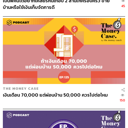
เป็นพี่คนโตอยากเคลียร์หนี้เกือบ 2 ล้านให้ครอบครัว ขาย
45
บ้านหรือใช้เงินเก็บจัดการดี
การย้าย RMF ถือว่าเป็นการซื้อไหม
ไม่ครับ
สมมติปีที่แล้วผมซื้อไว้ 50,000 บาทในกอง RMF (1) พอปีถัด
มาผมโยก RMF (1) ไป RMF (2) อย่างนี้ไม่ถือว่าเป็นเงื่อนไข
ของการซื้อ เพราะฉะนั้นคุณต้องมีเงินอีกก้อนที่ซื้อต่างหาก
อย่ามั่ว คุณโยกก็คือโยก มันก็คือเงินก้อนเดิม แต่เงื่อนไขคือ
ซื้อทุกปี อย่างต่ำ 5,000 บาท หรือ 3% อันไหนน้อยกว่าก็เลือก
อันนั้น
ปีหนึ่ง 5,000 บาท ตกเดือนละ 400 กว่าบาทเอง น่าจะซื้อกัน
ได้หมด
THE MONEY CASE
สมมติว่าซื้อ RMF (1) มีอีกก้อนจะซื้อ แล้วเพื่อนบอกว่าผล
เงินเดือน 70,000 แต่ผ่อนบ้าน 50,000 ควรไปต่อไหม
150
ตอบแทนน้อย ไปกอง (2) ดีกว่า ภายในปีเดียวกัน พอปีถัดมา
ซื้อกอง (3)
ได้หมด จะซื้อกองไหน กี่ บลจ. กี่กอง ภายใน 1 ปี ซื้อได้หมด
เลย ไม่จำเป็นว่าต้องอยู่ บลจ. เดียวกัน ไม่จำเป็น แต่สามารถ