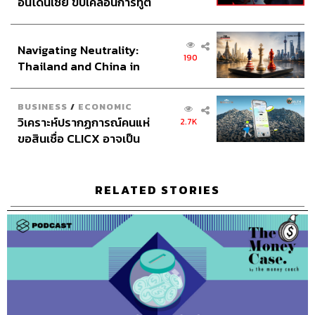
อย่าทำตามนั้นเลย ต้องดูว่าการพูดตรงนั้นเป็นการพูดบนผล
อินโดนีเซีย ขับเคลื่อนการทูต
ประโยชน์ของใครมากกว่า
เศรษฐกิจเชิงรุก ประกาศหุ้น
ส่วนยุทธศาสตร์ไทย –
Navigating Neutrality:
อินโดนีเซีย
สมมติซื้อ RMF ตั้งแต่เริ่มทำงาน พออายุครบ 55 ปี คือซื้อทุกปี
190
Thailand and China in
ไปเรื่อยๆ เงินที่ถอนออกมาตอนอายุ 56 ปี ต้องเอาเงินก้อน
the Age of a New Global
ไหน จะได้ทั้งก้อนไหม
Order
ได้ทั้งก้อนเลย ไม่ว่าจะเป็นก้อนไหน แต่ประเด็นคือเมื่อขาย
BUSINESS
/
ECONOMIC
แล้ว ขายมาก ขายน้อย ถือว่าขายไปแล้ว สิทธิ์ก็จบแล้ว
วิเคราะห์ปรากฏการณ์คนแห่
2.7K
ขอสินเชื่อ CLICX อาจเป็น
สมมติว่าสะสมมาตั้งแต่สาวๆ จนอายุ 55 ปี มีเงินในนั้น
เพียงยอดภูเขาน้ำแข็ง ของ
2,000,000 บาท ขาย 100,000 บาท แสดงว่าการขายเกิดขึ้น
ปัญหาหนี้ครัวเรือนไทยที่ถูก
แล้ว เงื่อนไขต้องรีเซตใหม่หมด
ซุกไว้
RELATED STORIES
เริ่มนับ 1 ใหม่ หมายความว่าถ้าคุณอายุ 57 ปี ซื้อ RMF นับปี
แรกใหม่เลย
เพราะฉะนั้นถ้าเป็น RMF ถ้าคุณสะสมตามเงื่อนไขเขาไป
จนถึงอายุ 55 ปี หรือคุณเกษียณ คุณอยากใช้เงิน คุณจะถอน
สามารถถอนได้ทั้งก้อนโดยไม่มีเงื่อนไข แต่เมื่อไรที่ถอน แม้
จะถอน 1 บาท ก็ถือว่าเงื่อนไขนั้นจบแล้ว ถ้าจะทำอะไรต้อง