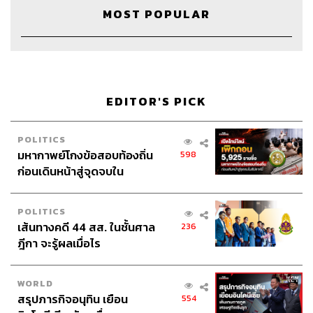
ก็บอกเขา ขอซื้อทีละ 2,000 3,000 5,000 บาท ตัดบัญชีไปเลย
MOST POPULAR
ก็รักษาวินัยได้ง่าย แต่มองในมุมหนึ่งคนที่ซื้อปลายปีก็ DCA
เหมือนกัน แต่ว่า DCA พีเรียด 365 วัน การถัวเฉลี่ยมันก็น้อย
กว่า เพราะฉะนั้นคือได้เหมือนกัน แล้วอะไรดีกว่า
ผมว่ารายเดือนดีกว่าอยู่แล้ว
EDITOR'S PICK
LTF ถ้าซื้อก่อนปรับเป็น 7 ปีปฏิทิน สมัยก่อนกฎคือ 5 ปีปฏิทิน
ผมจะต้องถือ 5 หรือ 7 ปี
POLITICS
5 ปีครับ ใช้กฎเดิม เข้าตอนกฎไหนก็กฎนั้น คือซื้อก่อนปี
มหากาพย์โกงข้อสอบท้องถิ่น
598
2559 ก็ 5 ปีปฏิทิน
ก่อนเดินหน้าสู่จุดจบใน
สัปดาห์นี้
ถ้าเกิดจำผิดแล้วอยู่นานก็ไม่เป็นไรใช่ไหม
POLITICS
จริงๆ ผมว่าถ้ามันทำผลตอบแทนได้ดีไปเรื่อยๆ ก็ปล่อยมันไป
เส้นทางคดี 44 สส. ในชั้นศาล
236
ได้
ฎีกา จะรู้ผลเมื่อไร
มีคนขายกองทุนแนะนำว่า เงินครบ 5 ปี ครบ 7 ปี แล้วให้รีบ
เอาออก เพราะตอนเข้าเมื่อ 5 ปีที่แล้วได้ลดหย่อนภาษี 1 ครั้ง
WORLD
พอเอาออก เงินก้อนเดิมได้ลดหย่อนภาษี 2 ครั้ง
สรุปภารกิจอนุทิน เยือน
554