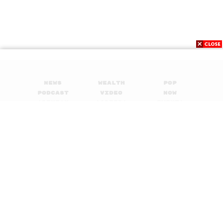
News
Wealth
Pop
Podcast
Video
Now
Opinion
Careers
Events
Privacy
About
Contact
Policy
FOR
ADVERTISING
MEMBERSHIP
© 2017-
2026
The Standard. All rights reserved.