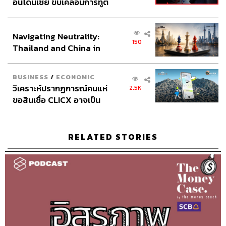
อินโดนีเซีย ขับเคลื่อนการทูต
Sound Designer & Engineer
กฤตพล จียะเกียรติ
เศรษฐกิจเชิงรุก ประกาศหุ้น
Art Director
อนงค์นาฏ วิวัฒนานนท์
ส่วนยุทธศาสตร์ไทย –
Proofreader
ลักษณ์นารา พักตร์เพียงจันทร์
Navigating Neutrality:
อินโดนีเซีย
150
Webmaster
รพีพรรณ เกตุสมพงษ์
Thailand and China in
the Age of a New Global
Order
BUSINESS
/
ECONOMIC
วิเคราะห์ปรากฏการณ์คนแห่
2.5K
ขอสินเชื่อ CLICX อาจเป็น
เพียงยอดภูเขาน้ำแข็ง ของ
ปัญหาหนี้ครัวเรือนไทยที่ถูก
TAGS:
Podcast
#จักรพงษ์ เมษพันธุ์
ลงทุน
ซุกไว้
RELATED STORIES
โอมศิริ วีระกุล
เงิน
ปัญหาการเงิน
บทเรียน
พอดแคสต์
TMC
โค้ชการเงิน
แนวคิดทางการเงิน
The Money Case
The Money Coach