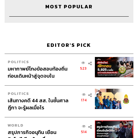
MOST POPULAR
EDITOR'S PICK
POLITICS
มหากาพย์โกงข้อสอบท้องถิ่น
523
ก่อนเดินหน้าสู่จุดจบใน
สัปดาห์นี้
Credits
POLITICS
เส้นทางคดี 44 สส. ในชั้นศาล
174
The Host
จักรพงษ์ เมษพันธุ์
ฎีกา จะรู้ผลเมื่อไร
The Co-host
โอมศิริ วีระกุล
WORLD
Show Creator
จักรพงษ์ เมษพันธุ์
สรุปภารกิจอนุทิน เยือน
514
Show Producer
เชษฐพงศ์ ชูประดิษฐ์