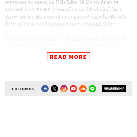
เคสของพยาบาลอายุ 35 ปี มีหนี้ต้องใช้ มีภาระต้องช่วย
ครอบครัวกว่า 20,000 บาทต่อเดือน แต่ก็ยังเก็บเงินไว้ตาม
ช่องทางต่างๆ เช่น สหกรณ์ และกองทุนสำรองเลี้ยงชีพ หวัง
ซื้อบ้านพักคนชราไว้อยู่ตอนแก่ เพราะวางแผนไม่มีลูก
มีเงินก้อนหนึ่งที่หักเก็บอัตโนมัติ 2,500 บาทต่อเดือน ก้อนนี้
บริษัทให้หลักทรัพย์ที่ปรึกษาการลงทุนดูแลต่อไป หรือเอามา
เก็บเพิ่มในกองทุนสำรองเลี้ยงชีพอะไรจะดีกว่ากัน
READ MORE
ฟังคำแนะนำและแนวทางแก้ปัญหาจากโค้ชหนุ่มและโอมศิริ
ในเอพิโสดนี้
FOLLOW US
MEMBERSHIP
สามารถส่งคำถามหรือแชร์เรื่องราวของคุณมาได้ที่
podcast
@thestandard.co
ไม่จำเป็นต้องปรึกษาปัญหาอย่างเดียว ใคร
มีเคสที่ประสบความสำเร็จในช่วงวิกฤตที่อยากเล่า อยากแชร์
ก็ส่งมาแบ่งปันให้ผู้ฟังคนอื่นๆ ได้เช่นกัน