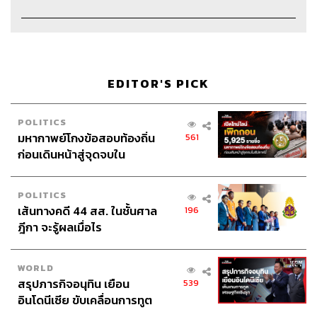
Credits
The Hosts
เจิมสิริ เหลืองศุภภรณ์, ฤกษ์ระพี โสภณ
EDITOR'S PICK
Show Creator
ภูมิชาย บุญสินสุข
Project Manager
ปวริศา ตั้งตุลานนท์
POLITICS
มหากาพย์โกงข้อสอบท้องถิ่น
561
Show Producer
อธิษฐาน กาญจนะพงศ์
ก่อนเดินหน้าสู่จุดจบใน
Creative
นัทธมน หัวใจ
สัปดาห์นี้
Sound Editor
เดชาณัฏฐ์ ธีรดุริยสฤษฏ์
Videographer
เสาวภา โตสวาท
POLITICS
Sound Designer & Engineer กฤตพล จียะเกียรติ
เส้นทางคดี 44 สส. ในชั้นศาล
196
Recording Engineer
ขจีพรรณ วิจิตรรัตน์
ฎีกา จะรู้ผลเมื่อไร
Art Director
อนงค์นาฏ วิวัฒนานนท์
Channel Manager
เชษฐพงศ์ ชูประดิษฐ์
WORLD
Channel Admin
เอกราช มอเซอร์
สรุปภารกิจอนุทิน เยือน
539
Proofreader
พรนภัส ชำนาญค้า
อินโดนีเซีย ขับเคลื่อนการทูต
Webmaster ณฐพร โรจน์อนุสรณ์
เศรษฐกิจเชิงรุก ประกาศหุ้น