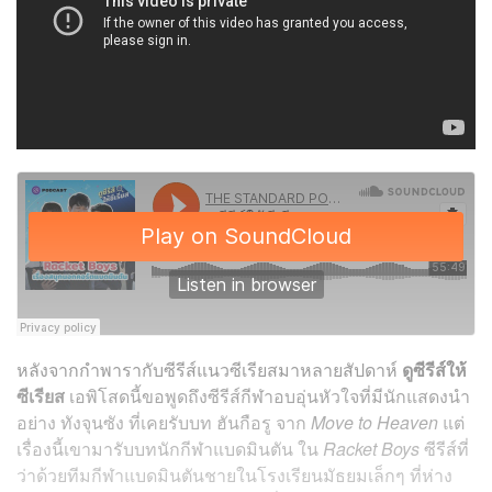
หลังจากกำพารากับซีรีส์แนวซีเรียสมาหลายสัปดาห์
ดูซีรีส์ให้
ซีเรียส
เอพิโสดนี้ขอพูดถึงซีรีส์กีฬาอบอุ่นหัวใจที่มีนักแสดงนำ
อย่าง ทังจุนซัง ที่เคยรับบท ฮันกือรู จาก
Move to Heaven
แต่
เรื่องนี้เขามารับบทนักกีฬาแบดมินตัน ใน
Racket Boys
ซีรีส์ที่
ว่าด้วยทีมกีฬาแบดมินตันชายในโรงเรียนมัธยมเล็กๆ ที่ห่าง