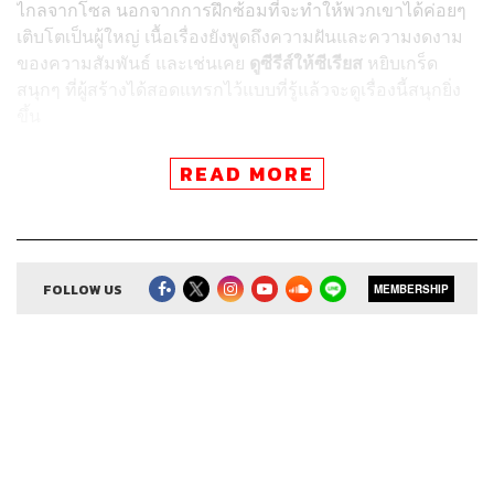
ไกลจากโซล นอกจากการฝึกซ้อมที่จะทำให้พวกเขาได้ค่อยๆ
เติบโตเป็นผู้ใหญ่ เนื้อเรื่องยังพูดถึงความฝันและความงดงาม
ของความสัมพันธ์ และเช่นเคย
ดูซีรีส์ให้ซีเรียส
หยิบเกร็ด
สนุกๆ ที่ผู้สร้างได้สอดแทรกไว้แบบที่รู้แล้วจะดูเรื่องนี้สนุกยิ่ง
ขึ้น
บทความที่เกี่ยวข้อง:
READ MORE
Racket Boys ร่วมลุ้นทีมแบดมินตันเยาวชนไปสู่แชมป์
ซีรีส์ที่ ทังจุนซัง พลิกคาแรกเตอร์มาเป็นนักหวดลูกขนไ
ก่
FOLLOW US
MEMBERSHIP
ติดตาม ดูซีรีส์ให้ซีเรียส
ผ่านแอปพลิเคชันต่างๆ ที่คุณสะดวก