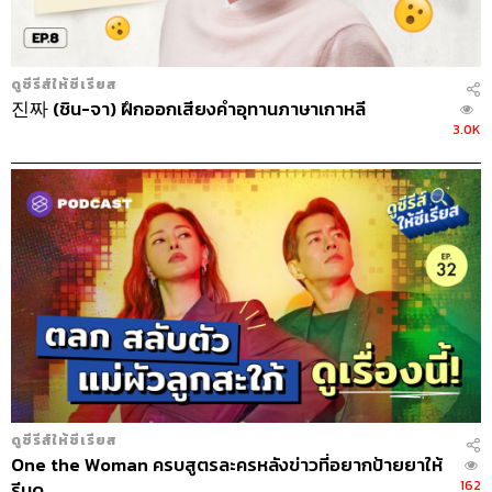
ABOUT THE HOST
ดูซีรีส์ให้ซีเรียส
ดูซีรีส์ให้ซีเรียส
นักดูซีรีส์แบบจริงจัง สนใจทุกเรื่องราวที่ซ่อน
진짜 (ชิน-จา) ฝึกออกเสียงคำอุทานภาษาเกาหลี
อยู่ในแต่ละฉาก สนุกกับการจับประเด็นต่างๆ
3.0K
มาคุยกันแบบซีเรียส โดยเฉพาะซีรีส์เกาหลีที่
ต้องดูทุกคืนเป็นกิจวัตรก่อนนอน
ABOUT THE HOST
ฤกษ์ระพี โสภณ
สถาปนิกที่เปลี่ยนงาน จากเขียนแบบมาเขียน
บล็อกเพลงเกาหลี จากความหลงใหลใน
วัฒนธรรมดนตรี และชอบหาเรื่องรอบเพลง
เพื่อให้การฟังสนุกยิ่งขึ้น
ABOUT THE HOST
เจิมสิริ เหลืองศุภภรณ์
นักสังเกตการณ์วงการบันเทิงไทยและต่าง
ดูซีรีส์ให้ซีเรียส
ประเทศ เชื่อว่าคัลเจอร์คือสิ่งที่หล่อหลอมให้
One the Woman ครบสูตรละครหลังข่าวที่อยากป้ายยาให้
คนในยุคสมัยหนึ่งเติบโตขึ้นมา และมีส่วนใน
การขับเคลื่อนเปลี่ยนแปลงสังคมได้ ปัจจุบัน
162
รีบดู