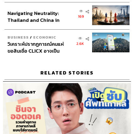
Social Media Admins
สุทธกิตติ์​ สุทธาวรรณกุล, ธิติกร ลิ้ม
ส่วนยุทธศาสตร์ไทย –
ทองมณี,
วนัชพร ดวงนิล, วิมลณัฐ พรศิริอนันต์
Navigating Neutrality:
อินโดนีเซีย
169
Archive Officer
ชริน จำปาวัน
Thailand and China in
the Age of a New Global
Order
BUSINESS
/
ECONOMIC
วิเคราะห์ปรากฏการณ์คนแห่
2.6K
ขอสินเชื่อ CLICX อาจเป็น
TAGS:
ซีรีส์เกาหลี
K-Drama
Move to Heaven
เพียงยอดภูเขาน้ำแข็ง ของ
Racket Boys
ทังจุนซัง
Podcast
ปัญหาหนี้ครัวเรือนไทยที่ถูก
The Standard Podcast
ซีรีส์
ดูซีรีส์ให้ซีเรียส
ซุกไว้
RELATED STORIES
149