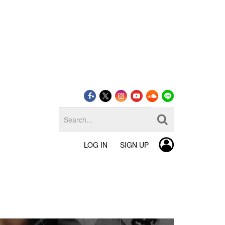
LOG IN
SIGN UP