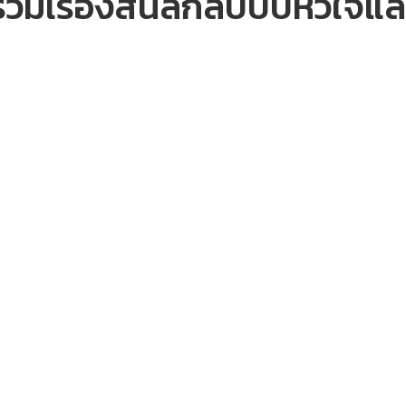
มเรื่องสั้นลึกลับบีบหัวใจแล