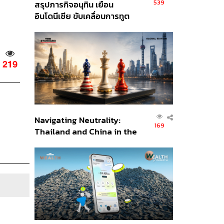
539
สรุปภารกิจอนุทิน เยือน
อินโดนีเซีย ขับเคลื่อนการทูต
เศรษฐกิจเชิงรุก ประกาศหุ้น
ส่วนยุทธศาสตร์ไทย –
อินโดนีเซีย
219
Navigating Neutrality:
169
Thailand and China in the
Age of a New Global
Order