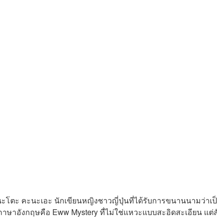
นะโตะ คะนะเอะ นักเขียนหญิงชาวญี่ปุ่นที่ได้รับการขนานนามว่าเป
าษาอังกฤษคือ Eww Mystery ทื่ไม่ใช่แหวะแบบสะอิดสะเอียน แต่สั