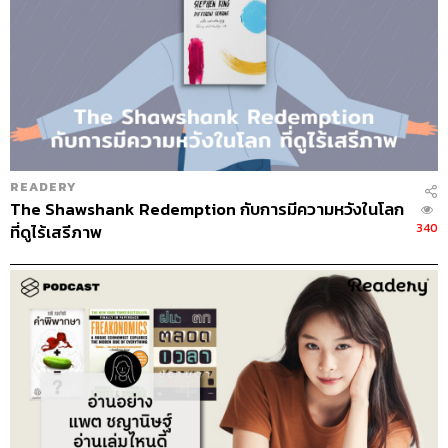
จดหมายจากฆาตกร
แปลจากหนังสือ
手紙: The Letter
ผู้เขียน
ฮิงาชิโนะ เคโงะ
ผู้แปล
เสาวณีย์ นวรัตน์จำรูญ
READERY
สำนักพิมพ์
Maxx Publishing
The Shawshank Redemption กับการมีความหวังในโลก
รายละเอียดหนังสือ
ซึโยชิเกิดมาในครอบครัวยากจน เขาจึง
340
ที่ดูไร้เสรีภาพ
ต้องส่งเสียเลี้ยงดู นาโอกิ น้องชายที่รักเพียงลำพัง แต่เมื่อ
สถานการณ์บีบรัด ทำให้เขาจำต้องขโมยของและพลั้งมือฆ่า
คนตาย หลังจากนั้นเรื่องราวชีวิตของสองพี่น้องก็พลิกผัน ซึโย
ชิต้องโทษจำคุก และติดต่อกับน้องชายผ่านช่องทางเดียวคือ
จดหมาย ซึ่งส่งมาจากเรือนจำ จดหมายที่เต็มไปด้วยความ
หวังดีและความห่วงใยของเขากลับกลายเป็นความทนทุกข์
ของนาโอกิน้องชาย ทุกครั้งที่ได้รับจดหมายนั้น มันยิ่งตอกย้ำ
ความเจ็บปวดของเขากับความจริงที่ว่า นี่คือจดหมายจาก
ฆาตกร และเขาคือน้องชายของฆาตกร