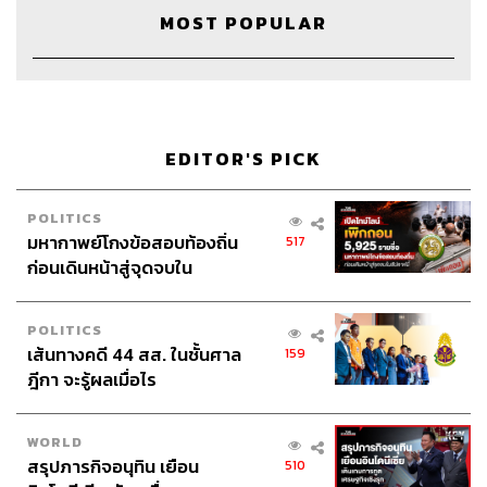
MOST POPULAR
ภาพสุดท้ายที่คนตายเห็น
แปลจากหนังสือ
ダイイング・アイ: Daiingu Ai
ผู้เขียน
ฮิงาชิโนะ เคโงะ
ผู้แปล
ฉัตรขวัญ อดิศัย
สำนักพิมพ์
ฮัมมิงบุ๊คส์ (Hummingbooks)
EDITOR'S PICK
รายละเอียดหนังสือ
อาเมะมุระ ชินสุเกะ ถูกทำร้าย ได้รับบาด
เจ็บสาหัสที่ศีรษะ ส่งผลให้เขาสูญเสียความทรงจำไปบางส่วน
POLITICS
คนร้ายที่ลงมือก่อเหตุคือ คิชินากะ เรจิ ผู้เป็นสามีของหญิงที่
มหากาพย์โกงข้อสอบท้องถิ่น
517
ตายในอุบัติเหตุทางจราจร เพราะชินสุเกะเป็นต้นเหตุ ชินสุเกะ
ก่อนเดินหน้าสู่จุดจบใน
ซึ่งจดจำเรื่องราวเกี่ยวกับอุบัติเหตุครั้งนั้นแทบไม่ได้ รู้สึกติดใจ
สัปดาห์นี้
มูลเหตุแท้จริงของการลงมือก่อคดีของเรจิ ทว่าพอเริ่มหา
เบาะแสเพื่อสืบค้นความจริง พวกคนรอบตัวกลับแสดงท่าทีน่า
POLITICS
สงสัยชวนให้หวั่นใจ อีกทั้งยังมีหญิงปริศนาผู้เต็มเปี่ยมไปด้วย
เส้นทางคดี 44 สส. ในชั้นศาล
159
เสน่ห์ลึกลับปรากฏตัวเบื้องหน้าชินสุเกะ ตัวตนที่แท้จริงของผู้
ฎีกา จะรู้ผลเมื่อไร
หญิงคนนั้นคือภรรยาสุดที่รักของเรจิซึ่งฟื้นคืนชีพขึ้นมาอย่าง
นั้นหรือ
WORLD
สรุปภารกิจอนุทิน เยือน
510