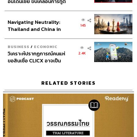
อินโดนีเซีย ขับเคลื่อนการทูต
เศรษฐกิจเชิงรุก ประกาศหุ้น
ส่วนยุทธศาสตร์ไทย –
Navigating Neutrality:
อินโดนีเซีย
145
Thailand and China in
the Age of a New Global
Order
BUSINESS
/
ECONOMIC
วิเคราะห์ปรากฏการณ์คนแห่
2.4K
ขอสินเชื่อ CLICX อาจเป็น
เพียงยอดภูเขาน้ำแข็ง ของ
ปัญหาหนี้ครัวเรือนไทยที่ถูก
ซุกไว้
RELATED STORIES