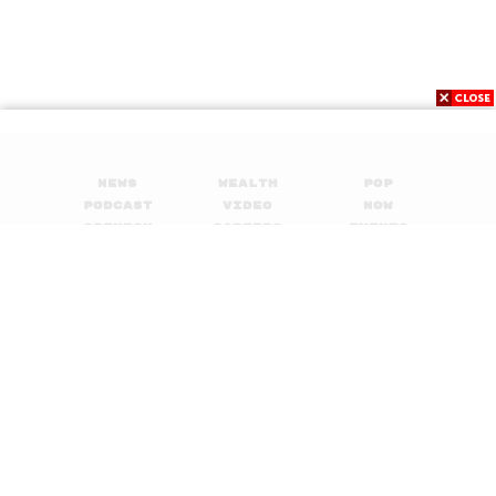
News
Wealth
Pop
ความลับ
Podcast
Video
Now
แปลจากหนังสือ
秘密: Secret
Opinion
Careers
Events
Privacy
About
Contact
ผู้เขียน
ฮิงาชิโนะ เคโงะ
Policy
ผู้แปล
บุญชู ตันติรัตนสุนทร
FOR
สำนักพิมพ์
Maxx Pu
blishing
ADVERTISING
รายละเอียดหนังสือ
เฮซึเกะ หนุ่มวัยกลางคนที่ต้องเผชิญกับ
เรื่องไม่คาดฝัน เขาได้รับรู้ข่าวว่า นาโอโกะ ภรรยา และ โม
MEMBERSHIP
นามิ ลูกสาวของเขาประสบอุบัติเหตุขณะเดินทางไปยังงาน
ศพของญาติ ยิ่งแย่ไปกว่านั้น เขาสูญเสียภรรยา และลูกสาว
อยู่ในอาการโคม่า แต่แล้วราวกับปาฏิหาริย์ โมนามิฟื้นขึ้นมา
ในวันหนึ่ง แต่เธอกลับบอกเขาว่าเธอคือนาโอโกะ ภรรยา
© 2017-
2026
The Standard. All rights reserved.