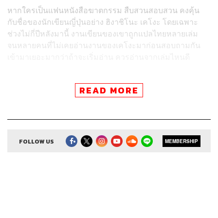
หากใครเป็นแฟนหนังสือฆาตกรรม สืบสวนสอบสวน คงคุ้น
กับชื่อของนักเขียนญี่ปุ่นอย่าง ฮิงาชิโนะ เคโงะ โดยเฉพาะ
ช่วงไม่กี่ปีหลังมานี้ งานเขียนของเขาถูกแปลไทยหลายเล่ม
จนหลายคนที่ไม่เคยอ่านงานของเคโงะมาก่อนสอบถามกัน
เข้ามาเยอะมากว่าถ้าจะเริ่มอ่าน ควรอ่านจากเล่มไหนดี
Readery Podcast
เอพิโสดนี้เลยหยิบหนังสือที่น่าสนใจของ
READ MORE
ฮิงาชิโนะ เคโงะ ที่ทั้งเพิ่งพิมพ์ครั้งแรก เล่มดังที่เพิ่งพิมพ์ซ้ำ
มาเล่าให้ฟังว่ามีความโดดเด่นอย่างไร และงานเขียนของเขา
ต่างจากนิยายสืบสวนสอบสวนอื่นๆ อย่างไร ถึงครองใจคน
อ่านจนถึงทุกวันนี้
FOLLOW US
MEMBERSHIP