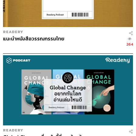
READERY
กลลวงซ่อนตาย
แนะนำหนังสือวรรณกรรมไทย
แปลจากหนังสือ
容疑者Xの献身 (The Devotion of Suspect
264
X)
ผู้เขียน
ฮิงาชิโนะ เคโงะ
ผู้แปล
วงศ์สิริ สังขวาสี มิยาจิ
สำนักพิมพ์
Daifuku-Lit (ไดฟุกุ-ลิท)
รายละเอียดหนังสือ
เกิดการฆาตกรรม ณ ริมแม่น้ำคิวเอโดะ
ใบหน้าของผู้ตายถูกทุบจนเละ ลายนิ้วมือถูกเผาไม่เหลือรอย
ตำรวจไม่สามารถสืบได้ว่าผู้ตายเป็นใครหากไม่มีลายนิ้วมือที่
รถจักรยาน นักสืบคุซานางิจะจำนนต่อหลักฐานและคำ
ให้การต่างๆ ที่ฆาตกรถวายพานมาให้หรือไม่
READERY