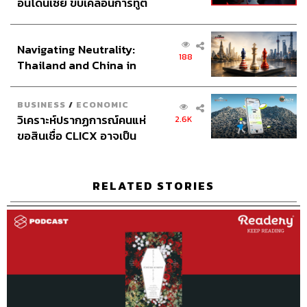
อินโดนีเซีย ขับเคลื่อนการทูต
เศรษฐกิจเชิงรุก ประกาศหุ้น
ส่วนยุทธศาสตร์ไทย –
Navigating Neutrality:
อินโดนีเซีย
188
Thailand and China in
the Age of a New Global
Order
BUSINESS
/
ECONOMIC
วิเคราะห์ปรากฏการณ์คนแห่
2.6K
ขอสินเชื่อ CLICX อาจเป็น
เพียงยอดภูเขาน้ำแข็ง ของ
ปัญหาหนี้ครัวเรือนไทยที่ถูก
ซุกไว้
RELATED STORIES