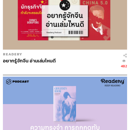
ผู้เขียน
Benjamin Alive Saenz
ผู้แปล
ภัทร์ วิรุจน์ผล
สำนักพิมพ์
คลาสแอคท์
รายละเอียดหนังสือ
จักรวาลอยู่ที่ไหนกันเล่า ปริศนาฝังอยู่ที่
มุมใดกันหรือ ความลับจะมีวันได้เผยตัวตนออกมาหรือไม่ ไม่
หรอก หากใจของผู้ค้นไม่เปิดรับมันไว้
อริสโตเติลกับดันเต สองชีวิตที่แทบจะแลกให้กันได้ ความรัก
READERY
อันสวยงามเกิดขึ้นโดยไม่รู้ตัวจนกระทั่งเกือบจะสูญเสียมันไป
อยากรู้จักจีน อ่านเล่มไหนดี
482
แล้ว แหงนมองฟ้าสิ แล้วอย่าลืมก้มดูใจเรา ควานหาความ
รู้สึกนั้น และเมื่อนั้นมันจักไขปริศนาจักรวาล
สามารถฟังพอดแคสต์ Readery
ผ่านแอปพลิเคชันต่างๆ ที่คุณสะดวกหรือใช้อยู่แล้วได้เลย