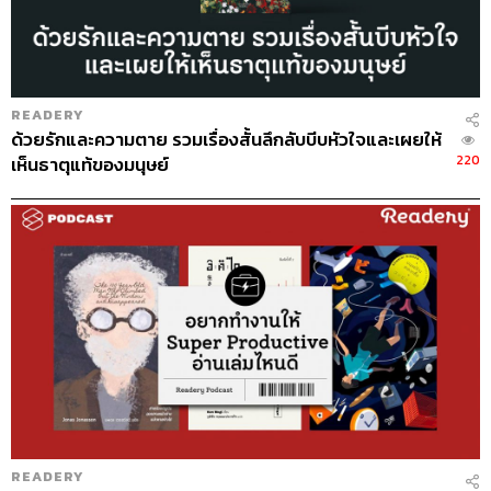
ที่ใดมีความเศร้า
แปลจากหนังสือ
De Profundis
ผู้เขียน
ออสการ์ ไวลด์
READERY
ผู้แปล
รติพร ชัยปิยะพร
ด้วยรักและความตาย รวมเรื่องสั้นลึกลับบีบหัวใจและเผยให้
สำนักพิมพ์
พารากราฟ
220
เห็นธาตุแท้ของมนุษย์
รายละเอียดหนังสือ
เบื้องหลังความสุขสันต์และเสียงหัวเราะ
อาจมีอารมณ์อันหยาบกระด้าง เมินเฉย และเย็นชา แต่เบื้อง
หลังความเศร้ามีความเศร้าอยู่เสมอ ความเจ็บปวดนั้นต่าง
จากความสำราญ เพราะมันไม่สวมหน้ากาก
READERY