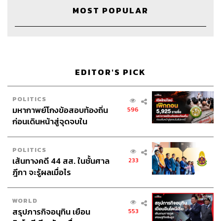
สำนักพิมพ์
สันส
กฤต
MOST POPULAR
รายละเอียดหนังสือ
วันหนึ่ง แฮร์รี พ่อหนูน้อยวัย 2 ขวบ ที่กำลังเล่นง่วนตาม
ประสาเด็ก เงยหน้าโผล่ถามจูลี่ผู้เป็นแม่ขึ้นมา
“แม่ครับ แม่รู้ได้ไงว่าผมเป็นผู้ชาย?” จูลี่งงงวยกับคำถามของ
เจ้าตัวเล็ก
EDITOR'S PICK
“ผู้ชายมีจู๋ ผู้หญิงมีจิ๋ม ก็ลูกมีจู๋นี่จ๊ะ” เธอตอบ
“แต่ในหัวผมเป็นเด็กผู้หญิงนี่ครับ” แฮร์รีท้วง
POLITICS
อะไรกันละนี่! หรือจะเป็นคำถามช่างสงสัยของเด็กวัยนี้ แต่ถ้า
มหากาพย์โกงข้อสอบท้องถิ่น
596
เกิดไม่ใช่ขึ้นมาล่ะ แล้วจะเป็นยังไง จะคิดยังไง จะทำยังไง จะ
ก่อนเดินหน้าสู่จุดจบใน
บอกใครหรือไม่บอก หรือต้องไปหาใคร
เร็ว เร้ว เร็ว รีบคว้า
สัปดาห์นี้
รองเท้ามาสวมใส่ จะส้นสูง ส้นเตี้ย ส้นต่ำ ก็ตามใจ แล้วร่วม
เดิมทางไปค้นหาคำตอบกับสองแม่ลูก คำตอบที่ทำให้เราอึ้ง
POLITICS
เส้นทางคดี 44 สส. ในชั้นศาล
ทึ่ง ยิ้มร่า สะดุ้งโหยง ถอนหายใจเฮือก จนไปถึงจุดหมายปลาย
233
ฎีกา จะรู้ผลเมื่อไร
ทางที่ครอบครัวนี้เดินจับมือไปด้วยกัน
WORLD
สรุปภารกิจอนุทิน เยือน
553