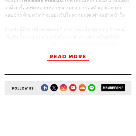
ของทุกปี
Readery Podcast
เอพิโสดนี้เลยขอแนะนำหนังสือ
ว่าด้วยเรื่องเพศหลากหลาย ผ่านสายตาของตัวเองและคน
รอบข้าง ด้วยหวังว่าจะยอมรับในความแตกต่างอย่างเข้าใจ
สำหรับผู้ที่ชอบฟังพอดแคสต์ สามารถคลิกปุ่ม Play ด้านบน
เพื่อฟังเรื่องสนุกๆ จากหนังสือเล่มต่างๆ แต่สำหรับผู้ที่ถนัด
อ่าน เราได้รวบรวมรายชื่อหนังสือที่ถูกพูดถึงใน
Readery
Podcast
เอพิโสดนี้ไว้ด้านล่าง เผื่อใครที่อยากอ่านราย
READ MORE
ละเอียดคร่าวๆ พร้อมกดสั่งซื้อได้เลย
FOLLOW US
MEMBERSHIP