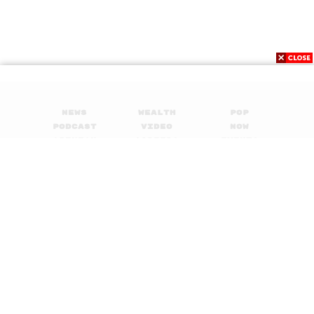
Credits
The Hosts
โจ วรรณพิณ, นัฏฐกร ปาระชัย และชนินทร์ สูง
ทรง
Show Creator
ภูมิชาย บุญสินสุข
News
Wealth
Pop
Episode Producer & Editor
อธิษฐาน กาญจนะพงศ์
Podcast
Video
Now
Sound Designer & Engineer
กฤตพล จียะเกียรติ
Opinion
Careers
Events
Art Director
อนงค์นาฏ วิวัฒนานนท์
Privacy
About
Contact
Proofreader
พรนภัส ชำนาญค้า
Policy
Webmaster
รพีพรรณ เกตุสมพงษ์
FOR
ADVERTISING
MEMBERSHIP
TAGS:
​ ศูนย์สิริกิติ์
TheStandardPodcast
การอ่าน
ข้ามเพศ
เพศ
เพศสภาพ
เพศวิถี
อ่านหนังสือ
readery
หนังสือ
งานสัปดาห์หนังสือ
© 2017-
2026
The Standard. All rights reserved.
งานมหกรรมหนังสือ
งานหนังสือ
Podcast