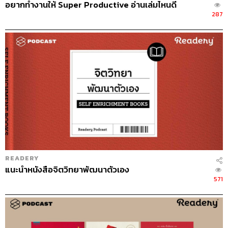
อยากทำงานให้ Super Productive อ่านเล่มไหนดี
287
READERY
แนะนำหนังสือจิตวิทยาพัฒนาตัวเอง
571
ห้วงรักจักรวาลใจ
แปลจากหนังสือ
Aristotle and Dante Discover the Secrets
of the Universe