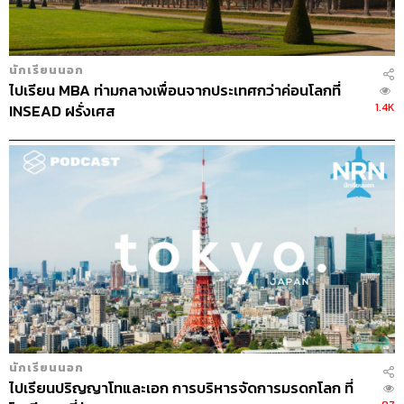
09:37
นักเรียนนอก
“เพราะที่ผ่านมาเราอาจไม่ได้ลองอดทนอะไร
ไปเรียน MBA ท่ามกลางเพื่อนจากประเทศกว่าค่อนโลกที่
เลยมั้ง”
1.4K
INSEAD ฝรั่งเศส
แล้วเค้าก็ซักเสื้อผ้าให้
เพราะบ้านโฮสต์บางบ้านใช้เด็ก AFS ซักเสื้อผ้าให้ก็มี
ต้องตักน้ำไกลๆ ก็มี
เด็ก AFS ก็มีนัดเจอกันแลกเปลี่ยนข้อมูลเหมือนกัน
คนไทยที่ไปปารากวัยมีกัน 6 คน
10:43
“เห็นบอกมีพี่น้องในบ้านโฮสต์ 6 คน”
นักเรียนนอก
พี่คนโตทำงานแล้ว คนที่สองเรียนมหาลัย คู่แฝดสองคน
ไปเรียนปริญญาโทและเอก การบริหารจัดการมรดกโลก ที่
ที่ปาล์มอาศัยอยู่ห้องเดียวกัน แล้วก็น้องคนเล็กอีก 1 คน