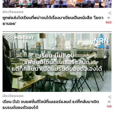
ตอนนั้นไปจัดฉายปาร์ตี้ ขายบัตร มาทำปาร์ตี้ ด้วยตัว
เอง ขายทั้งเมือง ไม่ใช่เฉพาะโรงเรียน เอาเงินเข้าห้อง
นักเรียนนอก
ตัวเอง
ถูกพ่อส่งไปเรียนที่พม่าจนได้เรื่องมาเขียนเป็นหนังสือ ‘โยดา
คนที่นี่ชอบขี่รถเล่น เปิดประทุน เปิดเสื้อ เปิดเพลงดังๆ
560
ยาบอย’
เป็นเพลงละตินหรือเทคโนยุค 90 บางทีก็ยืนเต้นหน้า
บ้านหรือกลางถนนก็ได้
กิจกรรมที่ชอบคือ Serenata ที่พวกแก๊งผู้ชายจะถือ
กีตาร์ไปยืนร้องเพลง เกี้ยวสาวที่เค้ากำลังจะอายุ 15 ใน
วันรุ่งขึ้น เพื่อให้เค้าชวนไปงานปาร์ตี้ฉลองอายุ 15 ของ
เธอ
24:40
“มีชวนกันไปประเทศอื่นมั้ย?”
เค้าห้ามออกนอกประเทศ แต่เราไปบราซิล ไปกับเพื่อน
ที่แทบไม่รู้จักเลย ก็มีเพื่อนคนไทยไปด้วยสองคน
นักเรียนนอก
ไปอาทิตย์นึง
เรียน (ไม่) จบแฟชั่นดีไซน์ที่เนเธอร์แลนด์ แต่ก็กลับมาเปิด
มันคัลเจอร์ของนักเรียนที่จบ ม.6 ที่จะเดินทางไปต่าง
143
แบรนด์ของตัวเองได้
ประเทศกัน ใครรวยหน่อยก็นั่งเครื่องไปชิลี ไปอาร์เจน