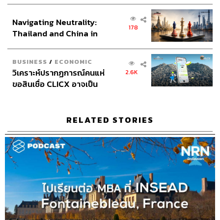
เศรษฐกิจเชิงรุก ประกาศหุ้น
05:50
ส่วนยุทธศาสตร์ไทย –
“แล้วบรรยากาศการไปอยู่กับครอบครัวปารากวัยนี่เป็นยังไง
Navigating Neutrality:
อินโดนีเซีย
178
บ้าง”
Thailand and China in
โฮสต์รวยมาก แต่ว่าโคตรงก
the Age of a New Global
บ้านโฮสต์มีลูกชาย 5 คน บวกเราเป็นคนที่ 6 ก็ประหยัด
Order
BUSINESS
/
ECONOMIC
มาก ตอนพาไปซื้อชุดยูนิฟอร์มโรงเรียนก็บอกให้เราซื้อ
วิเคราะห์ปรากฏการณ์คนแห่
2.6K
เอง ทุกอย่างที่เกี่ยวกับการเรียนก็ต้องซื้อเอง
ขอสินเชื่อ CLICX อาจเป็น
ทุกอย่างที่เกี่ยวกับการเรียนจ่ายเองหมด
เพียงยอดภูเขาน้ำแข็ง ของ
ตอนกลางคืนแอบมาเปิดตู้เย็นเอาของมาเก็บไว้ใน
ปัญหาหนี้ครัวเรือนไทยที่ถูก
กระเป๋า ตอนกลางดึกก็เปิดมากิน
ซุกไว้
RELATED STORIES
เป็นบ้านที่นิ่งๆ แข็งๆ หน่อย พ่อจะดูหยิ่งๆ แม่ดูห้าวๆ
ข้อดีของบ้านโฮสต์คือเป็นคนจริงใจ และพูดตรงๆ
เคยหนีไปเที่ยวเมืองหลวงโดยไม่ได้บอก พอเค้ารู้ก็ด่าๆๆ
แล้วก็น้ำตาไหล บอกว่าถ้าเธอเป็นอะไรไปแล้วชั้นจะ
บอกพ่อแม่เธอยังไง ก็เลยรู้ว่าเค้าเป็นห่วง
แต่ส่วนใหญ่เด็กไทยมักจะเปลี่ยนแฟมิลี เพราะทนไม่ได้
แต่เราทน