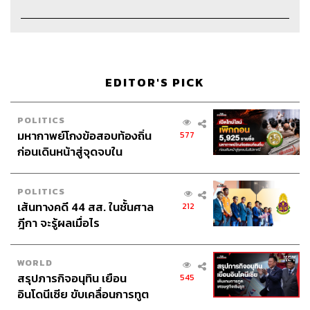
เลือกไป 3 ที่ บราซิล เอกวาดอร์ สวิตเซอร์แลนด์
แต่ปรากฏว่าได้ไปปารากวัย อยู่ทางตอนกลางของ
อเมริกาใต้ เป็นรุ่นแรกที่ได้ไป
05:03
EDITOR'S PICK
POLITICS
“อเมริกาใต้ใครๆ ก็กลัวนะ มันเต็มไปด้วยยา
มหากาพย์โกงข้อสอบท้องถิ่น
577
เสพติด พวกแก๊งสเตอร์”
“ไม่ชอบเหรอ
ก่อนเดินหน้าสู่จุดจบใน
(หัวเราะ)”
สัปดาห์นี้
POLITICS
เส้นทางคดี 44 สส. ในชั้นศาล
212
ฎีกา จะรู้ผลเมื่อไร
“รู้ว่าจะได้ไปก่อนไป 2 อาทิตย์”
ได้แบบฝึกหัดภาษาสเปนมา
WORLD
สรุปภารกิจอนุทิน เยือน
ก็ได้ศัพท์ง่ายๆ มาฝึกพูด เช่น ฉันหิว หิวน้ำ เข้าห้องน้ำ
545
อินโดนีเซีย ขับเคลื่อนการทูต
แค่นี้แหละอยู่ได้ละ