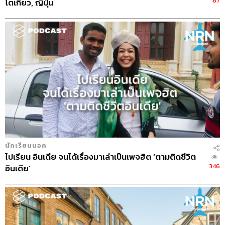
87
โตเกียว, ญี่ปุ่น
อยู่โรงเรียนเดียวกัน
บรรยากาศโรงเรียนเหมือนสลัม
ได้เป็นเซเล็บอย่างที่คาดหวัง แต่ก็มีโดนแกล้งเหมือนกัน
บรรยากาศห้องเรียนคือ นึกถึงห้องเรียนไทย แต่มีแกล้ง
กัน โยนกระเป๋าใส่กัน พอครูหันหน้าเข้ากระดานมันก็
จะโยนทุกสิ่งอย่างใส่ครู หยิบบุหรี่มาสูบ เพื่อนผู้หญิงก็
ลุคกระรอกนิดนึง แล้วนี่คือ ม.5
จนครูต้องหันมาบอกว่าขอเงียบหน่อย ขอสอนหน่อย
เหอะ
“กูคงต้องการแบบนี้แหละ”
มีคนที่เนิร์ดด้วยแต่ก็คุยกับคนที่อยู่หลังห้องด้วย มันก็มี
นักเรียนนอก
ติวที่บ้าน ก็เฮกันไป
ไปเรียน อินเดีย จนได้เรื่องมาเล่าเป็นเพจฮิต ‘ตามติดชีวิต
เราจบ ม.5 ก็ไปซ้ำ ม.5 ที่นู่นด้วย จริงๆ ไม่ต้องทำอะไร
346
อินเดีย’
ก็ได้ แต่ปาล์มก็เข้าเรียนและสอบวิชาที่เราทำได้ด้วย
ม.5 ที่นั่นเรียนง่ายมาก เหมือน ม.1 เมืองไทย
ครูที่นั่นชอบเดินขบวนเรียกร้องสิทธิ์
สมัยที่ไปเรียนก็รู้สึกว่าเพื่อนโง่มาก แต่ทุกวันนี้เป็นหมอ
กันหมด