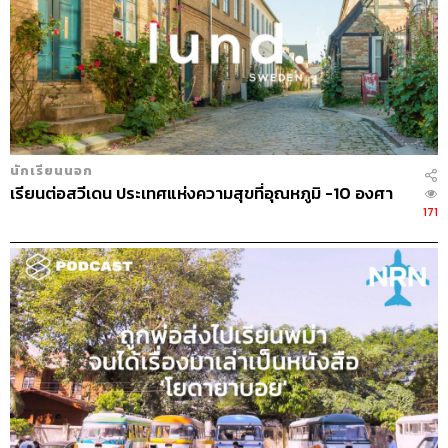
ที่โรงเรียนจะแบ่งการเรียนเป็นกะ กะเช้าก็มีเข้าแถว
เคารพธงชาติ เรียนตอนแปดโมงถึงเที่ยง กะบ่ายก็บ่าย
สองถึงห้าโมงหกโมง แล้วก็มีกะค่ำ มีวันนึงที่ต้องเรียน
สองกะ
คัลเจอร์ของสังคมสเปนคือต้องมีนอนกลางวัน (siesta)
นอนกันทั้งประเทศ ทั้งบ่ายเลย
แต่เรากับเพื่อน AFS ที่มาจากอเมริกาไม่นอนกลางวัน
นักเรียนนอก
ชอบไปเดินเล่น เพราะสงบดี
เรียนต่อสวีเดน ประเทศแห่งความสุขที่อุณหภูมิ -10 องศา
ที่นั่นเป็นเมืองเกษตรกรรม ผังเมืองเป็นจัตุรัส
171
18:52
“คัลเจอร์ของคนที่นั่นมีลักษณะยังไง”
สามสี่ทุ่มคือชั่วโมงปาร์ตี้ของคนที่นี่ เพื่อนคู่แฝดมาบ้าน
เห็นเราใส่ชุดนอนก็เลยไม่มาอีก เพราะคิดว่าจะนอน
แล้ว
คุณพ่อก็ชวนกินไวน์ ก็ไม่ว่าอะไร เด็ก ม.1 ก็กินกัน เด็ก
ที่นี่เลยโตกว่าเมืองไทย
เพื่อนที่โรงเรียนมีทั้งกลุ่มชายหญิง และก็สนิทกับเพื่อน
เที่ยวที่เจอตามที่เที่ยว