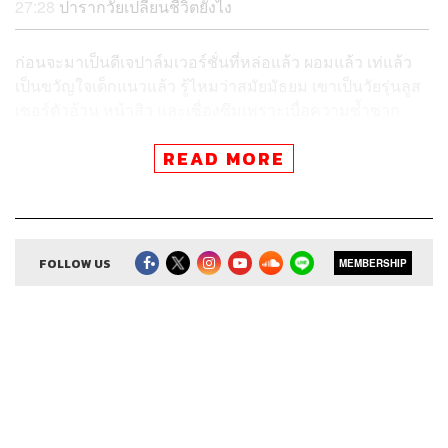
27:28
ปารากวัยเปลี่ยนชีวิตยังไง
ก่อนจะมาเป็นดีเจปาล์มเวอร์ชั่นที่หล่อแล้ว ผอมแล้ว เท่แล้ว
เป็นขวัญใจเด็กแนวแล้ว รู้ไหมว่าสมัยมัธยม เขาเป็นวัยรุ่นลูส
เซอร์ตัวอ้วน หน้าสิว และเซื่องซึมเพราะเบื่อความซ้ำซาก
จำเจของชีวิต
READ MORE
จนได้เดินทางไปเป็นเด็กแลกเปลี่ยนที่ปารากวัย
แค่ปีเดียวให้หลัง น้ำหนักลดไป 18 กิโลกรัม ความเซ็งหาย
เกลี้ยงไปพร้อมสิวบนใบหน้า ร่าเริงสดใสกลายเป็นคนละคน
เขาไปเจออะไรมา เฟี้ยต-ธัชนนท์ รับหน้าที่ซักฟอกแทนคุณผู้
ฟัง
FOLLOW US
MEMBERSHIP
02:15
¡ Hola ! Me llamo Palm. Soy Tailandes que vieje a
Paraguay en 1994. Me gusta los Paraguayos porque son
simpatico, le gusta beber cereveza. Me gusta la fiesta y la