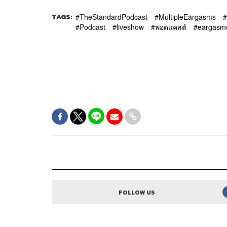
TAGS:
TheStandardPodcast
MultipleEargasms
Podcast
liveshow
พอดแคสต์
eargasm
FOLLOW US