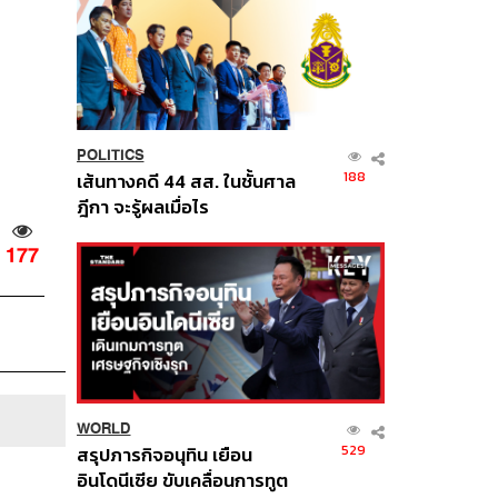
POLITICS
188
เส้นทางคดี 44 สส. ในชั้นศาล
ฎีกา จะรู้ผลเมื่อไร
177
WORLD
529
สรุปภารกิจอนุทิน เยือน
อินโดนีเซีย ขับเคลื่อนการทูต