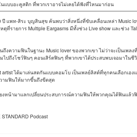
 ในแบบอะคูสติก ที่พวกเราอาจไม่เคยได้ฟังที่ไหนมาก่อน
ท-สิระ บุญสินสุข ค้นพบว่าสิ่งหนึ่งที่ขับเคลื่อนเหล่า Music lo
ตุที่รายการ Multiple Eargasms มีทั้งช่วง Live show และช่วง Tal
ลปินถึงความฟินในฐานะ Music lover ของพวกเขา ไม่ว่าจะเป็นเพลงที
ไปถึงโชว์ฟินๆ คอนเสิร์ตฟินๆ ที่พวกเขาได้ประสบพบเจอมาในชีว
 artist ได้มาเล่นสดกันแบบคอมโบ เป็นเพลย์ลิสต์ที่ทุกคนเลือกเอง
ามฟินให้มากขึ้นถึงขีดสุด
ะเรียงหน้ามาแลกเปลี่ยนประสบการณ์ความฟินให้พวกคุณได้ฟินแล้วฟ
 THE STANDARD Podcast