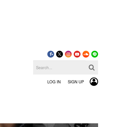
LOG IN
SIGN UP