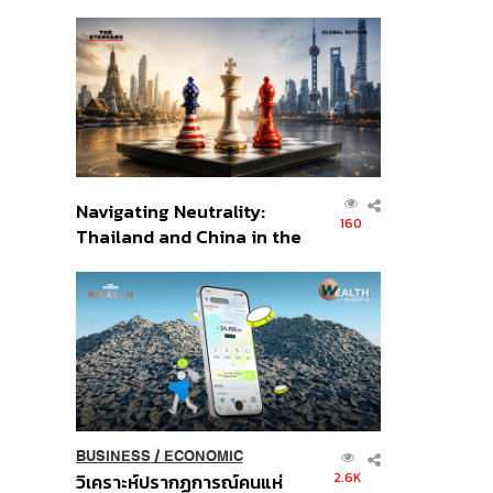
เศรษฐกิจเชิงรุก ประกาศหุ้น
ส่วนยุทธศาสตร์ไทย –
อินโดนีเซีย
Navigating Neutrality:
160
Thailand and China in the
Age of a New Global
Order
BUSINESS
/
ECONOMIC
2.6K
วิเคราะห์ปรากฏการณ์คนแห่