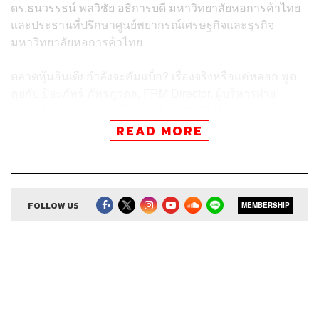
ดร.ธนวรรธน์ พลวิชัย อธิการบดี มหาวิทยาลัยหอการค้าไทย
และประธานที่ปรึกษาศูนย์พยากรณ์เศรษฐกิจและธุรกิจ
มหาวิทยาลัยหอการค้าไทย
ตลาดหุ้นอินเดียกำลังจะคัมแบ็ก? เรื่องจริงหรือแค่หลอก พูด
คุยกับ ปิยะภัทร์ ภัทรภูวดล, FRM Director, ผู้บริหารฝ่าย
กลยุทธ์การลงทุน บลจ.ไทยพาณิชย์ (SCBAM)
READ MORE
Credits
FOLLOW US
MEMBERSHIP
Show Creator
ศิรัถยา อิศรภักดี, วิทย์ สิทธิเวคิน
Show Producer
ทิวาพร ปิ่นสุข
Co-Producer
เตชนันต์ วิทยาสรรเพชร
Sound Editor
กมลวรรณ ลาภบุญอุดม
Sound Designer & Engineer
ธรร์นรรส์ ช้างทอง