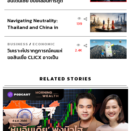
อินโดนีเซีย ขับเคลื่อนการทูต
เศรษฐกิจเชิงรุก ประกาศหุ้น
ส่วนยุทธศาสตร์ไทย –
Navigating Neutrality:
อินโดนีเซีย
139
Thailand and China in
the Age of a New Global
Order
BUSINESS
/
ECONOMIC
วิเคราะห์ปรากฏการณ์คนแห่
2.4K
ขอสินเชื่อ CLICX อาจเป็น
เพียงยอดภูเขาน้ำแข็ง ของ
ปัญหาหนี้ครัวเรือนไทยที่ถูก
ซุกไว้
RELATED STORIES