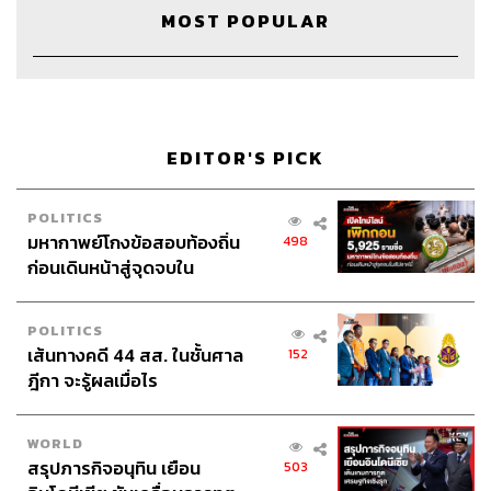
MOST POPULAR
191
EDITOR'S PICK
ABOUT THE HOST
POLITICS
THE STANDARD WEALTH
มหากาพย์โกงข้อสอบท้องถิ่น
498
สำนักข่าวเศรษฐกิจ ธุรกิจ และการลงทุน โดย
ก่อนเดินหน้าสู่จุดจบใน
ทีมข่าว THE STANDARD
สัปดาห์นี้
POLITICS
เส้นทางคดี 44 สส. ในชั้นศาล
152
ฎีกา จะรู้ผลเมื่อไร
WORLD
สรุปภารกิจอนุทิน เยือน
503