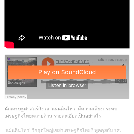
นักเศรษฐศาสตร์กังวล ‘แผ่นดินไหว’ มีความเสี่ยงกระทบ
เศรษฐกิจไทยหลายด้าน รายละเอียดเป็นอย่างไร
‘แผ่นดินไหว’ วิกฤตใหญ่เขย่าเศรษฐกิจไทย? พูดคุยกับ รศ.