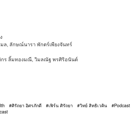
็ง
มล, ลักษณ์นารา พักตร์เพียงจันทร์
ติกร ลิ้มทองมณี, วิมลณัฐ พรศิริอนันต์
lth
ศิรัถยา อิศรภักดี
เฟิร์น ศิรัถยา
วิทย์ สิทธิเวคิน
Podcast
cast