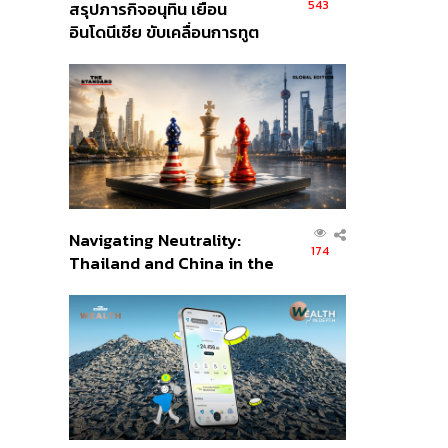
543
สรุปภารกิจอนุทิน เยือน
อินโดนีเซีย ขับเคลื่อนการทูต
เศรษฐกิจเชิงรุก ประกาศหุ้น
ส่วนยุทธศาสตร์ไทย –
อินโดนีเซีย
Navigating Neutrality:
174
Thailand and China in the
Age of a New Global
Order