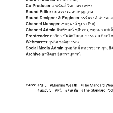
Co-Producer
เตชนันต์ วิทยาสรรเพชร
Sound Editor
กมลวรรณ ลาภบุญอุดม
Sound Designer & Engineer
ธรร์นรรส์ ช้างทอง
Channel Manager
เชษฐพงศ์ ชูประดิษฐ์
Channel Admin
นิพพิชฌน์ ชุลีนวน, พฤกษา แซ่เต
Proofreader
ภาวิกา ขันติศรีสกุล, วรรษมล สิงหโก
Webmaster
สุรกิจ วงศ์สุวรรณ
Social Media Admin
สุทธกิตติ์​ สุทธาวรรณกุล, ธิ
Archive
อาทิตยา อิสสรานุสรณ์
TAGS:
NPL
Morning Wealth
The Standard Wea
หมอบุญ
หนี้
สินเชื่อ
The Standard Pod