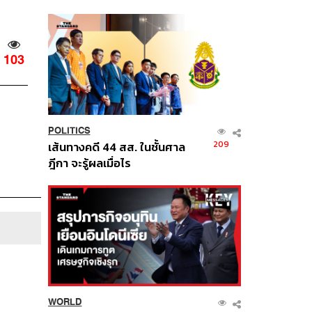
นี้
103
POLITICS
209
เส้นทางคดี 44 สส. ในชั้นศาล
ฎีกา จะรู้ผลเมื่อไร
WORLD