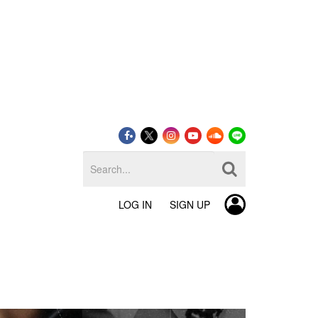
LOG IN
SIGN UP