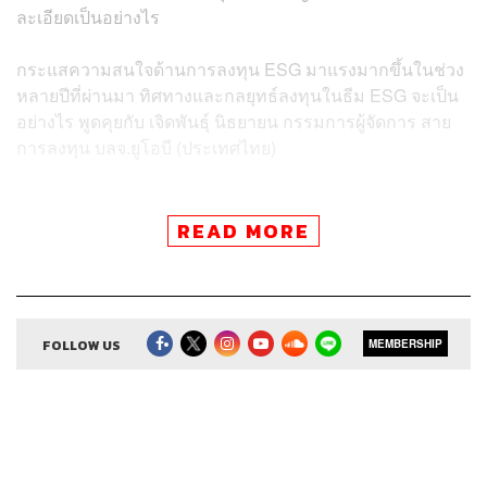
ละเอียดเป็นอย่างไร
กระแสความสนใจด้านการลงทุน ESG มาแรงมากขึ้นในช่วง
หลายปีที่ผ่านมา ทิศทางและกลยุทธ์ลงทุนในธีม ESG จะเป็น
อย่างไร พูดคุยกับ เจิดพันธุ์ นิธยายน กรรมการผู้จัดการ สาย
การลงทุน บลจ.ยูโอบี (ประเทศไทย)
READ MORE
Credits
FOLLOW US
MEMBERSHIP
Show Creator
ศิรัถยา อิศรภักดี, วิทย์ สิทธิเวคิน
Show Producer
ทิวาพร ปิ่นสุข
Co-Producer
เตชนันต์ วิทยาสรรเพชร
Sound Editor
กมลวรรณ ลาภบุญอุดม
Sound Designer
& Engineer
ธภัทร ตั้งวงษ์ไชย
Channel Manager
เชษฐพงศ์ ชูประดิษฐ์