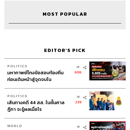
MOST POPULAR
40
ABOUT THE HOST
EDITOR'S PICK
THE STANDARD WEALTH
สำนักข่าวเศรษฐกิจ ธุรกิจ และการลงทุน โดย
POLITICS
ทีมข่าว THE STANDARD
มหากาพย์โกงข้อสอบท้องถิ่น
606
ก่อนเดินหน้าสู่จุดจบใน
สัปดาห์นี้
POLITICS
เส้นทางคดี 44 สส. ในชั้นศาล
239
ฎีกา จะรู้ผลเมื่อไร
WORLD