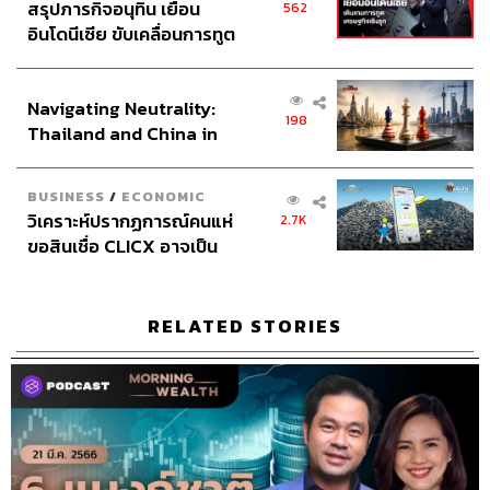
สรุปภารกิจอนุทิน เยือน
562
อินโดนีเซีย ขับเคลื่อนการทูต
เศรษฐกิจเชิงรุก ประกาศหุ้น
ส่วนยุทธศาสตร์ไทย –
Navigating Neutrality:
อินโดนีเซีย
198
Thailand and China in
the Age of a New Global
Order
BUSINESS
/
ECONOMIC
วิเคราะห์ปรากฏการณ์คนแห่
2.7K
ขอสินเชื่อ CLICX อาจเป็น
เพียงยอดภูเขาน้ำแข็ง ของ
ปัญหาหนี้ครัวเรือนไทยที่ถูก
ซุกไว้
RELATED STORIES