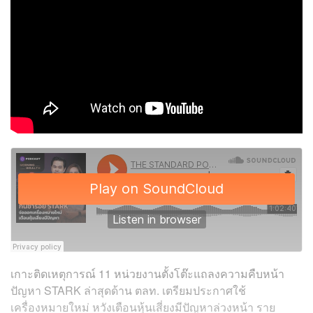
เกาะติดเหตุการณ์ 11 หน่วยงานตั้งโต๊ะแถลงความคืบหน้า
ปัญหา STARK ล่าสุดด้าน ตลท. เตรียมประกาศใช้
เครื่องหมายใหม่ หวังเตือนหุ้นเสี่ยงมีปัญหาล่วงหน้า ราย