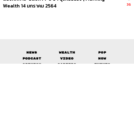
36
Wealth 14 มกราคม 2564
News
Wealth
Pop
Podcast
Video
Now
Opinion
Careers
Events
Privacy
About
Contact
Policy
FOR
ADVERTISING
MEMBERSHIP
© 2017-
2026
The Standard. All rights reserved.