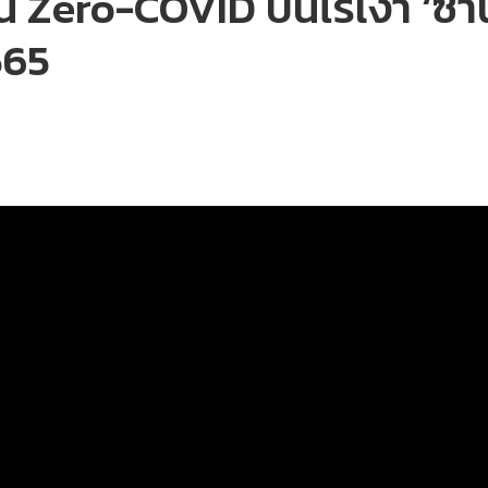
ทน Zero-COVID ปีนี้ไร้เงา ‘ซ
565