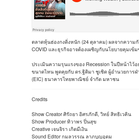
ตลาดหุ้นฮ่องกงดิ่งหนัก (24 ตุลาคม) ผลจากความกั
COVID และธุรกิจอาจต้องเผชิญกับนโยบายคุมเข้มข
ประเมินความรุนแรงของ Recession ในปีหน้าไว้
ขนาดไหน พูดคุยกับ ดร.ฐิติมา ชูเชิด ผู้อำนวยการฝ
(EIC) ธนาคารไทยพาณิชย์ จำกัด มหาชน
Credits
Show Creator ศิรัถยา อิศรภักดี, วิทย์ สิทธิเวคิน
Show Producer ทิวาพร ปิ่นสุข
Creative เจนจิรา เกิดมีเงิน
Sound Editor
กมลวรรณ ลาภบุญอุดม