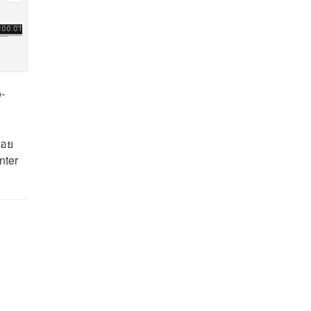
-
้อย
nter