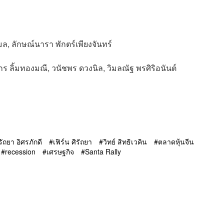
ง
ล, ลักษณ์นารา พักตร์เพียงจันทร์
กร ลิ้มทองมณี, วนัชพร ดวงนิล, วิมลณัฐ พรศิริอนันต์
รัถยา อิศรภักดี
เฟิร์น ศิรัถยา
วิทย์ สิทธิเวคิน
ตลาดหุ้นจีน
recession
เศรษฐกิจ
Santa Rally