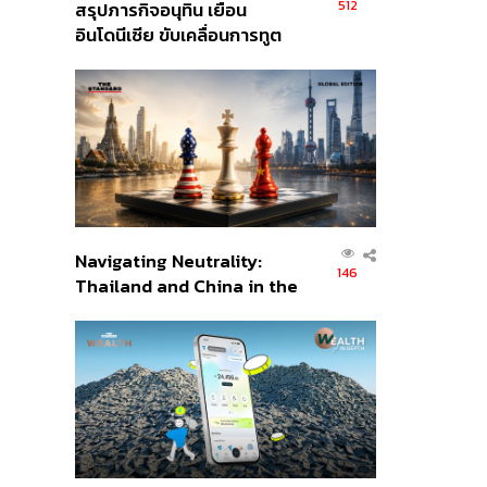
512
สรุปภารกิจอนุทิน เยือน
อินโดนีเซีย ขับเคลื่อนการทูต
เศรษฐกิจเชิงรุก ประกาศหุ้น
ส่วนยุทธศาสตร์ไทย –
อินโดนีเซีย
Navigating Neutrality:
146
Thailand and China in the
Age of a New Global
Order