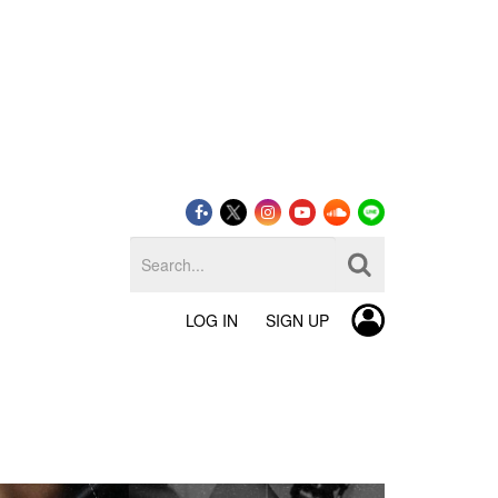
LOG IN
SIGN UP