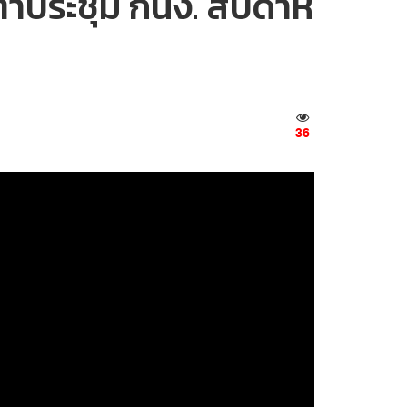
บตาประชุม กนง. สัปดาห์
36