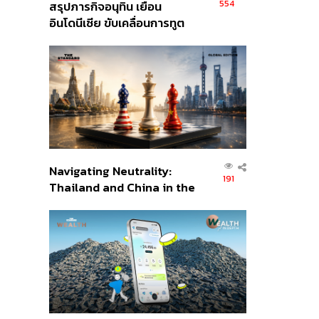
554
สรุปภารกิจอนุทิน เยือน
อินโดนีเซีย ขับเคลื่อนการทูต
เศรษฐกิจเชิงรุก ประกาศหุ้น
ส่วนยุทธศาสตร์ไทย –
อินโดนีเซีย
Navigating Neutrality:
191
Thailand and China in the
Age of a New Global
Order