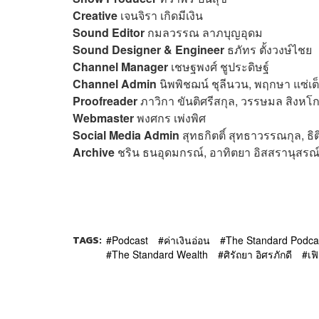
Creative
เจนจิรา เกิดมีเงิน
Sound Editor
กมลวรรณ ลาภบุญอุดม
Sound Designer
&
Engineer
ธภัทร ตั้งวงษ์ไชย
Channel Manager
เชษฐพงศ์ ชูประดิษฐ์
Channel Admin
นิพพิชฌน์ ชุลีนวน, พฤกษา แซ่เต
Proofreader
ภาวิกา ขันติศรีสกุล, วรรษมล สิงหโก
Webmaster
พงศกร เพ่งพิศ
Social Media Admin
สุทธกิตติ์​ สุทธาวรรณกุล, ธิ
Archive
ชริน ธนอุดมกรณ์, อาทิตยา อิสสรานุสรณ์,
TAGS:
Podcast
ค่าเงินอ่อน
The Standard Podca
The Standard Wealth
ศิรัถยา อิศรภักดี
เฟ