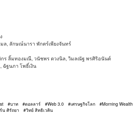
็ง
มล, ลักษณ์นารา พักตร์เพียงจันทร์
ติกร ลิ้มทองมณี, วนัชพร ดวงนิล, วิมลณัฐ พรศิริอนันต์
 ฉัฐนภา โพธิ์เงิน
st
บาท
ดอลลาร์
Web 3.0
เศรษฐกิจโลก
Morning Wealth
ิร์น ศิรัถยา
วิทย์ สิทธิเวคิน