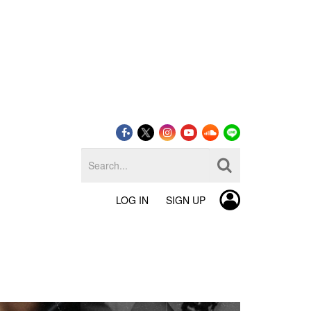
LOG IN
SIGN UP