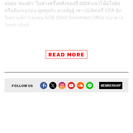
ลงทุน ‘ทองคำ’ ในช่วงครึ่งหลังของปี 2024 แนวโน้มไปต่อ
หรือต้องรอก่อน พูดคุยกับ สกลฉัฐฐ์ เชาวน์เลิศเสรี CFA นัก
วิเคราะห์การลงทุน SCB Chief Investment Office ธนาคาร
ไทยพาณิชย์
READ MORE
Credits
Show Creator
ศิรัถยา อิศรภักดี, วิทย์ สิทธิเวคิน
FOLLOW US
MEMBERSHIP
Show Producer
ทิวาพร ปิ่นสุข
Co-Producer
เตชนันต์ วิทยาสรรเพชร
Sound Editor
กมลวรรณ ลาภบุญอุดม
Sound Designer & Engineer
ธรร์นรรส์ ช้างทอง
Channel Manager
เชษฐพงศ์ ชูประดิษฐ์
Channel Admin
นิพพิชฌน์ ชุลีนวน, พฤกษา แซ่เต็ง
Proofreader
ภาวิกา ขันติศรีสกุล, วรรษมล สิงหโกมล,