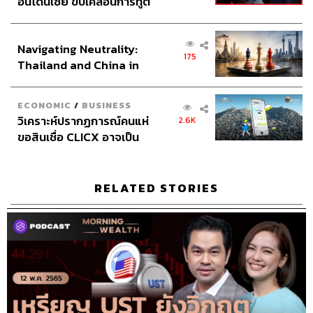
อินโดนีเซีย ขับเคลื่อนการทูต
เศรษฐกิจเชิงรุก ประกาศหุ้น
ส่วนยุทธศาสตร์ไทย –
Navigating Neutrality:
อินโดนีเซีย
175
Thailand and China in
the Age of a New Global
Order
ECONOMIC
/
BUSINESS
วิเคราะห์ปรากฏการณ์คนแห่
2.6K
ขอสินเชื่อ CLICX อาจเป็น
เพียงยอดภูเขาน้ำแข็ง ของ
ปัญหาหนี้ครัวเรือนไทยที่ถูก
ซุกไว้
RELATED STORIES