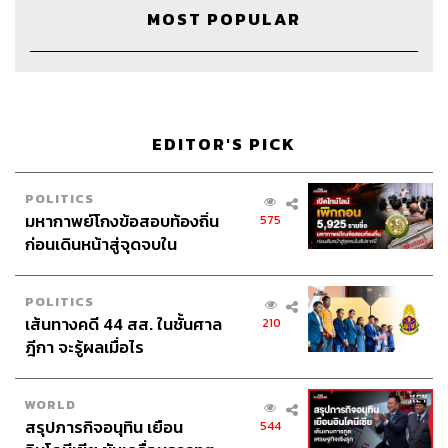
MOST POPULAR
110
ABOUT THE HOST
THE STANDARD WEALTH
EDITOR'S PICK
สำนักข่าวเศรษฐกิจ ธุรกิจ และการลงทุน โดย
ทีมข่าว THE STANDARD
POLITICS
มหากาพย์โกงข้อสอบท้องถิ่น
575
ก่อนเดินหน้าสู่จุดจบใน
สัปดาห์นี้
POLITICS
เส้นทางคดี 44 สส. ในชั้นศาล
210
ฎีกา จะรู้ผลเมื่อไร
WORLD
สรุปภารกิจอนุทิน เยือน
544