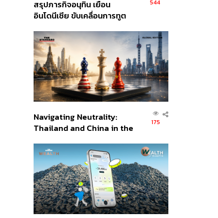
544
สรุปภารกิจอนุทิน เยือน
อินโดนีเซีย ขับเคลื่อนการทูต
เศรษฐกิจเชิงรุก ประกาศหุ้น
ส่วนยุทธศาสตร์ไทย –
อินโดนีเซีย
Navigating Neutrality:
175
Thailand and China in the
Age of a New Global
Order