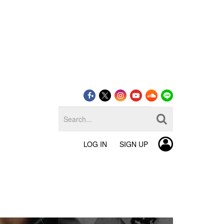
LOG IN
SIGN UP