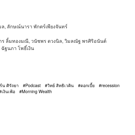
ล, ลักษณ์นารา พักตร์เพียงจันทร์
กร ลิ้มทองมณี, วนัชพร ดวงนิล, วิมลณัฐ พรศิริอนันต์
ฉัฐนภา โพธิ์เงิน
ิร์น ศิรัถยา
Podcast
วิทย์ สิทธิเวคิน
ดอกเบี้ย
recession
เงินเฟ้อ
Morning Wealth