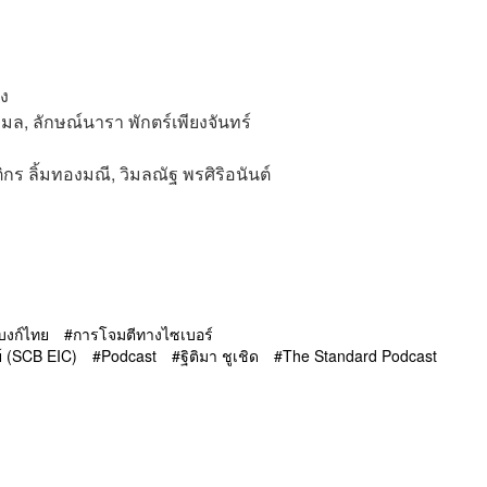
็ง
มล, ลักษณ์นารา พักตร์เพียงจันทร์
ติกร ลิ้มทองมณี, วิมลณัฐ พรศิริอนันต์
บงก์ไทย
การโจมตีทางไซเบอร์
์ (SCB EIC)
Podcast
ฐิติมา ชูเชิด
The Standard Podcast