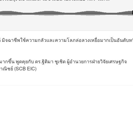
ดี มิจฉาชีพใช้ความกลัวและความโลภล่อลวงเหยื่อมากเป็นอันดับหน
กขึ้น พูดคุยกับ ดร.ฐิติมา ชูเชิด ผู้อำนวยการฝ่ายวิจัยเศรษฐกิจ
าณิชย์ (SCB EIC)