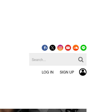
LOG IN
SIGN UP