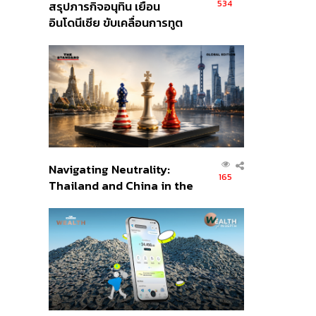
534
สรุปภารกิจอนุทิน เยือน
อินโดนีเซีย ขับเคลื่อนการทูต
เศรษฐกิจเชิงรุก ประกาศหุ้น
ส่วนยุทธศาสตร์ไทย –
อินโดนีเซีย
Navigating Neutrality:
165
Thailand and China in the
Age of a New Global
Order