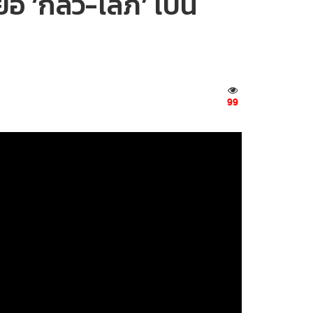
ื่อ ‘กลัว-โลภ’ เป็น
99