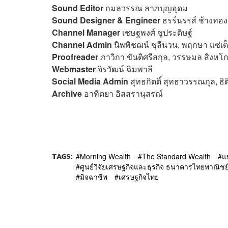
Sound Editor
กมลวรรณ ลาภบุญอุดม
Sound Designer & Engineer
ธรร์นรรส์ ช้างทอง
Channel Manager
เชษฐพงศ์ ชูประดิษฐ์
Channel Admin
นิพพิชฌน์ ชุลีนวน, พฤกษา แซ่เต
Proofreader
ภาวิกา ขันติศรีสกุล, วรรษมล สิงหโก
Webmaster
จิรวัฒน์ ฉิมพาลี
Social Media Admin
สุทธกิตติ์​ สุทธาวรรณกุล, ธิ
Archive
อาทิตยา อิสสรานุสรณ์
TAGS:
Morning Wealth
The Standard Wealth
แ
ศูนย์วิจัยเศรษฐกิจและธุรกิจ ธนาคารไทยพาณิชย
มิจฉาชีพ
เศรษฐกิจไทย