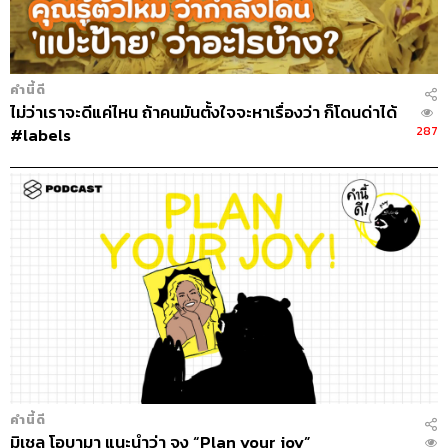
คำนี้ดี
ไม่ว่าเราจะดีแค่ไหน ถ้าคนมันตั้งใจจะหาเรื่องว่า ก็โดนด่าได้
287
#labels
คำนี้ดี
มิเชล โอบามา แนะนำว่า จง “Plan your joy”