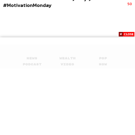
50
#MotivationMonday
News
Wealth
Pop
Podcast
Video
Now
Opinion
Careers
Events
Privacy
About
Contact
Policy
FOR
ADVERTISING
MEMBERSHIP