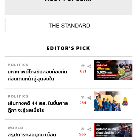
Credits
THE STANDARD
The Host
ภูมิชาย บุญสินสุข
Show Creator & Producer
ภูมิชาย บุญสินสุข
EDITOR'S PICK
Creative
อัญชิษฐา ล้อมธรรมพินิจ
Video Editor
อภิสิทธิ์​ หรรษาภิรมย์โชค
POLITICS
Sound Designer & Engineer
กฤตพล จียะเกียรติ
มหากาพย์โกงข้อสอบท้องถิ่น
621
Channel Manager
เชษฐพงศ์ ชูประดิษฐ์
ก่อนเดินหน้าสู่จุดจบใน
Cover Design
พรวลี จ้วงพุฒซา
สัปดาห์นี้
Proofreader
วรรษมล สิงหโกมล
POLITICS
Webmaster ไชยพร ศิริกลการ
เส้นทางคดี 44 สส. ในชั้นศาล
254
Social Media Admin
วนัชพร ดวงนิล, สุทธกิตติ์​ สุทธาวรรณ
ฎีกา จะรู้ผลเมื่อไร
กุล, ธิติกร ลิ้มทองมณี
Archive Officer
ชริน จำปาวัน
Music
westonemusic.com
WORLD
สรุปภารกิจอนุทิน เยือน
565