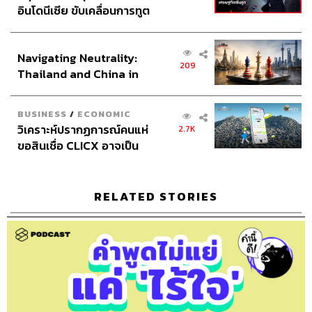
อินโดนีเซีย ขับเคลื่อนการทูต
เศรษฐกิจเชิงรุก ประกาศหุ้น
ส่วนยุทธศาสตร์ไทย –
Navigating Neutrality:
อินโดนีเซีย
209
Thailand and China in
the Age of a New Global
TAGS:
ภูมิชาย
bickboon
ศัพท์
ศัพท์ภาษาอังกฤษ
Order
Podcast
ภูมิชายบุญสินสุข
พอดแคสต์
BUSINESS
/
ECONOMIC
สอนภาษาอังกฤษ
TheStandardPodcast
คำนี้ดี
วิเคราะห์ปรากฏการณ์คนแห่
2.7K
knd
บิ๊กบุญ
ขอสินเชื่อ CLICX อาจเป็น
เพียงยอดภูเขาน้ำแข็ง ของ
ปัญหาหนี้ครัวเรือนไทยที่ถูก
ซุกไว้
RELATED STORIES
327