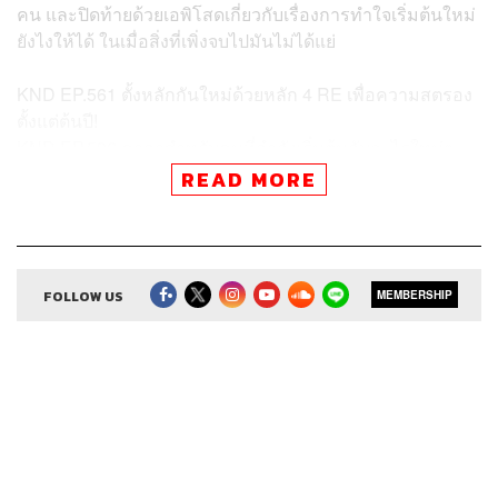
คน และปิดท้ายด้วยเอพิโสดเกี่ยวกับเรื่องการทำใจเริ่มต้นใหม่
ยังไงให้ได้ ในเมื่อสิ่งที่เพิ่งจบไปมันไม่ได้แย่
KND EP.561 ตั้งหลักกันใหม่ด้วยหลัก 4 RE เพื่อความสตรอง
ตั้งแต่ต้นปี!
KND EP.596 คาถาสำหรับคนที่กำลังเริ่มต้นกับอะไรใหม่ๆ
KND EP.571 ทำใจไม่ได้กับการเริ่มต้นใหม่ เพราะของเก่าที่
READ MORE
เพิ่งจบไปมันไม่ได้แย่
FOLLOW US
MEMBERSHIP
สามารถฟังพอดแคสต์ คำนี้ดี
ผ่านแอปพลิเคชันต่างๆ ที่คุณสะดวกหรือใช้อยู่แล้วได้เลย