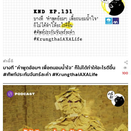
คำนี้ดี
บางที “คำพูดอ้อมๆ เพื่อถนอมน้ำใจ” ก็ไม่ได้ทำให้อะไรดีขึ้น
100
#ศัพท์ประกันจันทร์ละคำ #KrungthaiAXALife