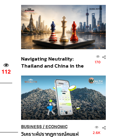
เศรษฐกิจเชิงรุก ประกาศหุ้น
ส่วนยุทธศาสตร์ไทย –
อินโดนีเซีย
Navigating Neutrality:
170
Thailand and China in the
112
Age of a New Global
Order
BUSINESS
/
ECONOMIC
2.6K
วิเคราะห์ปรากฏการณ์คนแห่