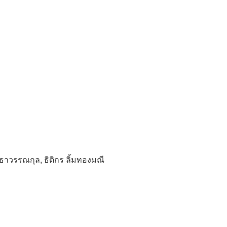
ุทธาวรรณกุล, ธิติกร ลิ้มทองมณี