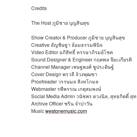
Credits
The Host
ภูมิชาย บุญสินสุข
Show Creator & Producer
ภูมิชาย บุญสินสุข
Creative
อัญชิษฐา ล้อมธรรมพินิจ
Video Editor
อภิสิทธิ์​ หรรษาภิรมย์โชค
Sound Designer & Engineer
กฤตพล จียะเกียรติ
Channel Manager
เชษฐพงศ์ ชูประดิษฐ์
Cover Design พรวลี จ้วงพุฒซา
Proofreader
วรรษมล สิงหโกมล
Webmaster
รพีพรรณ เกตุสมพงษ์
Social Media Admin
วนัชพร ดวงนิล, สุทธกิตติ์​ ส
Archive Officer
ชริน จำปาวัน
Music
westonemusic.com