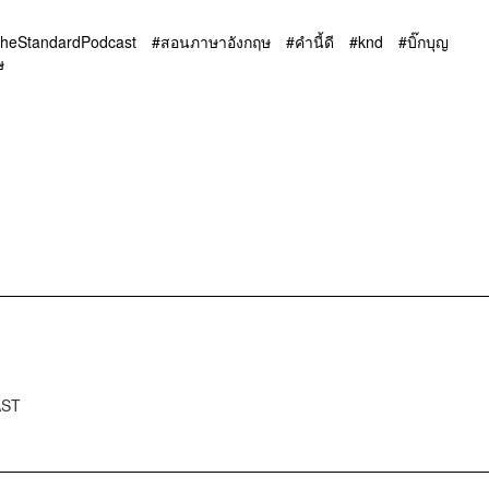
heStandardPodcast
สอนภาษาอังกฤษ
คำนี้ดี
knd
บิ๊กบุญ
ษ
AST