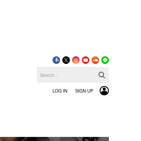
LOG IN
SIGN UP