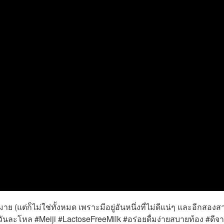
าย (แต่ก็ไม่ใช่ทั้งหมด เพราะมีอยู่อันหนึ่งที่ไม่ดีแน่ๆ และอีกสอง
ี #วันละโหล #Meiji #LactoseFreeMilk #อร่อยดื่มง่ายสบายท้อง #ดีจ