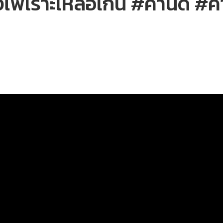
างไพเราะเหลือเกิน #คำนี้ดี #คำ