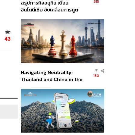
515
สรุปภารกิจอนุทิน เยือน
อินโดนีเซีย ขับเคลื่อนการทูต
เศรษฐกิจเชิงรุก ประกาศหุ้น
ส่วนยุทธศาสตร์ไทย –
อินโดนีเซีย
43
Navigating Neutrality:
150
Thailand and China in the
Age of a New Global
Order