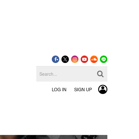
LOG IN
SIGN UP