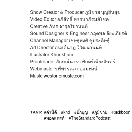
Show Creator & Producer
ภูมิชาย บุญสินสุข
Video Editor
อภิสิทธิ์​ หรรษาภิรมย์โชค
Creative
ภัทร จารุอริยานนท์
Sound Designer & Engineer
กฤตพล จียะเกียรติ
Channel Manager
เชษฐพงศ์ ชูประดิษฐ์
Art Director
อนงค์นาฏ วิวัฒนานนท์
Illustrator
Khunkhom
Proofreader
ลักษณ์นารา พักตร์เพียงจันทร์
Webmaster
รพีพรรณ เกตุสมพงษ์
Music
westonemusic.com
TAGS:
คำนี้ดี
knd
บิ๊กบุญ
ภูมิชาย
bickboon
พอดแคสต์
TheStandardPodcast